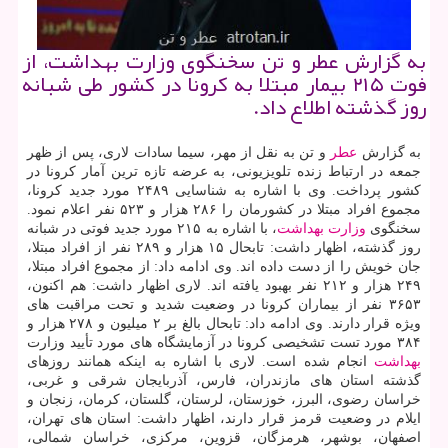
به گزارش عطر و تن سخنگوی وزارت بهداشت، از
فوت ۲۱۵ بیمار مبتلا به كرونا در كشور طی شبانه
روز گذشته اطلاع داد.
به گزارش
عطر
و تن به نقل از مهر، سیما سادات لاری، پس از ظهر
جمعه در ارتباط زنده تلویزیونی، به عرضه تازه ترین آمار کرونا در
کشور پرداخت. وی با اشاره به شناسایی ۲۴۸۹ مورد جدید کرونا،
مجموع افراد مبتلا در کشورمان را ۲۸۶ هزار و ۵۲۳ نفر اعلام نمود.
سخنگوی
وزارت بهداشت
، با اشاره به ۲۱۵ مورد جدید فوتی در شبانه
روز گذشته، اظهار داشت: تابحال ۱۵ هزار و ۲۸۹ نفر از افراد مبتلا،
جان خویش را از دست داده اند. وی ادامه داد: از مجموع افراد مبتلا،
۲۴۹ هزار و ۲۱۲ نفر بهبود یافته اند. لاری اظهار داشت: هم اکنون،
۳۶۵۳ نفر از بیماران کرونا در وضعیت شدید و تحت مراقبت های
ویژه قرار دارند. وی ادامه داد: تابحال بالغ بر ۲ میلیون و ۲۷۸ هزار و
۳۸۴ مورد تست تشخیصی کرونا در آزمایشگاه های مورد تأیید وزارت
بهداشت
انجام شده است. لاری با اشاره به اینکه همانند روزهای
گذشته استان های مازندران، فارس، آذربایجان شرقی و غربی،
خراسان رضوی، البرز، خوزستان، لرستان، گلستان، کرمان، زنجان و
ایلام در وضعیت قرمز قرار دارند، اظهار داشت: استان های تهران،
اصفهان، بوشهر، هرمزگان، قزوین، مرکزی، خراسان شمالی،