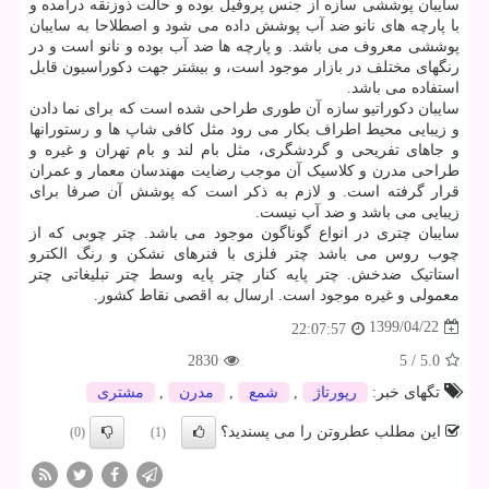
سایبان پوششی سازه از جنس پروفیل بوده و حالت ذوزنقه درآمده و
با پارچه های نانو ضد آب پوشش داده می شود و اصطلاحا به سایبان
پوششی معروف می باشد. و پارچه ها ضد آب بوده و نانو است و در
رنگهای مختلف در بازار موجود است، و بیشتر جهت دکوراسیون قابل
استفاده می باشد.
سایبان دکوراتیو سازه آن طوری طراحی شده است که برای نما دادن
و زیبایی محیط اطراف بکار می رود مثل کافی شاپ ها و رستورانها
و جاهای تفریحی و گردشگری، مثل بام لند و بام تهران و غیره و
طراحی مدرن و کلاسیک آن موجب رضایت مهندسان معمار و عمران
قرار گرفته است. و لازم به ذکر است که پوشش آن صرفا برای
زیبایی می باشد و ضد آب نیست.
سایبان چتری در انواع گوناگون موجود می باشد. چتر چوبی که از
چوب روس می باشد چتر فلزی با فنرهای نشکن و رنگ الکترو
استاتیک ضدخش. چتر پایه کنار چتر پایه وسط چتر تبلیغاتی چتر
معمولی و غیره موجود است. ارسال به اقصی نقاط کشور.
1399/04/22
22:07:57
2830
5
/
5.0
تگهای خبر:
رپورتاژ
,
شمع
,
مدرن
,
مشتری
این مطلب عطروتن را می پسندید؟
(0)
(1)