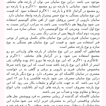
موجود می باشد. دراین نوع سایبان می توان از پارچه های مختلف
استفاده نمود. سایبانی با پارچه دو رو مشمع ۶/۱۰گرم و یا پارچه دو
رو مشمع در گراماژ۵/۵۰ و یا پارچه ۴/۱۰گرم استفاده نمود. که قیمت
این نوع سایبان بستگی به نوع جنس ومتراژ پارچه وابعاد سایبان دارد.
سایبان بازویی از جنس پروفیل چون از اهن بجای آلومینیم استفاده
می شود وبازوها هم دایکاست نمی باشد.به مراتب ارزانتر نسبت به
نوع اول است. ومزیتی که نوع آلومینیمی دارد . سبکی سازه می باشد
ومزیت دوم اینکه بازوها پس از مدتی زنگ نمی زند.
درمورد سایبان فنری.دراین نوع سایبان.بجای بکسل وزنجیر از نوعی
فنر استفاده می شود. و قیمت این نوع سایبان هم بستگی به نوع
سازه و نوع پارچه متغیر است
همانطور که گفتیم در این نوع سایبان از پارچه های وارداتی دو رو
مشمع استفاده می شود. و در گراماژ های مختلف ۶/۱۰گرم و
۵/۵۰گرم و۴۱۰گرم. که این نوع پارچه ها دورو pvc بوده والیاف پلی
استر از لابلای این نوع پارچه بافته شده است که این نوع پاچه صرفا
مخصوص سایبان فنری و بازویی و برقی و گاهی به در خواست
مشتری در سایبان کالسکه ای نیز مصرف دارد. و نوع دیگر پارچه که
دراین نوع سایبان مصرف می شود پارچه فلکسی و یا بنر ۱۳.انس
کره می باشد. که به جهت چاپ لوگو و تبلیغات بکار می رود. که این
نوع پارچه معروف است به پارچه های کره ای باقابلیت چاپ انواع
برندها و مقاوم بوده و ضدآب نیز می باشند.
سایبان کالسکه ای گذشته از زیبایی منحصر به فرد وپوشش بغل های
سایبان وباقیمتی ارزانتر به مشتریان عزیز ارایه می شود.سازه این
نوع سایبان از پروفیل بوده ونورد می شود .ووقتی ۹۰ درجه خم شد و