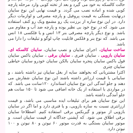
حالت کالسکه به خود می گیرد و بعد از تخته کوبی وارد مرحله پارچه
کوبی شده و اماده نصب می گردد. و قیمت نهایی این نوع سایبان
درنهایت بستگی به قیمت پروفیل و پارچه مصرفی و لوازمات دیگر
دارد. در این نوع سازه از برزنت یک رو مشمع ویک رو کنف استفاده
می شود. که در نوع خود بی نظیر بوده و پارچه ضد آب و مقاوم می
باشد. و نوع دیگر پارچه مصرفی بنر ۱۳ انس و یا فلکسی ۱۸ انس
می باشد. که نوع بنر و فلکس قابلیت چاپ لوگو و تبلیغات را دارا می
باشد.
ساخت سایبان
، اجرای سایبان و نصب سایبان،
سایبان کالسکه ای
،
سایبان بازویی
، سایبان فنری ،
سایبان برقی
، سایبان باکس سایبان
فول باکس سایبان پنجره سایبان بالکن سایبان خودرو سایبان حیاطی
سایبان چتری
اکثرا مشتریانی که بخواهند سایه از بغل سایبان نیز داشته باشند ، و
سایبانی با قیمت ارزانتر داشته باشند این نوع سایبان شفارش می
دهند و جلو آمدگی این نوع سایبان.استاندارد ۱۲۰سانت می باشد. که
در مواردی با استفاده از یک خانه اضافی می شود تا ۱۵۰ سانت هم
جلو آمدگی داشته باشد.
این نوع سایبان هم برای تبلیغات ایده مناسبی می باشد، و قیمت
ارزانتری نسبت به سازه بازویی، و یا فنری دارد و اما اگر در سایبان
بازویی از موتور و گیربکس برقی استفاده کنیم. اصطلاحا سایبان
برقی اطلاق می شود. که آپشنی جداگانه از قیمت سایبان است. و
موتور سایبان بستگی به قدرت موتور ۶۰ نیوتن و ۸۰ نیوتن و ۱۰۰
نیوتن دارد.