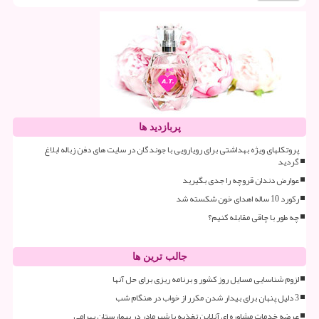
پربازدید ها
پروتکلهای ویژه بهداشتی برای رویارویی با جوندگان در سایت های دفن زباله ابلاغ
گردید
عوارض دندان قروچه را جدی بگیرید
رکورد 10 ساله اهدای خون شکسته شد
چه طور با چاقی مقابله کنیم؟
جالب ترین ها
لزوم شناسایی مسایل روز کشور و برنامه ریزی برای حل آنها
3 دلیل پنهان برای بیدار شدن مکرر از خواب در هنگام شب
عرضه خدمات مشاوره ای آنلاین تغذیه با شیرمادر در بیمارستان بهرامی