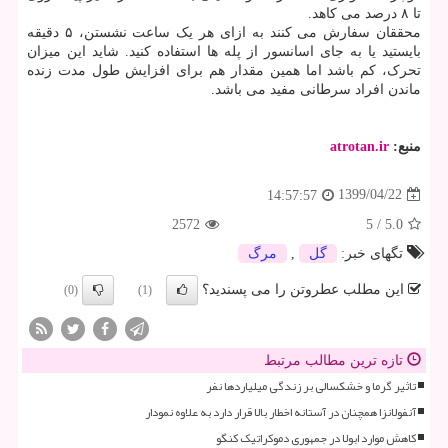
تا ۸ درصد می کاهد.
محققان سفارش می کنند به ازای هر یک ساعت نشستن، ۵ دقیقه
بایستید یا به جای اسانسور از پله ها استفاده کنید. شاید این میزان
تحرک، کم باشد اما همین مقدار هم برای افزایش طول مدت زنده
ماندن افراد سرطانی مفید می باشد.
منبع:
atrotan.ir
1399/04/22
14:57:57
2572
5
/
5.0
تگهای خبر:
گل
,
مرگ
این مطلب عطروتن را می پسندید؟
(0)
(1)
تازه ترین مطالب مرتبط
تاثیر گرما و خشکسالی بر زندگی میلیاردها نفر
آنفولانزا همچنان در آستانه اخطار بالا قرار دارد به علاوه نمودار
کاهش موارد ابولا در جمهوری دموکراتیک کنگو