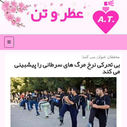
عطر و تن
منو
محققان عنوان می كنند؛
بی تحركی نرخ مرگ های سرطانی را پیشبینی
می كند