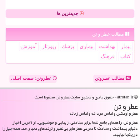
جدیدترین ها
مطالب عطر و تن
بیمار
بهداشت
بیماری
پزشك
رپورتاژ
آموزش
كتاب
فرهنگ
مطالب عطروتن
عطروتن: صفحه اصلی
atrotan.ir - حقوق مادی و معنوی سایت عطر و تن محفوظ است
عطر و تن
عطر و اودکلن و لباس مردانه و لباس زنانه
عطر و تن: راهنمای جامع شما برای سلامتی، زیبایی و خوشبویی. از آخرین اخبار
دنیای بهداشت و سلامت تا معرفی عطرهای بی‌نظیر و ترندهای دنیای مد، همه چیز را
در یکجا بیابید.