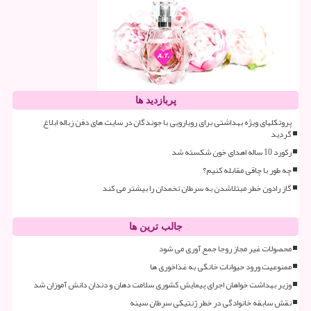
پربازدید ها
پروتکلهای ویژه بهداشتی برای رویارویی با جوندگان در سایت های دفن زباله ابلاغ
گردید
رکورد 10 ساله اهدای خون شکسته شد
چه طور با چاقی مقابله کنیم؟
گاز رادون خطر مبتلاشدن به سرطان تخمدان را بیشتر می کند
جالب ترین ها
محصولات غیر مجاز روجا جمع آوری می شود
ممنوعیت ورود حیوانات خانگی به غذاخوری ها
وزیر بهداشت خواهان اجرای پیمایش کشوری سلامت دهان و دندان دانش آموزان شد
نقش سابقه خانوادگی در خطر ژنتیکی سرطان سینه