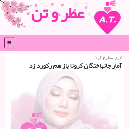
عطر و تن
منو
لاری مطرح كرد؛
آمار جانباختگان كرونا باز هم ركورد زد