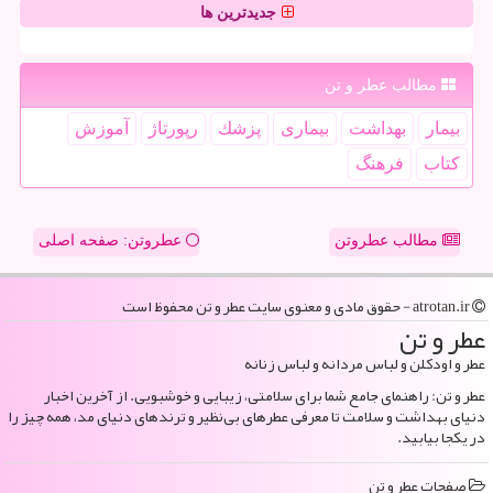
جدیدترین ها
مطالب عطر و تن
بیمار
بهداشت
بیماری
پزشك
رپورتاژ
آموزش
كتاب
فرهنگ
مطالب عطروتن
عطروتن: صفحه اصلی
atrotan.ir - حقوق مادی و معنوی سایت عطر و تن محفوظ است
عطر و تن
عطر و اودکلن و لباس مردانه و لباس زنانه
عطر و تن: راهنمای جامع شما برای سلامتی، زیبایی و خوشبویی. از آخرین اخبار
دنیای بهداشت و سلامت تا معرفی عطرهای بی‌نظیر و ترندهای دنیای مد، همه چیز را
در یکجا بیابید.
صفحات عطر و تن