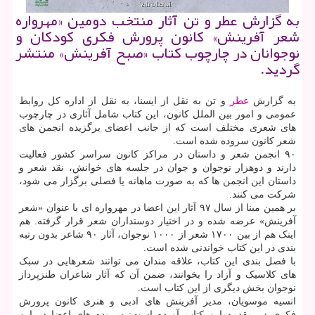
به گزارش عطر و تن آثار منتخب دومین «مهرواره
شعر آفرینش» كانون پرورش فكری كودكان و
نوجوانان در چارچوب كتاب «صبح آفرینش» منتشر
گردید.
به گزارش
عطر
و تن به نقل از ایسنا، به نقل از اداره کل روابط
عمومی و امور بین الملل کانون، این کتاب شامل آثاری در چارچوب
های شعری مختلف است که از جانب اعضای برگزیده انجمن های
شعر کانون سروده شده است.
۹۰ انجمن شعر و داستان در مراکز کانون سراسر کشور فعالیت
دارند و دوهزار نوجوان و جوان در جلسه های خوانش، نقد شعر و
داستان این انجمن ها که به صورت ماهانه یا فصلی برگزار می شود،
شرکت می کنند.
بر همین مبنا از سال ۹۷ آثار این اعضا در مهرواره ای با عنوان «شعر
آفرینش» عرضه شده و در اختیار دوستداران شعر قرار گرفته. هم
اینک هم از بین ۱۷۰۰ شعر از ۱۰۰۰ نوجوان، آثار ۹۰ شاعر بدون رتبه
بندی در این کتاب خواندنی شده است.
با فصل بندی این کتاب، علاقه مندان می توانند شعرهایی در سبک
های کلاسیک و آزاد را بخوانند، ضمن آن که آثار شاعران طنزپرداز
نوجوان بخش دیگری از این کتاب است.
انسیه موسویان، مدیر آفرینش های ادبی و هنری کانون پرورش
فکری در مقدمه این کتاب آورده است: سروده های اعضا در این