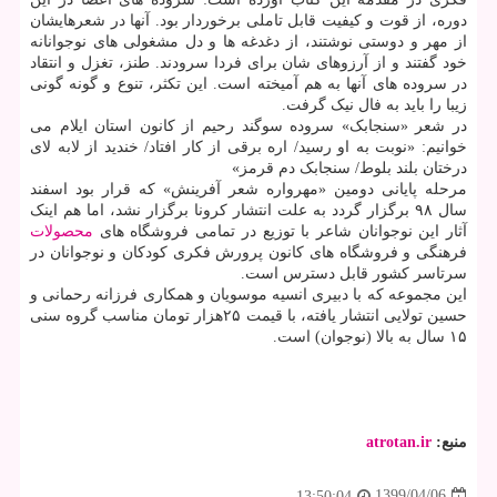
دوره، از قوت و کیفیت قابل تاملی برخوردار بود. آنها در شعرهایشان
از مهر و دوستی نوشتند، از دغدغه ها و دل مشغولی های نوجوانانه
خود گفتند و از آرزوهای شان برای فردا سرودند. طنز، تغزل و انتقاد
در سروده های آنها به هم آمیخته است. این تکثر، تنوع و گونه گونی
زیبا را باید به فال نیک گرفت.
در شعر «سنجابک» سروده سوگند رحیم از کانون استان ایلام می
خوانیم: «نوبت به او رسید/ اره برقی از کار افتاد/ خندید از لابه لای
درختان بلند بلوط/ سنجابک دم قرمز»
مرحله پایانی دومین «مهرواره شعر آفرینش» که قرار بود اسفند
سال ۹۸ برگزار گردد به علت انتشار کرونا برگزار نشد، اما هم اینک
آثار این نوجوانان شاعر با توزیع در تمامی فروشگاه های
محصولات
فرهنگی و فروشگاه های کانون پرورش فکری کودکان و نوجوانان در
سرتاسر کشور قابل دسترس است.
این مجموعه که با دبیری انسیه موسویان و همکاری فرزانه رحمانی و
حسین تولایی انتشار یافته، با قیمت ۲۵هزار تومان مناسب گروه سنی
۱۵ سال به بالا (نوجوان) است.
منبع:
atrotan.ir
1399/04/06
13:50:04