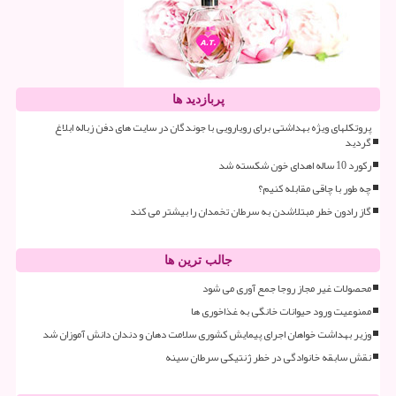
پربازدید ها
پروتکلهای ویژه بهداشتی برای رویارویی با جوندگان در سایت های دفن زباله ابلاغ
گردید
رکورد 10 ساله اهدای خون شکسته شد
چه طور با چاقی مقابله کنیم؟
گاز رادون خطر مبتلاشدن به سرطان تخمدان را بیشتر می کند
جالب ترین ها
محصولات غیر مجاز روجا جمع آوری می شود
ممنوعیت ورود حیوانات خانگی به غذاخوری ها
وزیر بهداشت خواهان اجرای پیمایش کشوری سلامت دهان و دندان دانش آموزان شد
نقش سابقه خانوادگی در خطر ژنتیکی سرطان سینه