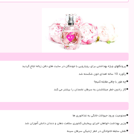
پروتکلهای ویژه بهداشتی برای رویارویی با جوندگان در سایت های دفن زباله ابلاغ گردید
رکورد 10 ساله اهدای خون شکسته شد
چه طور با چاقی مقابله کنیم؟
گاز رادون خطر مبتلاشدن به سرطان تخمدان را بیشتر می کند
ممنوعیت ورود حیوانات خانگی به غذاخوری ها
وزیر بهداشت خواهان اجرای پیمایش کشوری سلامت دهان و دندان دانش آموزان شد
نقش سابقه خانوادگی در خطر ژنتیکی سرطان سینه