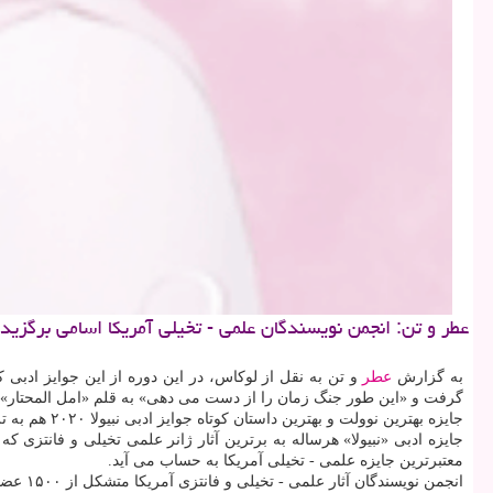
عطر و تن: انجمن نویسندگان علمی - تخیلی آمریكا اسامی برگزیدگان 
به گزارش
عطر
و تن به نقل از لوکاس، در این دوره از این جوایز ادبی
گرفت و «این طور جنگ زمان را از دست می دهی» به قلم «امل المحتار» و 
جایزه بهترین نوولت و بهترین داستان کوتاه جوایز ادبی نبیولا ۲۰۲۰ هم به ترتیب به «کارپه گلیتر» نوشته «کت رامبو» و «به خانواده عشقم را بده» از «ای. تی گرینبلات» رسید.
معتبرترین جایزه علمی - تخیلی آمریکا به حساب می آید.
انجمن نویسندگان آثار علمی - تخیلی و فانتزی آمریکا متشکل از ۱۵۰۰ عضو برگزیدگان این جایزه ادبی را انتخاب می کند.