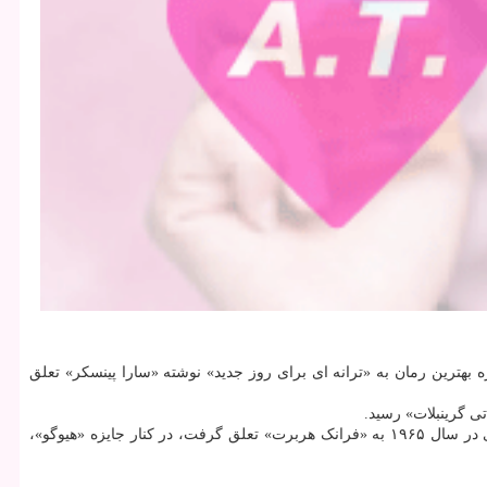
بهترین رمان به «ترانه ای برای روز جدید» نوشته «سارا پینسکر» تعلق
جایزه ادبی «نبیولا» هرساله به برترین آثار ژانر علمی تخیلی و فانتزی که در آمریکا انتشار یافته تعلق می گیرد. این جایزه که در نخستین سال برگزاری در سال ۱۹۶۵ به «فرانک هربرت» تعلق گرفت، در کنار جایزه «هیوگو»،