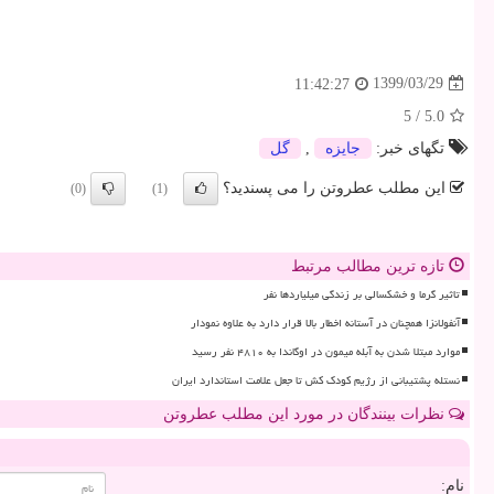
1399/03/29
11:42:27
5
/
5.0
تگهای خبر:
جایزه
,
گل
این مطلب عطروتن را می پسندید؟
(0)
(1)
تازه ترین مطالب مرتبط
تاثیر گرما و خشکسالی بر زندگی میلیاردها نفر
آنفولانزا همچنان در آستانه اخطار بالا قرار دارد به علاوه نمودار
موارد مبتلا شدن به آبله میمون در اوگاندا به ۴۸۱۰ نفر رسید
نستله پشتیبانی از رژیم کودک کش تا جعل علامت استاندارد ایران
نظرات بینندگان در مورد این مطلب عطروتن
نام: