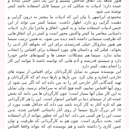
هنوز شاهد یک اتفاق شاخص نیستیم و این یک دلیل خیلی ساده و
عمده دارد؛ ادبیات به شکلی که در سینما قابل استفاده باشد کمتر
نوشته می شود.
محمودی ایرانمهر با بیان این که ادبیات ما بیشتر به درون گرایی و
ذهنیت گرایی رو دارد، اظهار داشت: سینما کمتر می تواند از این
جنس ادبیات استفاده نماید و به کنش، اتفاق و ماجرا نیاز دارد. ادبیات
داستانی معاصر ما کمتر واکنش محور است و کمتر در آن اتفاق هایی
که ظرفیت سینمایی داشته باشد دیده می شود، به همین ترتیب سینما
هم هنوز سازوکار خیلی قدرتمندی برای این که بخواهد آثار ادبی را
بخواند، فیلتر کند و داستان های مورد استفاده برای اقتباس را انتخاب
نماید ندارد. سینما هم مشکلات، ضعف ها و کمبودهای خاص خودرا
دارد و سیستم قدرتمند و آدم هایی که توانمند باشند تا بتوانند این کار
را انجام دهند، کمتر دارد.
این نویسنده سپس به تمایل کارگردانان برای اقتباس از نمونه های
خارجی اشاره و بیان کرد: من بارها و بارها دیده ام که کارگردانان و
تهیه کنندگانی آثار خارجی ای را به من داده اند که اگر می شود از
روی آنها اقتباس نماییم، البته هیچ کدام به سرانجام نرسید، ولی تمایل
به این کار میان آنها بسیار است؛ چون کارگردان ها می دانند که بخش
عمده ای از سینمای دنیا بر اقتباس استوار است. این را هر کارگردانی
هم که تازه آغاز به کار کرده باشد می داند که حداقل هفت مورد از
10 اثر بزرگ تاریخ سینما از روی آثار داستانی اقتباس شده، بدین
سبب این را هر کسی می داند. اما این که چطور بتوانند از آن استفاده
کنند، بحث دیگری است. چون هم به کارگردانی که ظرفیت و توان
چنین کاری را داشته باشد و هم نویسنده ای که بتواند واقعا اقتباس