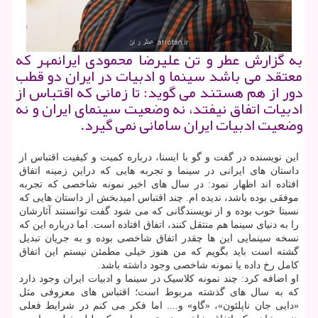
به گزارش عطر و تن علیرضا محمودی ایرانمهر كه
معتقد می باشد سینما و ادبیات در ایران دو قطب
دور از هم هستند می گوید: تا زمانی كه اقتباس از
ادبیات اتفاق نیفتد، نه وضعیت سینمای ایران و نه
وضعیت ادبیات ایران سامانی نمی گیرد.
این نویسنده در گفت و گو با ایسنا، درباره کمیت و کیفیت اقتباس از
داستان های ایرانی در سینما و تجربه هایی که دراین زمینه اتفاق
افتاده اند اظهار نمود: در سال های اخیر نمونه شاخصی که تجربه
موفقی بوده باشد، ندیده ام. چند اقتباس امیدبخش از داستان هایی که
نسبتا خوب بوده و از نویسندگانی که می شود گفت توانستند آثارشان
را به دنیای سینما هم منتقل کنند، اتفاق افتاده است. اما درباره این که
نسخه سینمایی این ها چقدر اتفاق شاخصی بوده و به جریان تبدیل
گشته است باید بگویم که من هنوز خیلی مطمئن نیستم این اتفاق
کامل رخ داده یا نمونه شاخصی وجود داشته باشد.
او اضافه کرد: چند نمونه کلاسیک در سینما و ادبیات ایران وجود دارد
که به سال های گذشته مربوط است؛ اقتباس های معروفی مثل
«دایی جان ناپلئون»، «گاو» و.... اما فکر می کنم در شرایط فعلی