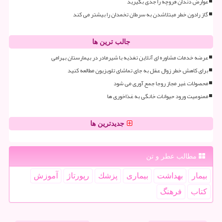
عوارض دندان قروچه را جدی بگیرید
گاز رادون خطر مبتلاشدن به سرطان تخمدان را بیشتر می کند
جالب ترین ها
عرضه خدمات مشاوره ای آنلاین تغذیه با شیرمادر در بیمارستان بهرامی
برای کاهش خطر زوال عقل به جای تماشای تلویزیون مطالعه کنید
محصولات غیر مجاز روجا جمع آوری می شود
ممنوعیت ورود حیوانات خانگی به غذاخوری ها
جدیدترین ها
مطالب عطر و تن
بیمار
بهداشت
بیماری
پزشك
رپورتاژ
آموزش
كتاب
فرهنگ