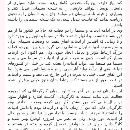
کند نیاز دارد، این یک تخصص کاملا ویژه است. شاید بسیاری از
داستان نویسان نتوانند کارشان را به نسخه سینمایی تبدیل کنند و
بسیاری از فیلم نامه نویسان هم نتوانند جان مایه داستان را به نحوی
دریافت نمایند که قابلیت تبدیل شدن به یک نسخه سینمایی را داشته
باشد.
وی در ادامه ادبیات و سینما را دو قطب که حالا در کشور ما از هم
دور هستند دانست و اظهار داشت: خلأ در سینما و تلویزیون وجود دارد
و تا زمانی که اقتباس از ادبیات اتفاق نیفتد، نه وضعیت سینمای ایران
و نه وضعیت ادبیات ایران سامانی نمی گیرد. باید بین این دو قطب
بزرگ ارتباط مؤثر و تعامل ایجاد شود، ولی هم اکنون این ارتباط
بسیار کم است، چون به ندرت اثری از ادبیات در سینما می بینیم و
سینما هم طبیعتا نمی تواند ادبیات را تغذیه کند. در خیلی از کشورهای
دنیا قسمتی از درآمد تولید آثار ادبی بوسیله سینما تامین می شود. اما
این اتفاق خیلی خیلی به ندرت در این جا رخ می دهد و سینما و ادبیات
دو قطب دور از هم هستند که ارتباط شان هنوز خیلی برقرار نشده
است.
این داستان نویس در آخر به تفاوت میان کارگردانانی که امروزه
فعالیت می نمایند نسبت به کارگردانان گذشته اشاره و اظهار نمود:
در سال هایی که من بیشتر کار می کردم وضعیت حادتر بود،
کارگردان هایی که من آن زمان با آنها در ارتباط بودم یا دانش ادبیات
را نداشتند تا بفهمند ادبیات چیست یا تمایلش را نداشتند و به هر حال
از ادبیات دور بودند. ولی به نظر من امروزه اوضاع بهتر شده و
کارگردانان جوان تر، باسوادتر، تحصیل کرده و پخته تر هستند و
امیدوارم این اتفاق توسط افراد توانمندتر که دانش و علاقه بیشتری