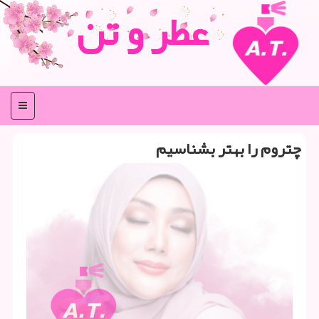
عطر و تن
منو
چتروم را بهتر بشناسیم