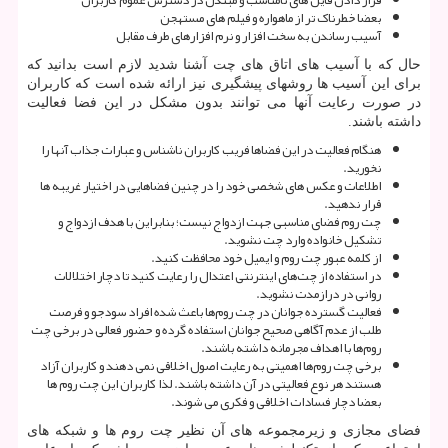
بعضا خطرناک تر از ماهواره و فیلم های مستهجن
آسیب رساندن به سخت افزار و نرم افزارهای طرف مقابل
حال که با آسیب های اتاق های چت آشنا شدید لازم است بدانید که
برای این آسیب ها روشهای پیشگیری نیز ارائه شده است که کاربران
در صورت رعایت آنها می توانند بدون مشکل در این فضا فعالیت
داشته باشند
.
هنگام فعالیت در این فضاها فریب کاربران ناشناس و عبارات جذاب آنها را
نخورید
.
اطلاعات و عکس های شخصی خود را در چنین فضاهایی در اختیار غریبه ها
قرار ندهید
.
چت روم فضای مناسبی جهت ازدواج نیست؛ بنابراین با هدف ازدواج و
تشکیل خانواده وارد چت نشوید
.
از کلمه عبور چت روم و ایمیل خود محافظت کنید
.
در استفاده از چت‌های اینترنتی اعتدال را رعایت کنید تا دچار اختلالات
روانی در درازمدت نشوید
.
فعالیت گسترده جوانان در چت روم‌ها باعث شده افراد سودجو و فرصت
طلب از عدم آگاهی صحیح جوانان استفاده گرده و حضور فعالی در برخی چت
روم‌ها با اهداف مجرمانه داشته باشند
.
برخی چت روم‌ها اهمیتی به رعایت اصول اخلاقی نمی دهند و کاربران آزاد
هستند هر نوع فعالیتی در آن داشته باشند. لذا کاربران این چت روم ها
بعضا دچار فسادات اخلاقی و فکری می شوند
.
فضای مجازی و زیرمجموعه های آن نظیر چت روم ها و شبکه های