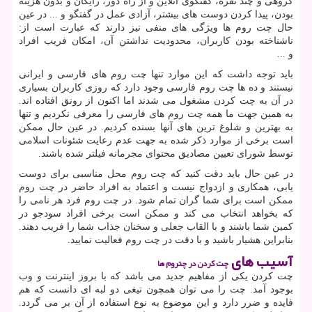
گروهی و چند نفره، گفتگوی آنلاین و از راه دور، رایگان و بدون هزینه
بودن، پیدا کردن دوست های بیشتر، آزادی عمل در گفتگو و ... در عین
حال چت روم ها ویژگی های منفی نیز دارند که عبارت است از:
ناشناخته بودن کاربران، محدودیت نداشتن آن، امکان فریب افراد
و ...
باید توجه داشت که این موارد تنها چت روم های فارسی و ایرانی
نیستند و ده ها چت روم فارسی وجود دارد که روزی کاربران بسیاری
در آن به چت کردن مشغول می شدند اما اکنون از رونق افتاده اند.
به همین جهت ما همه چت روم های فارسی را معرفی نکردیم و تنها
به بهترین و شلوغ ترین های آنها بسنده کردیم. در عین حال ممکن
است برخی از موارد ذکر شده به جهت عدم رعایت شئونات اسلامی
توسط شورای تعیین مصادیق محتوای مجرمانه فیلتر شده باشند
.
در عین حال باید دقت کنید که چت روم محل مناسبی برای دوست
یابی، همکاری و ازدواج نیست و اعتماد به افراد حاضر در چت روم
ممکن است برای شما گران تمام شود. در چت روم فرد هر نامی را
که بخواهد انتخاب می کند و ممکن است برخی افراد سودجو در
کمین شما باشند و با القاب جعلی و سخنان جذاب شما را فریب دهند.
بنابراین هشیار باشید و با دقت در چت روم فعالیت نمایید
.
آسیب های
چت کردن در چتروم ها
چت کردن یکی از مفاهیم جدید می باشد که با بروز اینترنت و وب
بوجود آمد. چت را می توان همچون تیغی دو لبه ای دانست که هم
فایده و ضرر دارد و این موضوع به نوع استفاده از آن بر می گردد.