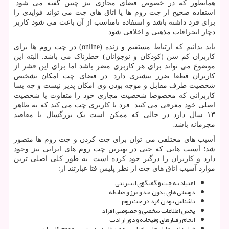
همانطور که در خصوص فضای مجازی نیز چنین گفته می شود.
استفاده صحیح از چت روم ها یا اتاق های چت می تواند فوایدی را
برای فرد داشته باشد و استفاده نامناسب از آن باعث می شود کاربر
دچار انحرافات مذهبی و اخلاقی شود
.
باید بدانیم که ارتباط مستقیم و زنده
(online)
در چت روم ها برای
کاربران کم سن (کودکان و نوجوانان) خطرناک می باشد. البته این
موضوع می تواند برای هر کاربری مضر باشد اما برای این قشر از
کاربران قطعا ضرر بیشتری دارد. در فضای چت امکان تشخیص
شخصیت طرف مقابل و موجه بودن وی امکان پذیر نیست و چه بسا
کاربرانی که مخصوصا شخصیت مجازی خود را متفاوت با شخصیت
اصلی خود معرفی می کنند. فرد با کاربری چت می کند که به ظاهر
۱۳ سال دارد در حالی که ممکن است یک بزرگسال با مقاصد
مجرمانه باشد
.
آسیب های مختلفی می توان برای چت کردن و چت روم ها متصور
شد؛ آسیب هایی که حتی در بهترین چت روم های ایرانی نیز وجود
دارد و کاربران را درگیر خود کرده است. به طور کلی اصلی ترین
موارد آسیب اتاق های چت از نظر پلیس فتا عبارتند از
:
اعتیاد به چت و گفتگوی اینترنتی
دوستی های بدون حد و مرز و ضابطه
ناشناس بودن فرد در چت روم
پخش اطلاعات شخصی و خصوصی افراد
انجام رفتارهای وقیحانه و دور از ادب
قرار دادن فایل های نامناسب و مبتذل در دسترس عموم کاربران