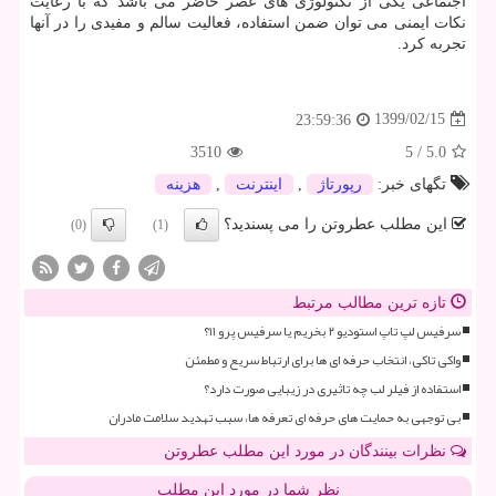
اجتماعی یکی از تکنولوژی های عصر حاضر می باشد که با رعایت
نکات ایمنی می توان ضمن استفاده، فعالیت سالم و مفیدی را در آنها
تجربه کرد
.
1399/02/15
23:59:36
3510
5
/
5.0
تگهای خبر:
رپورتاژ
,
اینترنت
,
هزینه
این مطلب عطروتن را می پسندید؟
(0)
(1)
تازه ترین مطالب مرتبط
سرفیس لپ تاپ استودیو ۲ بخریم یا سرفیس پرو ۱۱؟
واکی تاکی، انتخاب حرفه ای ها برای ارتباط سریع و مطمئن
استفاده از فیلر لب چه تاثیری در زیبایی صورت دارد؟
بی توجهی به حمایت های حرفه ای تعرفه ها، سبب تهدید سلامت مادران
نظرات بینندگان در مورد این مطلب عطروتن
نظر شما در مورد این مطلب