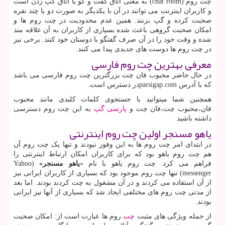
چت روم
(chat room)
به معنی اتاق گفت و گو یا اتاق گپ زدن است
و کاربران اینترنت می توانند در آن با یکدیگر به صورت دو یا چند نفره
صحبت کرده و گپ بزنند. همین عدم محدودیت در چت روم ها و
امکان صحبت گروهی باعث شده بسیاری از کاربران به آن علاقه مند
شده و وقت خود را در آن صرف گفتگو با دوستان خود کنند. برخی نیز
در چت روم ها دوست های جدیدی پیدا می کنند
.
معرفی بهترین چت روم فارسی
در حال حاضر محبوب فان چت بزرگترین چت روم فارسی می باشد
که با آدرس parsigap.comدر دسترس است.
همچنین شما میتوانید با جستجوی کلمات کلیدی مانند محبوب
فان،محبوب چت،فان چت و
پارسی
گپ
به این چت روم دسترسی
داشته باشید
یاهو مسنجر اولین چت روم اینترنتی
در ابتدای امر چت روم ها به این وفور نبودند و تنها یک چت روم آن
هم چت روم یاهو بود که برای کاربران امکان ارتباط اینترنتی را
فراهم می کرد. چت روم یاهو با نام «
یاهو مسنجر»
(Yahoo
messenger) تنها چت روم موجود بود که بسیاری از کاربران ایرانی نیز
از آن استفاده می کردند و در آن مشغول به چت کردند بودند. اما بعد
از مدتی چت روم های مختلفی ایجاد شد که بسیاری از آنها نیز ایرانی
بودند.
از جمله ویژگی های مثبت
چت
روم ها عبارت است از: امکان صحبت