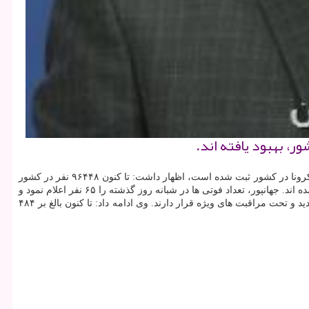
و تن به نقل از مهر، کیانوش جهانپور، پس از ظهر شنبه در ارتباط ویدئو کنفرانس، با بیان اینکه ظرف شبانه روز گذشته ۸۰۲ مورد جدید کرونا در کشور ثبت شده است، اظهار داشت: تا کنون ۹۶۴۴۸ نفر در کشور
به این بیماری مبتلا شده اند. وی با اشاره به آمار بهبودیافتگان، اضافه کرد: تا کنون ۷۷۳۵۰ نفر از افراد مبتلا به کرونا، بهبود یافته و از بیمارستان مرخص شده اند. جهانپور، تعداد فوتی ها در شبانه روز گذشته را ۶۵ نفر اعلام نمود و
، ۲۷۸۷ نفر از بیماران در وضعیت شدید و تحت مراقبت های ویژه قرار دارند. وی ادامه داد: تا کنون بالغ بر ۴۸۴