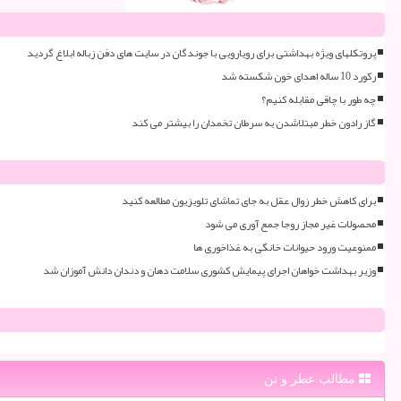
پروتکلهای ویژه بهداشتی برای رویارویی با جوندگان در سایت های دفن زباله ابلاغ گردید
رکورد 10 ساله اهدای خون شکسته شد
چه طور با چاقی مقابله کنیم؟
گاز رادون خطر مبتلاشدن به سرطان تخمدان را بیشتر می کند
برای کاهش خطر زوال عقل به جای تماشای تلویزیون مطالعه کنید
محصولات غیر مجاز روجا جمع آوری می شود
ممنوعیت ورود حیوانات خانگی به غذاخوری ها
وزیر بهداشت خواهان اجرای پیمایش کشوری سلامت دهان و دندان دانش آموزان شد
مطالب عطر و تن