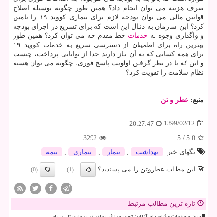
صرف هزینه می توان انجام داد؟ همین طور چگونه بوسیله اصلاح
قوانین مالی می توان بودجه لازم برای بیماری کووید ۱۹ را تامین
کرد؟ این سازمان به دنبال این است که برای تسریع در اجرای بودجه
و واگذاری وجوه به
خدمات
خط مقدم چه می توان کرد؟ همین طور
بهترین راه برای اطمینان از دسترسی سریع به خدمات کووید ۱۹
برای همه کسانی که به آن نیاز دارند جدا از توانایی پرداخت، چیست
و این که با در نظر گرفتن اولویت پاسخ فوری، چگونه می توان هسته
نظام سلامت را تقویت کرد؟
منبع:
عطر و تن
1399/02/12
20:27:47
3292
5
/
5.0
تگهای خبر:
بهداشت
,
بیمار
,
بیماری
,
بیمه
این مطلب عطروتن را می پسندید؟
(0)
(1)
تازه ترین مطالب مرتبط
عرضه خدمات مشاوره ای آنلاین تغذیه با شیرمادر در بیمارستان بهرامی