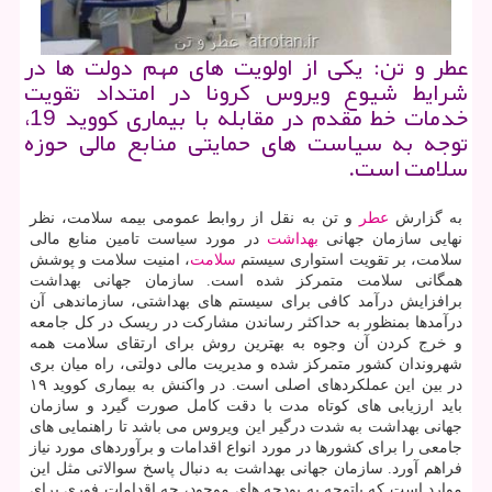
عطر و تن: یكی از اولویت های مهم دولت ها در
شرایط شیوع ویروس كرونا در امتداد تقویت
خدمات خط مقدم در مقابله با بیماری كووید 19،
توجه به سیاست های حمایتی منابع مالی حوزه
سلامت است.
به گزارش
عطر
و تن به نقل از روابط عمومی بیمه سلامت، نظر
نهایی سازمان جهانی
بهداشت
در مورد سیاست تامین منابع مالی
سلامت، بر تقویت استواری سیستم
سلامت
، امنیت سلامت و پوشش
همگانی سلامت متمرکز شده است. سازمان جهانی بهداشت
برافزایش درآمد کافی برای سیستم های بهداشتی، سازماندهی آن
درآمدها بمنظور به حداکثر رساندن مشارکت در ریسک در کل جامعه
و خرج کردن آن وجوه به بهترین روش برای ارتقای سلامت همه
شهروندان کشور متمرکز شده و مدیریت مالی دولتی، راه میان بری
در بین این عملکردهای اصلی است. در واکنش به بیماری کووید ۱۹
باید ارزیابی های کوتاه مدت با دقت کامل صورت گیرد و سازمان
جهانی بهداشت به شدت درگیر این ویروس می باشد تا راهنمایی های
جامعی را برای کشورها در مورد انواع اقدامات و برآوردهای مورد نیاز
فراهم آورد. سازمان جهانی بهداشت به دنبال پاسخ سوالاتی مثل این
موارد است که باتوجه به بودجه های موجود، چه اقدامات فوری برای