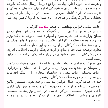
و هزینه ‏هایی چون اجاره ‏بها، به مراجع ذیربط ارسال شده که باتوجه
به مصوبه هیات دولت برای بخشودگی اجاره بهای فضاهای فرهنگی و
هنری قسمتی از تنگناهای موجود به سبب اثرات زیان بار تحریم و
تعطیلی مراکز فرهنگی و هنری در ایام مبتلا به کرونا کاهش پیدا می
کند.
رعایت تمامی قوانین بهداشتی با هدف
سلامت
کارکنان
حیدری در بخش دیگری از این گفتوگو به اقدامات این معاونت در
سطح وزارتخانه هم اشاره نمود و اظهار داشت: باتوجه به تاکید وزیر
محترم و اهمیت سلامت کارکنان، تلاش در رعایت پروتکلهای بهداشتی
برای حفظ سلامت کارکنان از اولویت های این معاونت است.
معاون توسعه مدیریت و منابع وزارت فرهنگ و ارشاد اسلامی افزود:
حضور کارکنان به صورت شیفتی در وزارتخانه یکی از اقدامات دراین
زمینه است.
وی ممنوعیت تمامی جلسات واحدها تا اطلاع ثانوی، ممنوعیت دعوت
از میهمان و محدودیت ورود ارباب رجوع تا حد امکان و برقراری
ارتباط بوسیله ارتباط تلفنی و رسانههای مجازی را از دیگر اقدامات
این معاونت در حوزه سلامت کارکنان برشمرد.
حیدری اضافه کرد: اعمال قوانین بهداشتی و ضدعفونی مستمر اماکن
عمومی در سطح وزارتخانه، محدودیت عزیمت به مأموریتهای اداری
داخل شهری، تعطیلی مراکز اقامتی در اختیار وزارتخانه، تعطیلی
کارهای ورزشی تا اطلاع ثانوی و... از دیگر اقدامات دراین زمینه
است.