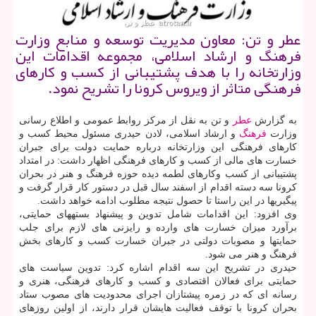
عطر و تن: معاون مدیریت توسعه و منابع وزارت
فرهنگ و ارشاد اسلامی، مجموعه اقدامات این
وزارتخانه را با هدف پشتیبانی از كسب و كارهای
فرهنگی متاثر از ویروس كرونا را تشریح نمود.
به گزارش
عطر
و تن به نقل از مرکز روابط عمومی و اطلاع رسانی
وزارت
فرهنگ
و ارشاد اسلامی، لادن حیدری مسئول محیط کسب و
کارهای فرهنگی این وزارتخانه درباره حمایت دولت برای جبران
خسارت های مالی از کسب و کارهای فرهنگی اظهار داشت: در امتداد
پشتیبانی از کسب وکارهای لطمه دیده حوزه فرهنگ و هنر در بحران
کرونا سه دسته اقدام از اسفند سال قبل در دستور کار قرار گرفت و
پیگیری‏ها در این راستا تا حصول نتیجه مطلوب ادامه خواهد داشت.
وی افزود: این اقدامات شامل تدوین و پیشنهاد بسته‏های حمایتی،
برآورد میزان خسارت های وارده و رایزنی ‏های لازم برای جلب
حمایت‏ها و مصوبات دولتی در جبران خسارت کسب و کارهای بخش
فرهنگ و هنر می شود.
حیدری در تشریح این سه اقدام اشاره کرد: تدوین سیاست های
حمایتی برای فعالان اقتصادی و کسب و کارهای فرهنگی، هنری و
رسانه ای که در زمره پیشتازان اجرای محدودیت های مصوب ستاد
بحران کرونا با توقف فعالیت هایشان قرار دارند، از اولین روزهای