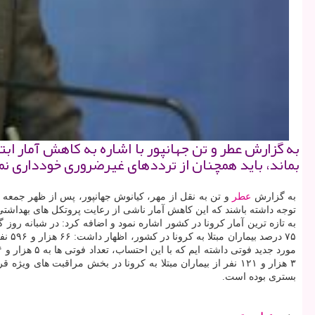
به گزارش عطر و تن جهانپور با اشاره به كاهش آمار ابتل
بماند، باید همچنان از ترددهای غیرضروری خودداری نم
به گزارش
عطر
و تن به نقل از مهر، کیانوش جهانپور، پس از ظهر جمعه د
توجه داشته باشند که این کاهش آمار ناشی از رعایت پروتکل های بهداشتی 
۷۵ درصد بیماران مبتلا به کرونا در کشور، اظهار داشت: ۶۶ هزار و ۵۹۶ نفر بهبودی کامل داشته اند. سخنگوی
مورد جدید فوتی داشته ایم که با این احتساب، تعداد فوتی ها به ۵ هزار و ۵۷۴ نفر رسیده است. وی با اشاره به انجام ۳۹۹ هزار و ۹۲۷ مورد تست تشخیصی در ۱۲۶ آزمایشگاه مورد تأیید وزارت
۳ هزار و ۱۲۱ نفر از بیماران مبتلا به کرونا در بخش مراقبت 
بستری بوده است.