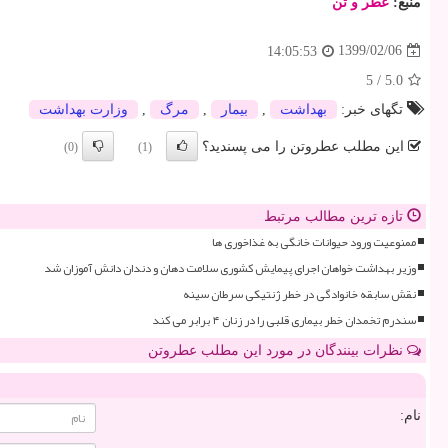
منبع:
عطر و تن
1399/02/06
14:05:53
5
/
5.0
تگهای خبر:
بهداشت
,
بیمار
,
مرگ
,
وزارت بهداشت
این مطلب عطروتن را می پسندید؟
(0)
(1)
تازه ترین مطالب مرتبط
ممنوعیت ورود حیوانات خانگی به غذاخوری ها
وزیر بهداشت خواهان اجرای پیمایش کشوری سلامت دهان و دندان دانش آموزان شد
نقش سابقه خانوادگی در خطر ژنتیکی سرطان سینه
سندرم تخمدان خطر بیماری قلبی را در زنان ۴ برابر می کند
نظرات بینندگان در مورد این مطلب عطروتن
نام: