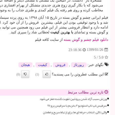
“مسخره باز” دانست. در آمیختن یک مشکل با مشکل دیگر و اضافه کر
می‌شود که با بکار گیری زوج هنری جدیدی متشکل از بهرام افشاری در 
مخاطب کرده و روی هم رفته یک فیلم کمدی و طنزی جذاب را به وجود آ
فیلم ایرانی چشم و گوش ب
ادامه دارد و انتظار فروشی بیشتر از این فیلم می رود همچنین می توانید ب
و گوش بسته و تماشای
با بهترین کیفیت
لحظاتی شاد را سپری کنید.
دانلود فیلم چشم و گوش بسته
از سایت کافه فیلم
1399/01/26
23:18:36
5
/
5.0
تگهای خبر:
رپورتاژ
,
فروش
,
كیفیت
,
هیجان
این مطلب عطروتن را می پسندید؟
(0)
(1)
تازه ترین مطالب مرتبط
ورزش سبب آزاد شدن پروتئین تقویت کننده مغز می شود
سرفیس لپ تاپ استودیو ۲ بخریم یا سرفیس پرو ۱۱؟
واکی تاکی، انتخاب حرفه ای ها برای ارتباط سریع و مطمئن