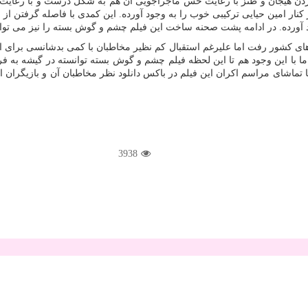
دن هیجان و طنز با رعایت حس ماجراجویی آن هم به شکل درست و با رعایت 
کنار امین حیایی ترکیبی خوب را به وجود آورده. این کمدی با فاصله گرفتن 
ورده. در ادامه پشت صحنه ساخت این فیلم چشم و گوش بسته را نیز می توانید 
سته در تاریخ ۱۵ آبان ۱۳۹۸ به روی پرده سینماهای کشور رفت اما علیرغم استقبال کم نظیر مخاطبان ب
ا تماشای مراسم اکران این فیلم در باکس دانلود نظر مخاطبان آن و بازیگران این
3938