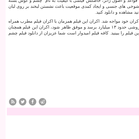
قواعد و اصول ژانر، حاصلش فیلمی با کیفیت به نام “چشم و گوش بسته
از شوخی های جنسی و ایجاد کمدی موقعیت باعث نشستن لبخند بر روی لبان
مشاهده و دانلود کنید.
ا کمی بدشانسی برای اکران خود مواجه شد. اکران این فیلم همزمان با اکران فیلم مطرب همراه
شد و با وجود توقیفی بودن این فیلم، بیشترین فروش را از آن خود کرد. اما با این وجود هم تا این لحظه فیلم چشم و گوش بسته توانسته در گیشه به فروشی حدود ۱۳ میلیارد برسد و موفق ظاهر شود، اکران این فیلم همچنان
 فیلم را ببینید. کافه فیلم امیدوار است شما عزیزان از دانلود فیلم چشم