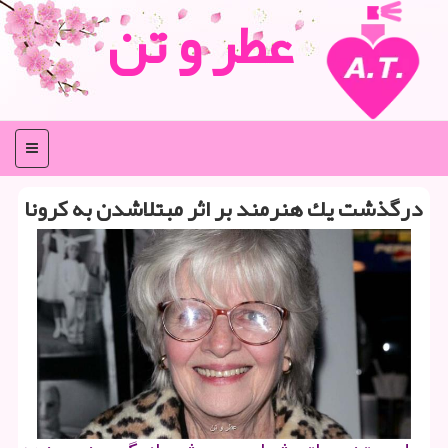
عطر و تن
منو
درگذشت یك هنرمند بر اثر مبتلاشدن به كرونا