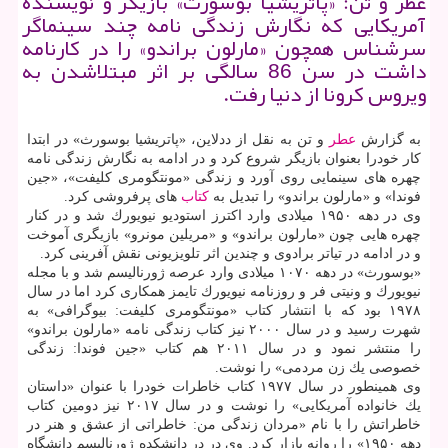
عطر و تن: «پاتریشیا بوسورث» بازیگر و نویسنده
آمریكایی كه نگارش زندگی نامه چند سینماگر
سرشناس همچون «مارلون براندو» را در كارنامه
داشت در سن 86 سالگی بر اثر مبتلاشدن به
ویروس كرونا از دنیا رفت.
به گزارش
عطر
و تن به نقل از ددلاین، «پاتریشیا بوسورث» در ابتدا
كار خودرا بعنوان بازیگر شروع كرد و در ادامه به نگارش زندگی نامه
چهره های سینمایی روی آورد و زندگی «مونتگومری كلیفت»، «جین
فوندا» و «مارلون براندو» را تبدیل به
كتاب
های پرفروشی كرد.
وی در دهه ۱۹۵۰ میلادی وارد اكترز استودیو نیویورك شد و در كنار
چهره هایی چون «مارلون براندو» و «مریلین مونرو» بازیگری آموخت
و در ادامه در تیاتر برادوی و چندین اثر تلویزیونی نقش آفرینی كرد.
«بوسورث» در دهه ۱۰۷۰ میلادی وارد عرصه ژورنالیسم شد و با مجله
نیویورك و ونیتی فر و روزنامه نیویورك تایمز همكاری كرد اما در سال
۱۹۷۸ بود كه با انتشار كتاب «مونتگومری كلیفت: بیوگرافی» به
شهرت رسید و در سال ۲۰۰۰ نیز كتاب زندگی نامه «مارلون براندو»
را منتشر نمود و در سال ۲۰۱۱ هم كتاب «جین فوندا: زندگی
خصوصی یك زن مردمی» را نوشت.
وی همینطور در سال ۱۹۷۷ كتاب خاطرات خودرا با عنوان «داستان
یك خانواده آمریكایی» را نوشت و در سال ۲۰۱۷ نیز دومین كتاب
خاطراتش را با نام «مردان زندگی من: خاطراتی از عشق و هنر در
دهه ۱۹۵۰» را روانه بازار كرد. وی در در دانشكده ژورنالیسم دانشگاه