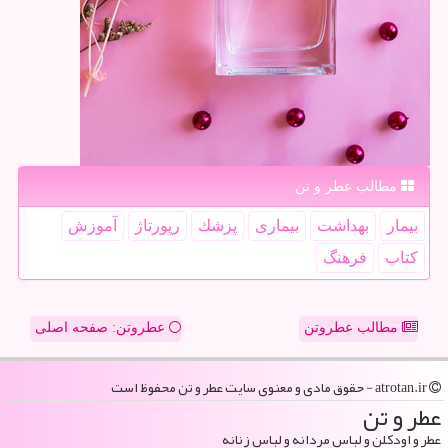
مطالب عطر و تن
بیمار
بهداشت
بیماری
پزشك
رپورتاژ
آموزش
كتاب
فرهنگ
مطالب عطروتن
عطروتن: صفحه اصلی
atrotan.ir - حقوق مادی و معنوی سایت عطر و تن محفوظ است
عطر و تن
عطر و اودکلن و لباس مردانه و لباس زنانه