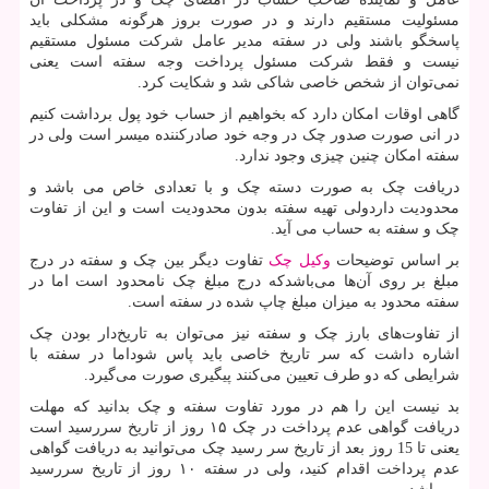
مسئولیت مستقیم دارند و در صورت بروز هرگونه مشکلی باید
پاسخگو باشند ولی در سفته مدیر عامل شرکت مسئول مستقیم
نیست و فقط شرکت مسئول پرداخت وجه سفته است یعنی
نمی‌توان از شخص خاصی شاکی شد و شکایت کرد.
گاهی اوقات امکان دارد که بخواهیم از حساب خود پول برداشت کنیم
در انی صورت صدور چک در وجه خود صادرکننده میسر است ولی در
سفته امکان چنین چیزی وجود ندارد.
دریافت چک به صورت دسته چک و با تعدادی خاص می باشد و
محدودیت داردولی تهیه سفته بدون محدودیت است و این از تفاوت
چک و سفته به حساب می آید.
بر اساس توضیحات
وکیل چک
تفاوت دیگر بین چک و سفته در درج
مبلغ بر روی آن‌ها می‌باشدکه درج مبلغ چک نامحدود است اما در
سفته محدود به میزان مبلغ چاپ شده در سفته است.
از تفاوت‌های بارز چک و سفته نیز می‌توان به تاریخ‌دار بودن چک
اشاره داشت که سر تاریخ خاصی باید پاس شوداما در سفته با
شرایطی که دو طرف تعیین می‌کنند پیگیری صورت می‌گیرد.
بد نیست این را هم در مورد تفاوت سفته و چک بدانید که مهلت
دریافت گواهی عدم پرداخت در چک ۱۵ روز از تاریخ سررسید است
یعنی تا 15 روز بعد از تاریخ سر رسید چک می‌توانید به دریافت گواهی
عدم پرداخت اقدام کنید، ولی در سفته ۱۰ روز از تاریخ سررسید