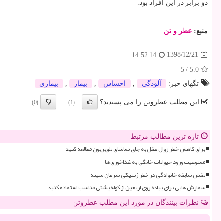
دو برابر در این افراد بود.
منبع:
عطر و تن
1398/12/21
14:52:14
5
/
5.0
تگهای خبر:
آلودگی
,
احساس
,
بیمار
,
بیماری
این مطلب عطروتن را می پسندید؟
(0)
(1)
تازه ترین مطالب مرتبط
برای کاهش خطر زوال عقل به جای تماشای تلویزیون مطالعه کنید
ممنوعیت ورود حیوانات خانگی به غذاخوری ها
نقش سابقه خانوادگی در خطر ژنتیکی سرطان سینه
سفارش هایی برای پیاده روی اربعین از کوله پشتی مناسب استفاده کنید
نظرات بینندگان در مورد این مطلب عطروتن