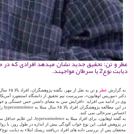
عطر و تن: تحقیق جدید نشان میدهد افرادی كه در ط
دیابت نوع2 یا سرطان مواجهند.
به گزارش
عطر
و تن به نقل از مهر، بگفته پژوهشگران، افراد بالا ۶۵ سال كه شب به خوبی می خوابند، اما در طول روز هم چرت می زنند، با ریسك بالاتر ابتلاء به مشكلات پزشكی نظیر دیابت و سرطان مواجهند.
دكتر «موریس اوهایون»، سرپرست تیم تحقیق از دانشگاه استنفورد آمریكا،
وی در ادامه می افزاید: «افزایش سن به معنای داشتن حس خستگی و خواب
در این مطالعه پژوهشگران افراد بالا ۶۵ سال مبتلا به hypersomnolence را مورد بررسی قرار دادند. در Hypersomnolence فرد در طول روز به شدت
احساس سرحالی نمی كنند.
به گفته اوهایون، برای افراد مبتلا به hypersomnolence، این علایم حداقل سه بار در هفته و در طول یك دوره سه ماهه روی داد.
در پژوهش قبلی، این نوع خواب آلودگی بیش از اندازه در طول روز، با زو