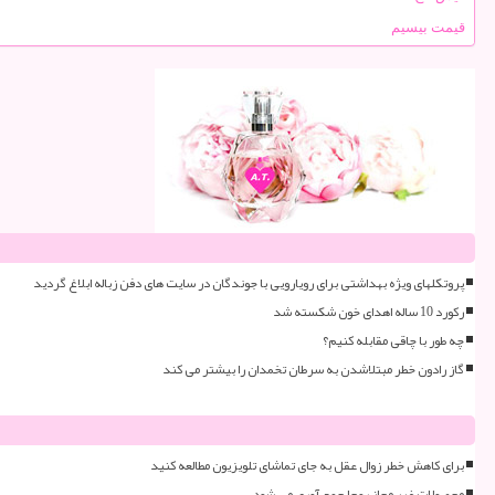
قیمت بیسیم
پروتکلهای ویژه بهداشتی برای رویارویی با جوندگان در سایت های دفن زباله ابلاغ گردید
رکورد 10 ساله اهدای خون شکسته شد
چه طور با چاقی مقابله کنیم؟
گاز رادون خطر مبتلاشدن به سرطان تخمدان را بیشتر می کند
برای کاهش خطر زوال عقل به جای تماشای تلویزیون مطالعه کنید
محصولات غیر مجاز روجا جمع آوری می شود