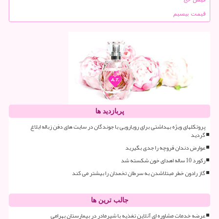
قیمت بیسیم
پربازدید ها
پروتکلهای ویژه بهداشتی برای رویارویی با جوندگان در سایت های دفن زباله ابلاغ
گردید
عوارض دندان قروچه را جدی بگیرید
رکورد 10 ساله اهدای خون شکسته شد
گاز رادون خطر مبتلاشدن به سرطان تخمدان را بیشتر می کند
جالب ترین ها
عرضه خدمات مشاوره ای آنلاین تغذیه با شیرمادر در بیمارستان بهرامی