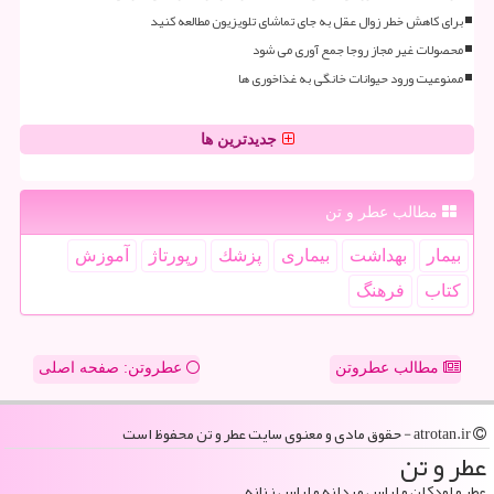
برای کاهش خطر زوال عقل به جای تماشای تلویزیون مطالعه کنید
محصولات غیر مجاز روجا جمع آوری می شود
ممنوعیت ورود حیوانات خانگی به غذاخوری ها
جدیدترین ها
مطالب عطر و تن
بیمار
بهداشت
بیماری
پزشك
رپورتاژ
آموزش
كتاب
فرهنگ
مطالب عطروتن
عطروتن: صفحه اصلی
atrotan.ir - حقوق مادی و معنوی سایت عطر و تن محفوظ است
عطر و تن
عطر و اودکلن و لباس مردانه و لباس زنانه