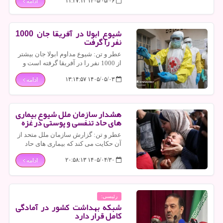
۱۴۰۵/۰۵/۰۶ ۱۱:۲۷:۱۲
ادامه
سینه، نیازمند آموزش، خودمراقبتی،
غربالگری منظم و مشارکت همه
سازمانهای دولتی است.
شیوع ابولا در آفریقا جان 1000
نفر را گرفت
عطر و تن: شیوع مداوم ابولا جان بیشتر
از 1000 نفر را در آفریقا گرفته است و
مقامات بهداشتی اخطار می دهند که اگر
۱۴۰۵/۰۵/۰۳ ۱۳:۱۴:۵۷
ادامه
اقدام فوری انجام نشود، چشم انداز
حتی تاریک تری در انتظار خواهد بود.
هشدار سازمان ملل شیوع بیماری
های حاد تنفسی و پوستی در غزه
عطر و تن: گزارش سازمان ملل متحد از
آن حکایت می کند که بیماری های حاد
تنفسی و پوستی بازهم شایع ترین
۱۴۰۵/۰۴/۳۰ ۲۰:۵۸:۱۳
ادامه
مشکلات بهداشتی در غزه هستند.
رئیسی:
شبکه بهداشت کشور در آمادگی
کامل قرار دارد