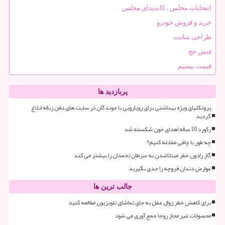
انتخابات مجلس ، کاندیدای مجلس
خرید و فروش خودرو
طراحی سایت
فیش حج
قیمت بیسیم
پربازدید ها
پروتکلهای ویژه بهداشتی برای رویارویی با جوندگان در سایت های دفن زباله ابلاغ
گردید
رکورد 10 ساله اهدای خون شکسته شد
چه طور با چاقی مقابله کنیم؟
گاز رادون خطر مبتلاشدن به سرطان تخمدان را بیشتر می کند
عوارض دندان قروچه را جدی بگیرید
جالب ترین ها
برای کاهش خطر زوال عقل به جای تماشای تلویزیون مطالعه کنید
محصولات غیر مجاز روجا جمع آوری می شود