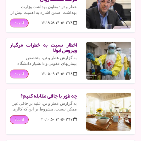
عطر و تن: معاون بهداشت وزارت
بهداشت، ضمن اشاره به اهمیت بیش از
پیش سلامت روان در جامعه، بر لزوم
۱۴۰۵/۰۳/۲۸ ۱۲:۱۹:۵۸
ادامه
وجود سازوکارهای منسجم برای مدیریت
بحران و هماهنگی میان دستگاههای
مسئول تاکید کرد.
اخطار نسبت به خطرات مرگبار
ویروس ابولا
به گزارش عطر و تن، متخصص
بیماریهای عفونی و دانشیار دانشگاه
علوم پزشکی تهران، نسبت به خطرات
۱۴۰۵/۰۳/۱۸ ۱۲:۰۵:۰۹
ادامه
مرگبار ویروس ابولا گوشزد نمود.
چه طور با چاقی مقابله کنیم؟
به گزارش عطر و تن، غلبه بر چاقی غیر
ممکن نیست، مشروط بر این که کالری
دریافتی با سطح فعالیت بدنی متعادل
۱۴۰۵/۰۳/۱۷ ۲۰:۱۰:۵۰
ادامه
باشد.