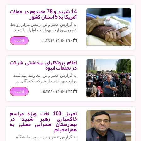
14 شهید و 78 مصدوم در حملات
آمریکا به 5 استان کشور
به گزارش عطر و تن، رییس مرکز روابط
عمومی وزارت بهداشت اظهار داشت:
به رغم ترک مخاصمه میان ایران و
۱۴۰۵/۰۴/۲۰ ۱۱:۳۹:۴۹
ادامه
آمریکا، در حملات دشمن به ۱۵ استان
کشور طی ۴۸ ساعت گذشته ۱۴ نفر به
شهادت رسیدند.
اعلام پروتکلهای بهداشتی شرکت
در تجمعات انبوه
به گزارش عطر و تن، معاونت بهداشت
وزارت بهداشت از شرکت کنندگان در
مراسم خاکسپاری رهبر شهید خواست با
۱۴۰۵/۰۴/۱۳ ۱۵:۲۳:۱۰
ادامه
رعایت سفارش های بهداشتی، از انتقال
بیماریهای واگیر پیشگیری کنند.
تجهیز 100 تخت ویژه مراسم
خاکسپاری رهبر شهید در
بیمارستان صحرایی مصلی به
همراه فیلم
به گزارش عطر و تن، رییس دانشگاه