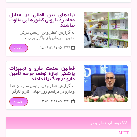
سالجاری تأمین دارو و تجهیزات پزشکی
کشور را عرضه و تشریح کردند.
نهادهای بین المللی در مقابل
محاصره دارویی کشورها بی تفاوت
نباشند
به گزارش عطر و تن، رییس مرکز
مدیریت بیماریهای واگیر وزارت
بهداشت، با اشاره به اینکه تامین دارو و
۱۴۰۵/۰۲/۱۴ ۱۸:۰۶:۵۱
ادامه
واکسن در وضعیت جنگی فقط یک
موضوع ملی نیست، اظهار داشت:
نهادهای بین المللی در مقابل محاصره
دارویی کشورها بی تفاوت نباشند.
فعالین صنعت دارو و تجهیزات
پزشکی اجازه توقف چرخه تأمین
دارو در جنگ را ندادند
به گزارش عطر و تن، رئیس سازمان غذا
و دارو در مراسم روز جهانی کار و کارگر
با تقدیر از تلاشهای کارکنان صنعت دارو،
۱۴۰۵/۰۲/۱۲ ۱۳:۳۵:۱۴
ادامه
بر نقش حیاتی این حوزه در مدیریت
بحران های اخیر کشور تاکید کرد.
دوستان عطر و تن
MIGT