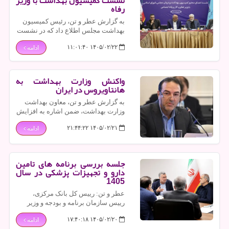
نشست کمیسیون بهداشت با وزیر
رفاه
به گزارش عطر و تن، رئیس کمیسیون
بهداشت مجلس اطلاع داد که در نشست
مشترک با وزیر تعاون و مدیران شستا،
۱۴۰۵/۰۲/۲۲ ۱۱:۰۱:۴۰
ادامه
مشکلات بازنشستگان و خسارات وارده
به کارخانه های دارویی بررسی گردید.
واکنش وزارت بهداشت به
هانتاویروس در ایران
به گزارش عطر و تن، معاون بهداشت
وزارت بهداشت، ضمن اشاره به افزایش
بحث ها در رابطه با هانتاویروس اظهار
۱۴۰۵/۰۲/۲۱ ۲۱:۴۴:۲۲
ادامه
داشت: تابحال موردی از این ویروس در
ایران گزارش نشده و خطر همه گیری
آن خیلی پائین است.
جلسه بررسی برنامه های تامین
دارو و تجهیزات پزشکی در سال
1405
عطر و تن: رییس کل بانک مرکزی،
رییس سازمان برنامه و بودجه و وزیر
بهداشت و درمان و آموزش پزشکی در
۱۴۰۵/۰۲/۲۰ ۱۷:۴۰:۱۸
ادامه
نشستی به ریاست رییس جمهور، برنامه