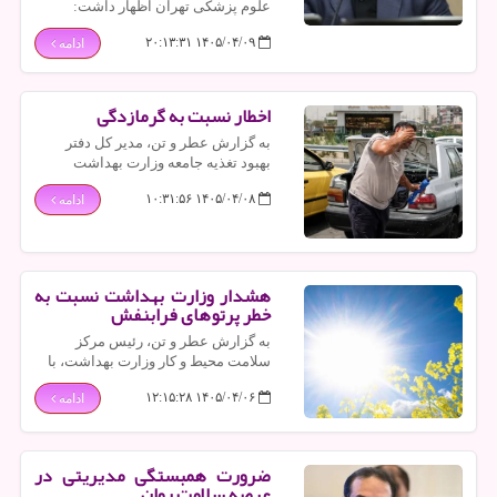
علوم پزشکی تهران اظهار داشت:
بیمارستان صحرایی واقع در مصلی امام
۱۴۰۵/۰۴/۰۹ ۲۰:۱۳:۳۱
ادامه
خمینی به ۱۰۰ تخت ویژه برای مراسم
خاکسپاری رهبر شهید تجهیز شده است.
اخطار نسبت به گرمازدگی
به گزارش عطر و تن، مدیر کل دفتر
بهبود تغذیه جامعه وزارت بهداشت
نسبت به افزایش ریسک گرمازدگی در
۱۴۰۵/۰۴/۰۸ ۱۰:۳۱:۵۶
ادامه
ایام گرم سال اخطار داد.
هشدار وزارت بهداشت نسبت به
خطر پرتوهای فرابنفش
به گزارش عطر و تن، رئیس مرکز
سلامت محیط و کار وزارت بهداشت، با
اشاره به افزایش شدت تشعشعات
۱۴۰۵/۰۴/۰۶ ۱۲:۱۵:۲۸
ادامه
خورشیدی در فاصله بهار تا ابتدای پاییز،
بر لزوم رعایت نکات ایمنی در مقابل
پرتوهای فرابنفش تاکید کرد.
ضرورت همبستگی مدیریتی در
عرصه سلامت روان