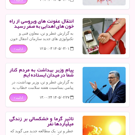
را در زنان افزایش دهد.
انتقال عفونت های ویروسی از راه
خون های اهدایی به صفر رسید
به گزارش عطر و تن، معاون فنی و
تکنولوژی های جدید سازمان انتقال خون
کشور اظهار داشت: با تکنولوژی های
۱۴۰۵/۰۳/۰۱ ۱۲:۵۰:۰۳
ادامه
بکار رفته در سازمان انتقال خون، انتقال
عفونت های ویروسی از راه خون های
اهدایی در کشور به صفر رسیده است.
پیام وزیر بهداشت به مردم کنار
شما در میدان ایستاده ایم
به گزارش عطر و تن، وزیر بهداشت، در
پیامی بمناسبت هفته سلامت خطاب به
مردم، اظهار داشت: سیستم سلامت
۱۴۰۵/۰۲/۲۷ ۱۴:۰۰:۲۴
ادامه
کشور عزم خویش را جزم کرده با تمام
توان در کنار مردم و برای ایران در
میدان باشد.
تاثیر گرما و خشکسالی بر زندگی
میلیاردها نفر
عطر و تن: یک مطالعه جدید می گوید که