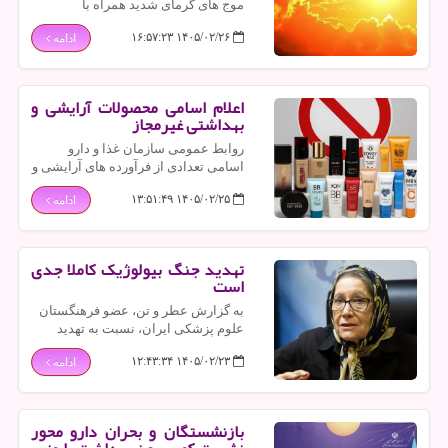
موج های گرمای شدید همراه با
خشکسالی های خیلی خشک تا پایان
۱۴۰۵/۰۲/۲۶ ۱۶:۵۷:۲۳
ادامه
قرن، تحت سیاستهای اقلیمی فعلی، پنج
برابر بیشتر رخ خواهند داد.
اعلام اسامی محصولات آرایشی و
بهداشتی غیرمجاز
روابط عمومی سازمان غذا و دارو
اسامی تعدادی از فرآورده های آرایشی و
بهداشتی فاقد مجوز را اعلام کرد.
۱۴۰۵/۰۲/۲۵ ۱۳:۵۱:۴۹
ادامه
تهدید جنگ بیولوژیک کاملا جدی
است
به گزارش عطر و تن، عضو فرهنگستان
علوم پزشکی ایران، نسبت به تهدید
جنگ های بیولوژیک گوشزد نمود و اظهار
۱۴۰۵/۰۲/۲۳ ۱۲:۴۳:۳۴
ادامه
داشت: تهدید جنگ بیولوژیک کاملا جدی
است.
بازنشستگان و بحران دارو محور