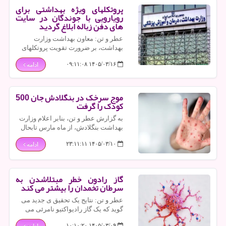
پروتکلهای ویژه بهداشتی برای
رویارویی با جوندگان در سایت
های دفن زباله ابلاغ گردید
عطر و تن: معاون بهداشت وزارت
بهداشت، بر ضرورت تقویت پروتکلهای
بهداشتی و نظارت دقیق بر ایمنی سایت
۱۴۰۵/۰۳/۱۶ ۰۹:۱۱:۰۸
ادامه
های دفن پسماند بمنظور رویارویی با
تهدیدات ناشی از «هانتاویروس» تاکید
کرد.
موج سرخک در بنگلادش جان 500
کودک را گرفت
به گزارش عطر و تن، بنابر اعلام وزارت
بهداشت بنگلادش، از ماه مارس تابحال
بیشتر از ۵۰۰ کودک مشکوک یا دچار
۱۴۰۵/۰۳/۱۰ ۲۳:۱۱:۱۱
ادامه
سرخک در این کشور جان خویش را از
دست داده اند.
گاز رادون خطر مبتلاشدن به
سرطان تخمدان را بیشتر می کند
عطر و تن: نتایج یک تحقیق ی جدید می
گوید که یک گاز رادیواکتیو نامرئی می
تواند خطر مبتلاشدن به سرطان تخمدان
۱۴۰۵/۰۳/۰۹ ۱۰:۱۰:۲۰
ادامه