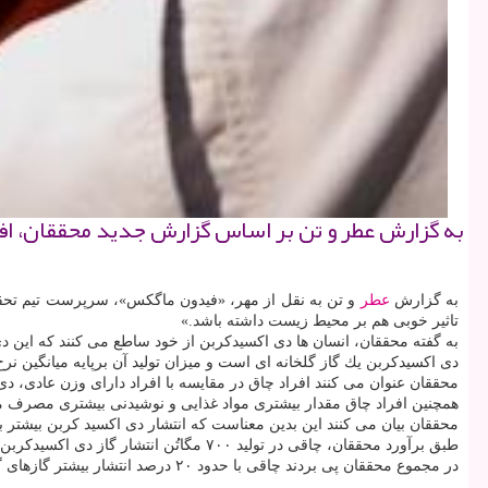
به گزارش عطر و تن بر اساس گزارش جدید محققان، افز
به گزارش
عطر
و تن به نقل از مهر، «فیدون ماگكس»، سرپرست تیم تحقیق
تاثیر خوبی هم بر محیط زیست داشته باشد.»
به گفته محققان، انسان ها دی اكسیدكربن از خود ساطع می كنند كه این دی
دی اكسیدكربن یك گاز گلخانه ای است و میزان تولید آن برپایه میانگین نرخ
محققان عنوان می كنند افراد چاق در مقایسه با افراد دارای وزن عادی، دی
همچنین افراد چاق مقدار بیشتری مواد غذایی و نوشیدنی بیشتری مصرف م
محققان بیان می كنند این بدین معناست كه انتشار دی اكسید كربن بیشتر ب
طبق برآورد محققان، چاقی در تولید ۷۰۰ مگاتُن انتشار گاز دی اكسیدكربن بیشتر در سال در جهان نقش دارد كه حدود ۱.۶ درصد از كل انتشار گاز دی اكسیدكربن ناشی از انسان را دربرمی گیرد.
در مجموع محققان پی بردند چاقی با حدود ۲۰ درصد انتشار بیشتر گازهای گلخانه ای (دی اكسیدكربن، متان و اكسیدنیتروژن) مرتبط می باشد.