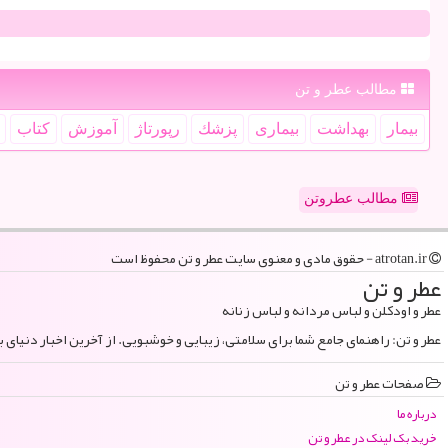
مطالب عطر و تن
بیمار
بهداشت
بیماری
پزشك
رپورتاژ
آموزش
كتاب
مطالب عطروتن
atrotan.ir - حقوق مادی و معنوی سایت عطر و تن محفوظ است
عطر و تن
عطر و اودکلن و لباس مردانه و لباس زنانه
عطر و تن: راهنمای جامع شما برای سلامتی، زیبایی و خوشبویی. از آخرین اخبار دنیای 
صفحات عطر و تن
درباره ما
خرید بک لینک در عطر و تن