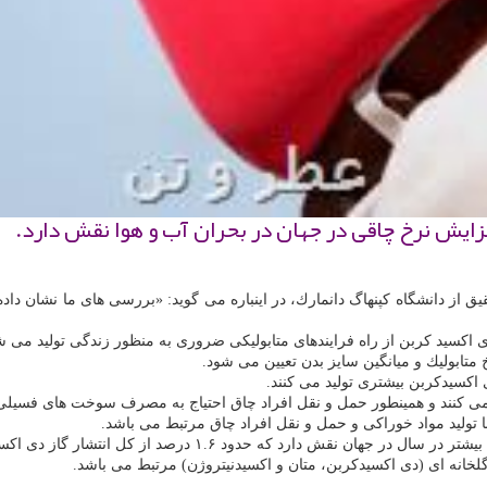
ایش نرخ چاقی در جهان در بحران آب و هوا نقش دارد.
 از دانشگاه كپنهاگ دانمارك، در اینباره می گوید: «بررسی های ما نشان دا
 اكسید كربن از راه فرایندهای متابولیكی ضروری به منظور زندگی تولید می ش
 متابولیك و میانگین سایز بدن تعیین می شود.
 اكسیدكربن بیشتری تولید می كنند.
ی كنند و همینطور حمل و نقل افراد چاق احتیاج به مصرف سوخت های فسیلی 
ا تولید مواد خوراكی و حمل و نقل افراد چاق مرتبط می باشد.