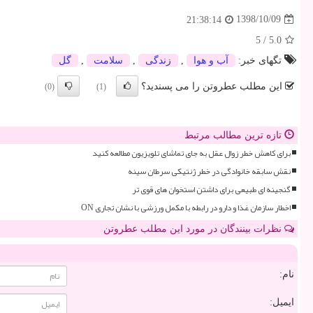
1398/10/09
21:38:14
5
/
5.0
تگهای خبر:
آب و هوا
,
زندگی
,
سلامت
,
گل
این مطلب عطروتن را می پسندید؟
(0)
(1)
تازه ترین مطالب مرتبط
برای کاهش خطر زوال عقل به جای تماشای تلویزیون مطالعه کنید
نقش سابقه خانوادگی در خطر ژنتیکی سرطان سینه
گنجینه ای طبیعی برای داشتن استخوان های قوی تر
اخطار سازمان غذا و دارو در رابطه با مکمل ورزشی با نشان تجاری ON
نظرات بینندگان در مورد این مطلب عطروتن
نام:
ایمیل: