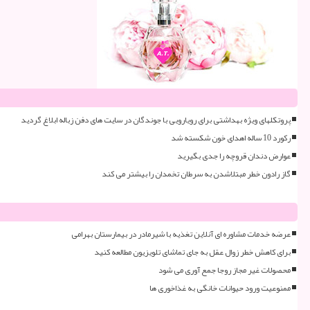
پروتکلهای ویژه بهداشتی برای رویارویی با جوندگان در سایت های دفن زباله ابلاغ گردید
رکورد 10 ساله اهدای خون شکسته شد
عوارض دندان قروچه را جدی بگیرید
گاز رادون خطر مبتلاشدن به سرطان تخمدان را بیشتر می کند
عرضه خدمات مشاوره ای آنلاین تغذیه با شیرمادر در بیمارستان بهرامی
برای کاهش خطر زوال عقل به جای تماشای تلویزیون مطالعه کنید
محصولات غیر مجاز روجا جمع آوری می شود
ممنوعیت ورود حیوانات خانگی به غذاخوری ها