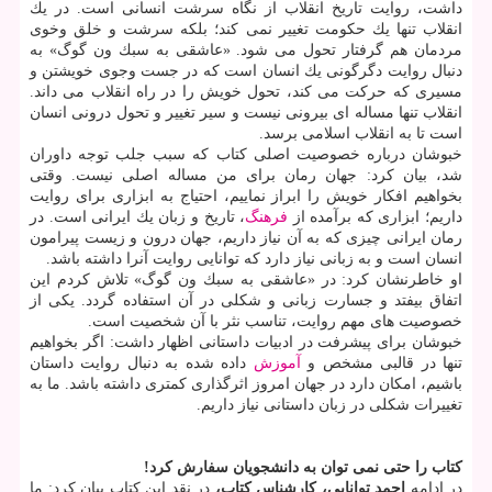
داشت، روایت تاریخ انقلاب از نگاه سرشت انسانی است. در یك
انقلاب تنها یك حكومت تغییر نمی كند؛ بلكه سرشت و خلق وخوی
مردمان هم گرفتار تحول می شود. «عاشقی به سبك ون گوگ» به
دنبال روایت دگرگونی یك انسان است كه در جست وجوی خویشتن و
مسیری كه حركت می كند، تحول خویش را در راه انقلاب می داند.
انقلاب تنها مساله ای بیرونی نیست و سیر تغییر و تحول درونی انسان
است تا به انقلاب اسلامی برسد.
خبوشان درباره خصوصیت اصلی كتاب كه سبب جلب توجه داوران
شد، بیان كرد: جهان رمان برای من مساله اصلی نیست. وقتی
بخواهیم افكار خویش را ابراز نماییم، احتیاج به ابزاری برای روایت
داریم؛ ابزاری كه برآمده از
فرهنگ
، تاریخ و زبان یك ایرانی است. در
رمان ایرانی چیزی كه به آن نیاز داریم، جهان درون و زیست پیرامون
انسان است و به زبانی نیاز دارد كه توانایی روایت آنرا داشته باشد.
او خاطرنشان كرد: در «عاشقی به سبك ون گوگ» تلاش كردم این
اتفاق بیفتد و جسارت زبانی و شكلی در آن استفاده گردد. یكی از
خصوصیت های مهم روایت، تناسب نثر با آن شخصیت است.
خبوشان برای پیشرفت در ادبیات داستانی اظهار داشت: اگر بخواهیم
تنها در قالبی مشخص و
آموزش
داده شده به دنبال روایت داستان
باشیم، امكان دارد در جهان امروز اثرگذاری كمتری داشته باشد. ما به
تغییرات شكلی در زبان داستانی نیاز داریم.
كتاب را حتی نمی توان به دانشجویان سفارش كرد!
در ادامه
احمد توانایی، كارشناس كتاب،
در نقد این كتاب بیان كرد: ما