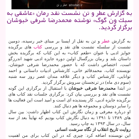
به گزارش عطر و تن نشست نقد رمان «عاشقی به
سبك ون گوگ» نوشته محمدرضا شرفی خبوشان
برگزار گردید.
به گزارش
عطر
و تن به نقل از ایسنا بر مبنای خبر رسیده، دومین
نشست از سلسله نشست های نقد و بررسی
كتاب
های برگزیده
جوایز ادبی با عنوان «طعم كتاب» به این كتاب كه برگزیده بخش
داستان بلند و رمان بزرگسال اولین دوره جایزه ادبی شهید اندرزگو
است، اختصاص داشت كه با حضور محمدرضا شرفی خبوشان،
نویسنده كتاب، محمدقائم خانی، كارشناس ادبیات داستانی و احمد
توانایی، كارشناس كتاب و دیگر علاقه مندان عصر روز سه شنبه
(سوم دی ماه) در ترنجستان سروش برگزار گردید.
در ابتدا
محمدرضا شرفی خبوشان
با استقبال از برگزاری این گونه
نشست های نقد و بررسی بیان كرد: برگزاری جلسات نقد كتاب های
برگزیده جایزه ادبی، كار پسندیده ای است و امید است این فعالیت ها
را سایر دوستان و مجموعه ها هم دنبال كنند.
او درباره معرفی و زمان نگارش این كتاب اظهار داشت: بین سال
های ۱۳۸۹ تا ۱۳۹۱ به دنبال نگارش كتاب بودیم كه نهایتاً بعد از سه
سال، در سال ۱۳۹۳ به چاپ رسید.
روایت تاریخ انقلاب از نگاه سرشت انسانی
این نویسنده اضافه كرد: چیزی كه در این كتاب برای من اهمیت