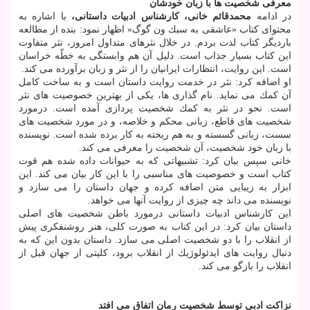
معرفی شخصیت ها با زبان خودشان
در ادامه
محمدقائم خانی، كارشناس ادبیات داستانی،
با اشاره به
محتوای كتاب «عاشقی به سبك ون گوگ» اظهار نمود: بنده از مطالعه
باردیگر كتاب لذت بردم. در خلال نثرهای متداول امروز، نثر متفاوت
این كتاب بسیار جذاب است. دلیل آن هم وابستگی به خطّه خراسان
است. این روایت، انتظارات ایرانیان را از نثر و زبان برآورده می كند.
او اضافه كرد: نثر در خدمت روایت داستان است و به ساخت كامل
آن كمك می نماید. نام گذاری ها، یكی از بهترین خصوصیت های نثر
است. نحو در نثر به كمك شخصیت پردازی آمده است. درمورد
شخصیت های قاطع، زبانی محكم و خلاصه، و در مورد شخصیت های
سست، زبانی گسسته و به هم ریخته به كار برده شده است. نویسنده
با زبان خود شخصیت، آن شخصیت را معرفی می كند.
خانی سپس بیان كرد: تشبیهاتی كه به حیوانات داده شده هم قوت
كتاب است و خصوصیت های مناسبی را با این كار بیان می كند. این
ابزار به زیبایی متن اضافه كرده و جهان داستان را می سازد و
نویسنده می داند چه چیزی از روایت آنها می خواهد.
این كارشناس ادبیات داستانی درمورد باطن شخصیت های اصلی
داستان بیان كرد: در این كتاب به صورت كلی، هنر روشنفكری پیش
از انقلاب را با دو شخصیت اصلی می سازد. داستان بدون این كه به
دنبال روایت های ایدئولوژیك از انقلاب برود، كلیتی از جهان قبل از
انقلاب را بازگو می كند.
نزاكت ادبی توسط شخصیت رمان اتفاق می افتد