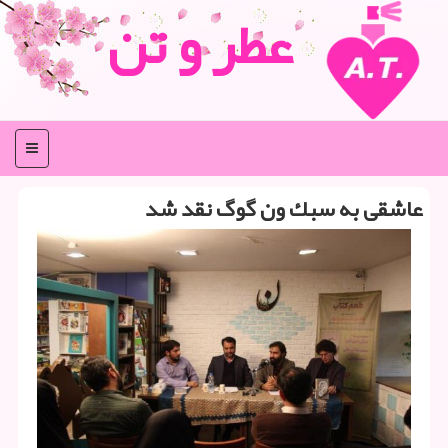
عطر و تن
منو
عاشقی به سبك ون گوگ نقد شد