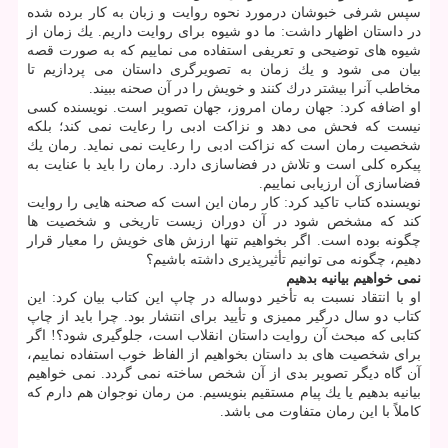
سپس شرفی خبوشان درمورد نحوه روایت و زبان به كار برده شده
در داستان اظهار داشت: ما دو شیوه برای روایت داریم. یك زمان از
شیوه های توضیحی و تعریفی استفاده می نماییم كه به صورت قصه
بیان می شود و یك زمان به تصویرگری داستان می پردازیم تا
مخاطب آنرا بیشتر درك كنند و خویش را در آن صحنه ببیند.
او اضافه كرد: جهان رمان امروز، جهان تصویر است. نویسنده كسی
نیست كه فحش می دهد و نزاكت ادبی را رعایت نمی كند؛ بلكه
شخصیت رمان است كه نزاكت ادبی را رعایت نمی نماید. رمان یك
پیكره كلی است و تلاش در فضاسازی دارد. رمان را باید با عنایت به
فضاسازی آن ارزیابی نماییم.
نویسنده كتاب تاكید كرد: كار رمان این است كه صحنه هایی را روایت
كند كه مشخص شود در آن دوران زیست تاریخی و شخصیت ها
چگونه بوده است. اگر بخواهیم تنها ارزش های خویش را معیار قرار
دهیم، چگونه می توانیم تأثیرپذیری داشته باشیم؟
نمی خواهیم بیانیه بدهیم
او با انتقاد نسبت به تأخیر دوساله در چاپ این كتاب بیان كرد: این
كتاب دو سال درگیر ممیزی و تأیید برای انتشار بود. چرا باید از چاپ
كتابی كه مبحث آن روایت داستان انقلاب است، جلوگیری شود؟! اگر
برای شخصیت های بد داستان بخواهیم از الفاظ خوب استفاده نماییم،
آن گاه دیگر تصویر بدی از آن شخص ساخته نمی گردد. نمی خواهیم
بیانیه بدهیم یا یك پیام مستقیم بنویسیم. من رمان نوجوان هم دارم كه
كاملاً با این رمان متفاوت می باشد.