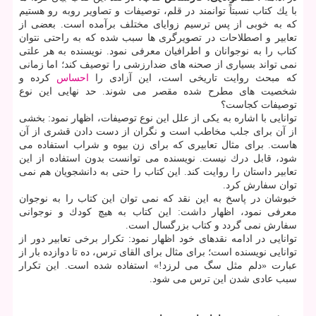
با یك كتاب نسبتاً توانمند در قلم، توصیفات و تصاویر روبه رو هستیم
كه به خوبی از پس ترسیم زوایای مختلف برآمده است. بعضی از
تعابیر و اصطلاحات در تصویرگری ها سبب شده كه به راحتی نتوان
كتاب را به نوجوانان و اطرافیان معرفی نمود. نویسنده به هر علتی
نمی تواند بسیاری از صحنه های ضدارزشی را توصیف كند؛ اما زمانی
كه مبحث روایت تاریخی است، این آزادی را
احساس
كرده و
شخصیت های مطرح شده مقصر می شوند. حد نهایی این نوع
توصیفات كجاست؟
توانایی با اشاره به یكی از علل این نوع توصیفات، اظهار نمود: بخشی
از آن برای جلب مخاطب است و نگران از دست دادن قشری از آن
هاست. برای مثال تعابیری كه برای زن بیوه و شراب استفاده می
شود، قابل درك نیست. نویسنده می توانست بدون استفاده از این
تعابیر داستان را روایت كند. این كتاب را حتی به دانشجویان هم نمی
توان سفارش كرد.
خبوشان در پاسخ به این نقد كه نمی توان این كتاب را به نوجوان
معرفی نمود، اظهار داشت: این كتاب به هیچ كودك و نوجوانی
سفارش نمی گردد و كتاب بزرگسال است.
توانایی در ادامه نقدهای خود اظهار نمود: تكرار برخی تعابیر دور از
توانایی نویسنده است؛ برای مثال برای القای ترس، ده تا دوازده بار از
عبارت «دلم مثل سگ می لرزد!» استفاده شده است. این تكرار
سبب عادی شدن این ترس می شود.