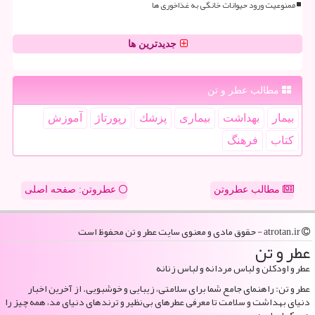
ممنوعیت ورود حیوانات خانگی به غذاخوری ها
جدیدترین ها
مطالب عطر و تن
بیمار
بهداشت
بیماری
پزشك
رپورتاژ
آموزش
كتاب
فرهنگ
مطالب عطروتن
عطروتن: صفحه اصلی
atrotan.ir - حقوق مادی و معنوی سایت عطر و تن محفوظ است
عطر و تن
عطر و اودکلن و لباس مردانه و لباس زنانه
عطر و تن: راهنمای جامع شما برای سلامتی، زیبایی و خوشبویی. از آخرین اخبار
دنیای بهداشت و سلامت تا معرفی عطرهای بی‌نظیر و ترندهای دنیای مد، همه چیز را