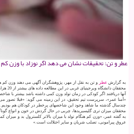
عطر و تن: تحقیقات نشان می دهد اگر نوزاد با وزن 
به گزارش
عطر
و تن به نقل از مهر، پژوهشگران آگهی می دهند وزن كم ه
محققان دانشگاه ویرجینیای غربی در این مطالعه داده های بیشتر از 20 هزار دانش آموز مقطع پنجم را بررسی كردند. این كودكان بین سال های 1994 تا 2010 متولد شده بودند.
آنها دریافتند اگر كودكی در زمان تولد وزن كمی داشته باشد بیشتر با ش
«آمنا عمر»، سرپرست تیم تحقیق، در این زمینه می گوید: «قبلا تصور 
چندسال گذشته ما شاهد وجود این شاخصهای پرخطر در كودكان هم بودیم.»
محققان میزان تری گلیسیریدها، چربی در حال گردش در خون و انواع گوناگو
به گفته عمر، «وزن كم هنگام تولد با میزان بالاتر كلسترول بد و میزان
عروق پیرامونی، تصلب شریان و سایر اختلالت است.»