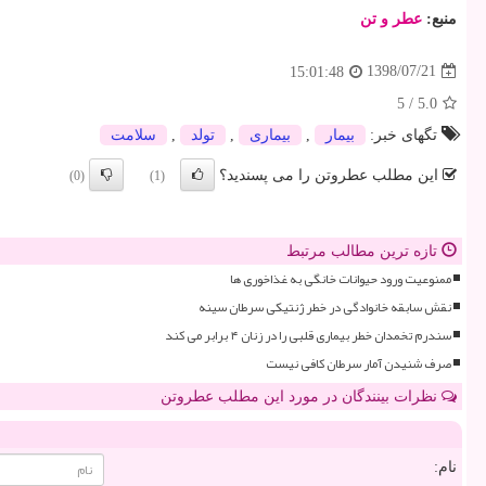
منبع:
عطر و تن
1398/07/21
15:01:48
5
/
5.0
تگهای خبر:
بیمار
,
بیماری
,
تولد
,
سلامت
این مطلب عطروتن را می پسندید؟
(0)
(1)
تازه ترین مطالب مرتبط
ممنوعیت ورود حیوانات خانگی به غذاخوری ها
نقش سابقه خانوادگی در خطر ژنتیکی سرطان سینه
سندرم تخمدان خطر بیماری قلبی را در زنان ۴ برابر می کند
صرف شنیدن آمار سرطان کافی نیست
نظرات بینندگان در مورد این مطلب عطروتن
نام: