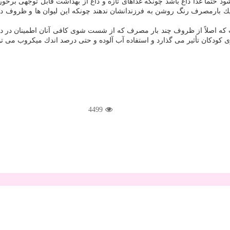
 حتما غذا داغ باشد چونكه غذاهای تازه و داغ از بهداشت قابل توجهی برخوردا
ی یك بارمصرف رنگ روشن به فرزندانشان ندهند چونكه این لیوان ها و ظروف در ت
كه اصلاً از ظروف چند بار مصرف كه از شست شوی كافی آنان اطمینان در دست
ان تأثیر می گذارد و استفاده آب آلوده و حتی درصد اندك میكروب می تواند آنه
4499