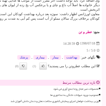
وی اضافه كرد: باید توجه داشت اگر مقرر است از موكب ها غذایی تهیه شود
دیگر خانواده ها اصلاً آب داغ و چای و یا برعكس آب یخ زده از لیوان ها
اثربخش است.
معاون اورژانس اظهار داشت: سوژه بعد درباره بهداشت كودكان این است 
كودكان برخلاف بزرگ سالان مملو از آب است پس كم آبی به شدت بر روی كودك
منبع:
عطر و تن
1398/07/18
14:28:59
5
/
5.0
تگهای خبر:
بهداشت
,
بیمار
,
بیماری
,
پزشك
این مطلب عطروتن را می پسندید؟
(0)
(1)
تازه ترین مطالب مرتبط
محصولات غیر مجاز روجا جمع آوری می شود
ممنوعیت ورود حیوانات خانگی به غذاخوری ها
وزیر بهداشت خواهان اجرای پیمایش کشوری سلامت دهان و دندان دانش آموزان شد