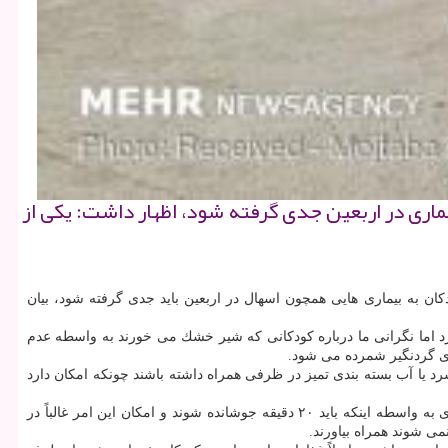
اری در اربعین جدی گرفته شود، اظهار داشت: یكی از
ان به بیماری هایی همچون اسهال در اربعین باید جدی گرفته شود، بیان
كرد اما نگرانی ما درباره كودكانی كه شیر خشك می خورند به واسطه عدم
ندی گردنگیر شمرده می شود.
ا آب بسته بندی تمیز در ظرفی همراه داشته باشند چونكه امكان دارد
نوری بابیان اینكه نگرانی ها و دغدغه برای كودكان بالای سن شیرخوارگی است، تاكید داشت: خانواده ها حتما باید توجه داشته باشند كه غذاهای كنسروی به واسطه اینكه باید ۲۰ دقیقه جوشانده شوند و امكان این امر غالباً در
ی شوند همراه بیاورند.