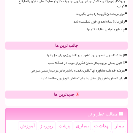
پروتکلهای ویژه بهداشتی برای رویارویی با جوندگان در سایت های دفن زباله ابلاغ
گردید
عوارض دندان قروچه را جدی بگیرید
رکورد 10 ساله اهدای خون شکسته شد
چه طور با چاقی مقابله کنیم؟
جالب ترین ها
لزوم شناسایی مسایل روز کشور و برنامه ریزی برای حل آنها
3 دلیل پنهان برای بیدار شدن مکرر از خواب در هنگام شب
عرضه خدمات مشاوره ای آنلاین تغذیه با شیرمادر در بیمارستان بهرامی
برای کاهش خطر زوال عقل به جای تماشای تلویزیون مطالعه کنید
جدیدترین ها
مطالب عطر و تن
بیمار
بهداشت
بیماری
پزشك
رپورتاژ
آموزش