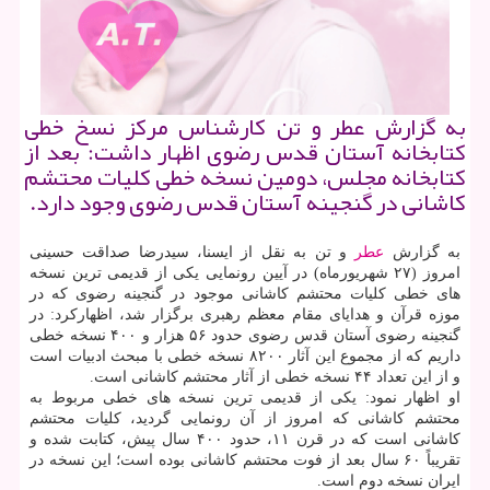
به گزارش عطر و تن كارشناس مركز نسخ خطی
كتابخانه آستان قدس رضوی اظهار داشت: بعد از
كتابخانه مجلس، دومین نسخه خطی كلیات محتشم
كاشانی در گنجینه آستان قدس رضوی وجود دارد.
به گزارش
عطر
و تن به نقل از ایسنا، سیدرضا صداقت حسینی
امروز (۲۷ شهریورماه) در آیین رونمایی یكی از قدیمی ترین نسخه
های خطی كلیات محتشم كاشانی موجود در گنجینه رضوی كه در
موزه قرآن و هدایای مقام معظم رهبری برگزار شد، اظهاركرد: در
گنجینه رضوی آستان قدس رضوی حدود ۵۶ هزار و ۴۰۰ نسخه خطی
داریم كه از مجموع این آثار ۸۲۰۰ نسخه خطی با مبحث ادبیات است
و از این تعداد ۴۴ نسخه خطی از آثار محتشم كاشانی است.
او اظهار نمود: یكی از قدیمی ترین نسخه های خطی مربوط به
محتشم كاشانی كه امروز از آن رونمایی گردید، كلیات محتشم
كاشانی است كه در قرن ۱۱، حدود ۴۰۰ سال پیش، كتابت شده و
تقریباً ۶۰ سال بعد از فوت محتشم كاشانی بوده است؛ این نسخه در
ایران نسخه دوم است.