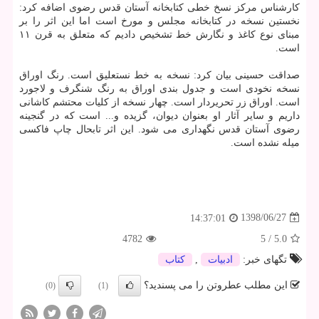
كارشناس مركز نسخ خطی كتابخانه آستان قدس رضوی اضافه كرد:
نخستین نسخه در كتابخانه مجلس و مورخ است اما این اثر را بر
مبنای نوع كاغذ و نگارش خط تشخیص دادیم كه متعلق به قرن ۱۱
است.
صداقت حسینی بیان كرد: نسخه به خط نستعلیق است. رنگ اوراق
نسخه نخودی است و جدول بندی اوراق به رنگ شنگرف و لاجورد
است. اوراق زر تحریردار است. چهار نسخه از كلیات محتشم كاشانی
داریم و سایر آثار او بعنوان دیوان، گزیده و... است كه در گنجینه
رضوی آستان قدس نگهداری می شود. این اثر تابحال چاپ فاكسی
میله نشده است.
1398/06/27
14:37:01
4782
5
/
5.0
تگهای خبر:
ادبیات
,
كتاب
این مطلب عطروتن را می پسندید؟
(0)
(1)