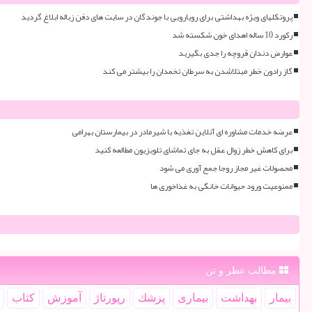
پروتکلهای ویژه بهداشتی برای رویارویی با جوندگان در سایت های دفن زباله ابلاغ گردید
رکورد 10 ساله اهدای خون شکسته شد
عوارض دندان قروچه را جدی بگیرید
گاز رادون خطر مبتلاشدن به سرطان تخمدان را بیشتر می کند
عرضه خدمات مشاوره ای آنلاین تغذیه با شیرمادر در بیمارستان بهرامی
برای کاهش خطر زوال عقل به جای تماشای تلویزیون مطالعه کنید
محصولات غیر مجاز روجا جمع آوری می شود
ممنوعیت ورود حیوانات خانگی به غذاخوری ها
مطالب عطر و تن
بیمار
بهداشت
بیماری
پزشك
رپورتاژ
آموزش
كتاب