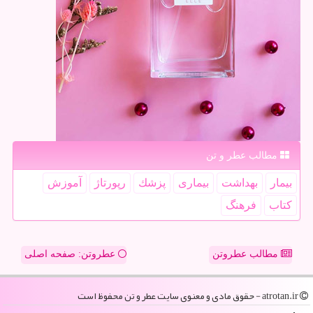
مطالب عطر و تن
بیمار
بهداشت
بیماری
پزشك
رپورتاژ
آموزش
كتاب
فرهنگ
مطالب عطروتن
عطروتن: صفحه اصلی
atrotan.ir - حقوق مادی و معنوی سایت عطر و تن محفوظ است