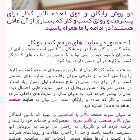
دو روش رایگان و فوق العاده تاثیر گذار برای
پیشرفت و رونق كسب و كار كه بسیاری از آن غافل
هستند! در ادامه با ما همراه باشید.
1 - حضور در سایت های مرجع کسب و کار
اینکه کسب و کار شما در چه شکل و قالبی است بخش زیادی از
مشتریان بالقوه خود را می توانید با حضور در سایت های که دیگر
کسب و کارها در آن حضور دارند، پیدا کنید.
به علت اینکه اکثر کاربران از طریق موتورهای جستجو کسب و کارها
را پیدا می کنند و از طرفی میزان رقابت بین سایت های مستقل
کسب و کار برای دیده شدن در نتایج صفحات اول، بسیار زیاد است،
در بعضی شرایط داشتن پروفایل در چنین سایت هایی احتمال دیده
شدن را بیشتر خواهد کرد. به عنوان مثال از سایت های داخلی مرجع
کسب و کار که ساده و رایگان است می توان به
سایت
صنعت
(
www.sanat.ir
) اشاره کرد.
به عنوان نمونه صفحه
بالابر
یا
آسانسور
را ببینید که تامین کنندگان
انواع
بالابر صنعتی
و
بالابر نفری
محصولات و خدمات خود را ثبت و
عرضه کرده اند و کاربران به راحتی می توانند به پروفایل آنها
دسترسی داشته باشند و حتی از اخبار، مقالات و رویدادهای شرکت
ها و کسب و کارها مطلع شوند. انتخاب عنوان مناسب، فعالیت