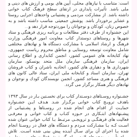
است: متناسب با نیازهای محلی، آیین های بومی و ارزش های دینی و
ملی باشد. تأثیرات پایداری در ارتقای سطح فرهنگ كتاب خوانی
داشته باشد. از مشاركت مردمی و پشتیبانی واحدهای اجرایی روستا
و عشایر برخوردار باشد. پوشش جمعیتی مناسب داشته باشد و به
خصوص زنان، كودكان و نوجوانان را موردتوجه قرار دهد و...
این جشنواره از طرف دفتر مطالعات و برنامه ریزی فرهنگی و ستاد
شهرها و روستاهای دوستدار كتاب معاونت امور فرهنگی وزارت
فرهنگ و ارشاد اسلامی با مشاركت دستگاه ها و نهادهای مختلفی
شامل معاونت توسعه روستایی و مناطق محروم ریاست جمهوری،
نهاد كتابخانه های عمومی كشور، انجمن كتابداری و اطلاع رسانی
ایران، سازمان فرهنگی سازمان ملل متحد یونسكو، سازمان
شهرداری ها و دهیاری های كشور، اتحادیه ناشران و كتاب فروشان
تهران، سازمان اسناد و كتابخانه ملی ایران، ستاد عالی كانون های
فرهنگی و هنری مساجد كشور، انجمن نویسندگان كودك و نوجوان و
نهادهای دیگر همكار برگزار می گردد.
جشـنواره روسـتاهای دوسـتدار كتاب برای نخسـتین بـار در سال ۱۳۹۳
باهدف ترویـج كتاب خوانی برگـزار شـد. هـدف ایـن جشـنواره
حمایـت از اقدام های انجام شده در روسـتاها و پشـتیبانی از
پیشـنهادهای ابتـكاری در حـوزه كتـاب و كتاب خوانی و معرفـی
فعالیت های فرهنگـی و ترویجـی مرتبـط بـا كتاب خوانی عنوان شده
اسـت كـه بـا مشـاركت مـردم و دستگاه های فعال در روسـتا انجام
شده یـا اجرای آن برای سـال آینـده پیش بینی شده اسـت. تلاش
بـرای تأمیـن بودجه های لازم بـرای گسـترش فعالیت های مربـوط بـه