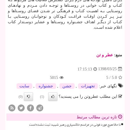
كتـاب و كتاب خوانی در روسـتاها و توجـه دادن مـردم و نهادهـای
روسـتایی بـه اهمیـت كتـاب و فرهنگی تر شـدن فضـای روسـتاها و
نیـز پـر كـردن اوقـات فراغـت كـودكان و نوجوانـان روسـتایی بـا
كتـاب از دیگـر اهداف جشـنواره روسـتاها و عشایر دوسـتدار كتاب
اعلام شده اسـت.
منبع:
عطر و تن
1398/03/25
17:15:13
5015
5
/
5.0
تگهای خبر:
تجهیزات
,
جشن
,
جشنواره
,
سایت
این مطلب عطروتن را می پسندید؟
(0)
(1)
تازه ترین مطالب مرتبط
تا حالا هیچ مورد فوتی در مراسم خاکسپاری رهبر شهید ثبت نشده است