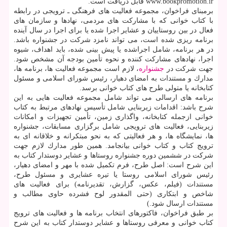
www.bookpromotion.ir قابل دریافت است.
برمبنای فراخوان، مجموعه فعالیت های فرهنگی ـ ترویجی در رابطه
با كتاب خوانی كه با مشاركت های مردمی، نهادها و سازمان های
فعال در بین روستاییان و عشایر اجرا شده یا برای اجرا در سال آینده
برنامه ریزی شده است، می تواند نامزد شركت در جشنواره باشد.
در هر برنامه، شامل اجراشده یا پیش بینی شده، باید اهداف، شیوه
اجرا، نهادهای مشاركت كننده و نحوه تأمین بودجه آن مشخص شود.
جهت شركت در
جشنواره
، لازم است مجموعه فعالیت ها، برنامه ها،
مدارك و مستندات به امضای دهیار، رئیس شورای اسلامی و مسئول
كتابخانه یا متولی طرح های كتاب خوانی برسد.
برنامه های ارسالی می تواند شامل مجموعه فعالیت هایی به این
شرح باشد: اقدامات زیربنایی شامل تأسیس نهادهای مرتبط به كتاب
خوانی ازجمله كتابخانه، واگذاری زمین، تأمین تجهیزات و امكانات
زیربنایی، فعالیت های ترویجی شامل برگزاری مسابقات، جشنواره
ها، نمایشگاه ها، و هر فعالیتی كه به نحو مبتكرانه و خلاقانه ای به
ترویج كتاب و كتاب خوانی بیانجامد. همین طور مدارك لازم جهت
شركت در ششمین دوره جشنواره روستاها و عشایر دوستدار كتاب به
این شرح است: اصل طرح، فرم تكمیل شده با مهر و امضای دهیار،
رئیس شورای اسلامی روستا یا تیره عشایری و مسئول طرح،
مستندات (فیلم، عكس، گزارش، تقدیرنامه) برای فعالیت های
شاخص و ابتكاری (حتی المقدور لوح فشرده حاوی مطالب و
مستندات ارسال شود.)
بر طبق فراخوان، فاكتورهای انتخاب برنامه ها و فعالیت های ترویج
كتاب خوانی و معرفی روستاها و عشایر دوستدار كتاب به این شرح