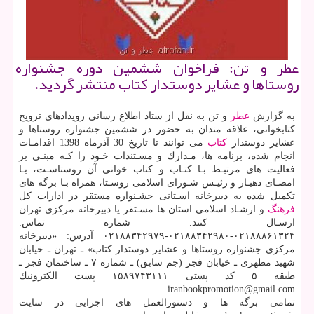
عطر و تن: فراخوان ششمین دوره جشنواره
روستاها و عشایر دوستدار كتاب منتشر گردید.
به گزارش
عطر
و تن به نقل از ستاد اطلاع رسانی رویدادهای ترویح
كتابخوانی، علاقه مندان به حضور در ششمین جشنواره روستاها و
عشایر دوستدار
كتاب
می توانند تا تاریخ 30 آذرماه 1398 اقدامـات
انجام شده، برنامه ها، مـدارك و مسـتندات خـود را كـه مبنـی بر
فعالیت های مرتبـط بـا كتـاب و كتاب خوانی آن روستاسـت، بـا
امضـای دهیـار و رئیـس شـورای اسلامی روسـتا، همراه بـا برگه های
تكمیل شده به دبیرخانه اسـتانی جشـنواره مستقر در ادارات كل
فرهنگ
و ارشـاد اسلامی استان ها مسـتقر یا دبیرخانه مركزی تهران
ارسـال كنند. شماره تماس:
۰۲۱۸۸۸۶۱۳۲۴-۰۲۱۸۸۳۴۲۹۸۰-۰۲۱۸۸۳۴۲۹۷۹ آدرس: «دبیرخانه
مركزی جشنواره روستاها و عشایر دوستدار كتاب» ـ تهران ـ خیابان
شهید مطهری ـ خیابان فجر (جم سابق) ـ شماره ۷ ـ ساختمان فجر ـ
طبقه ۵ كد پستی ۱۵۸۹۷۴۳۱۱۱ پست الكترونیك
iranbookpromotion@gmail.com
تمامی برگه ها و دستورالعمل های اجرایی در سایت