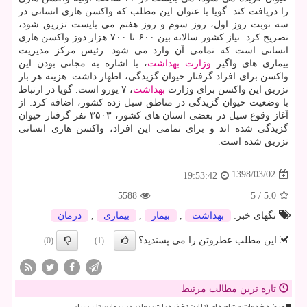
را دریافت كند. گویا با عنوان این مطلب كه واكسن هاری انسانی در
سه نوبت روز اول، روز سوم و روز هفتم می بایست تزریق شود،
تصریح كرد: نیاز كشور سالانه بین ۶۰۰ تا ۷۰۰ هزار دوز واكسن هاری
انسانی است كه تمامی آن وارد می شود. رئیس مركز مدیریت
بیماری های واگیر
وزارت بهداشت
، با اشاره به مجانی بودن این
واكسن برای افراد گرفتار حیوان گزیدگی، اظهار داشت: هزینه هر بار
تزریق این واكسن برای وزارت
بهداشت
، ۷ یورو است. گویا در ارتباط
با وضعیت حیوان گزیدگی در مناطق سیل زده كشور، اضافه كرد: از
آغاز وقوع سیل در بعضی استان های كشور، ۳۵۰۳ نفر گرفتار حیوان
گزیدگی شده اند و برای تمامی این افراد، واكسن هاری انسانی
تزریق شده است.
1398/03/02
19:53:42
5588
5
/
5.0
تگهای خبر:
بهداشت
,
بیمار
,
بیماری
,
درمان
این مطلب عطروتن را می پسندید؟
(0)
(1)
تازه ترین مطالب مرتبط
عرضه خدمات مشاوره ای آنلاین تغذیه با شیرمادر در بیمارستان بهرامی