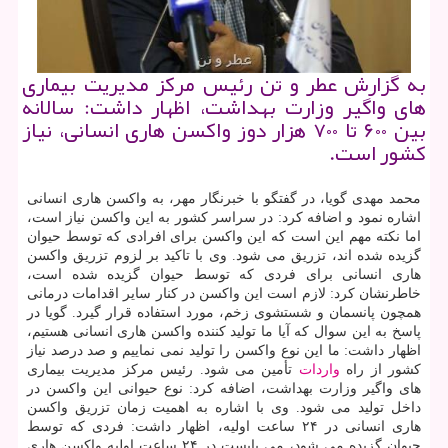
به گزارش عطر و تن رئیس مركز مدیریت بیماری
های واگیر وزارت بهداشت، اظهار داشت: سالانه
بین ۶۰۰ تا ۷۰۰ هزار دوز واكسن هاری انسانی، نیاز
كشور است.
محمد مهدی گویا، در گفتگو با خبرنگار مهر، به واكسن هاری انسانی
اشاره نمود و اضافه كرد: در سراسر كشور به این واكسن نیاز است،
اما نكته مهم این است كه این واكسن برای افرادی كه توسط حیوان
گزیده شده اند، تزریق می شود. وی با تاكید بر لزوم تزریق واكسن
هاری انسانی برای فردی كه توسط حیوان گزیده شده است،
خاطرنشان كرد: لازم است این واكسن در كنار سایر اقدامات درمانی
همچون پانسمان و شستشوی زخم، مورد استفاده قرار گیرد. گویا در
پاسخ به این سوال كه آیا ما تولید كننده واكسن هاری انسانی هستیم،
اظهار داشت: ما این نوع واكسن را تولید نمی نماییم و صد درصد نیاز
كشور از راه
واردات
تأمین می شود. رئیس مركز مدیریت بیماری
های واگیر وزارت بهداشت، اضافه كرد: نوع حیوانی این واكسن در
داخل تولید می شود. وی با اشاره به اهمیت زمان تزریق واكسن
هاری انسانی در ۲۴ ساعت اولیه، اظهار داشت: فردی كه توسط
حیوان گزیده می شود، می بایست در ۲۴ ساعت اولیه واكسن هاری