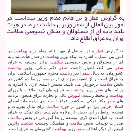
به گزارش عطر و تن قائم مقام وزیر بهداشت در
امور بین الملل از سفر وزیر بهداشت در صدر هیأت
بلند پایه ای از مسئولان و بخش خصوصی سلامت
ایران به عراق اطلاع داد.
به گزارش
عطر
و تن به نقل از مهر، قائم مقام وزیر
بهداشت
در
امور بین الملل با اشاره به اینكه وزیر
بهداشت
در صدر هیأت بلند پایه
ای از مسئولان و بخش خصوصی
سلامت
ایران، دوشنبه به عراق
سفر
می كند، اظهار داشت:
سفر
دكتر نمكی، وزیر
بهداشت
كشورمان، به دنبال
سفر
اخیر ریاست محترم جمهوری اسلامی ایران
به عراق است و از اهمیت ویژه ای در توسعه روابط دو كشور در
بخش
سلامت
برخوردار می باشد. محسن اسدی لاری با اشاره به
برنامه های
سفر
وزیر
بهداشت
به عراق، بیان كرد: ملاقات با وزرای
بهداشت
و محیط زیست،
آموزش
عالی و تجارت عراق همچون برنامه
های
سفر
دكتر نمكی به كشور عراق است. وی ادامه داد: امضای
اسناد اجرایی بین دو كشور در حوزه
سلامت
برای تبادل تجربیات و
توسعه روابط در این بخش، از برنامه های
سفر
دكتر نمكی به عراق
است. به قول اسدی لاری، توسعه روابط آموزشی در بخش
سلامت
،
صادرات تولیدات بخش
سلامت
و هماهنگی وضعیت
سلامت
زائرین
اربعین از دیگر اهداف
سفر
وزیر
بهداشت
كشورمان به عراق است.