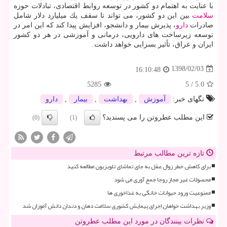
با عنایت به اهتمام دو كشور در توسعه روابط اقتصادی، تبادلات حوزه
سلامت
بین این دو كشور، می تواند تا سقف یك میلیارد دلار شامل
صادرات
دارو
، پذیرش بیمار و دانشجو، افزایش پیدا كند كه این امر در
توسعه زیرساخت های دارویی، درمانی و آموزشی در هر دو كشور
ایران و عراق، تأثیر بسزایی خواهد داشت.
1398/02/03
16:10:48
5285
5
/
5.0
تگهای خبر:
آموزش
,
بهداشت
,
بیمار
,
دارو
این مطلب عطروتن را می پسندید؟
(0)
(1)
تازه ترین مطالب مرتبط
برای کاهش خطر زوال عقل به جای تماشای تلویزیون مطالعه کنید
محصولات غیر مجاز روجا جمع آوری می شود
ممنوعیت ورود حیوانات خانگی به غذاخوری ها
وزیر بهداشت خواهان اجرای پیمایش کشوری سلامت دهان و دندان دانش آموزان شد
نظرات بینندگان در مورد این مطلب عطروتن