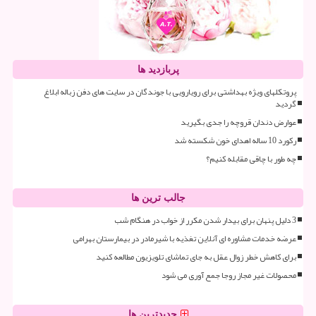
پربازدید ها
پروتکلهای ویژه بهداشتی برای رویارویی با جوندگان در سایت های دفن زباله ابلاغ
گردید
عوارض دندان قروچه را جدی بگیرید
رکورد 10 ساله اهدای خون شکسته شد
چه طور با چاقی مقابله کنیم؟
جالب ترین ها
3 دلیل پنهان برای بیدار شدن مکرر از خواب در هنگام شب
عرضه خدمات مشاوره ای آنلاین تغذیه با شیرمادر در بیمارستان بهرامی
برای کاهش خطر زوال عقل به جای تماشای تلویزیون مطالعه کنید
محصولات غیر مجاز روجا جمع آوری می شود
جدیدترین ها