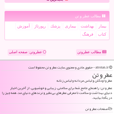
مطالب عطر و تن
بیمار
بهداشت
بیماری
پزشك
رپورتاژ
آموزش
كتاب
فرهنگ
مطالب عطروتن
عطروتن: صفحه اصلی
atrotan.ir - حقوق مادی و معنوی سایت عطر و تن محفوظ است
عطر و تن
عطر و اودکلن و لباس مردانه و لباس زنانه
عطر و تن: راهنمای جامع شما برای سلامتی، زیبایی و خوشبویی. از آخرین اخبار
دنیای بهداشت و سلامت تا معرفی عطرهای بی‌نظیر و ترندهای دنیای مد، همه چیز را
در یکجا بیابید.
صفحات عطر و تن