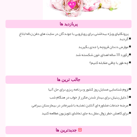
پربازدید ها
پروتکلهای ویژه بهداشتی برای رویارویی با جوندگان در سایت های دفن زباله ابلاغ
گردید
عوارض دندان قروچه را جدی بگیرید
رکورد 10 ساله اهدای خون شکسته شد
چه طور با چاقی مقابله کنیم؟
جالب ترین ها
لزوم شناسایی مسایل روز کشور و برنامه ریزی برای حل آنها
3 دلیل پنهان برای بیدار شدن مکرر از خواب در هنگام شب
عرضه خدمات مشاوره ای آنلاین تغذیه با شیرمادر در بیمارستان بهرامی
برای کاهش خطر زوال عقل به جای تماشای تلویزیون مطالعه کنید
جدیدترین ها