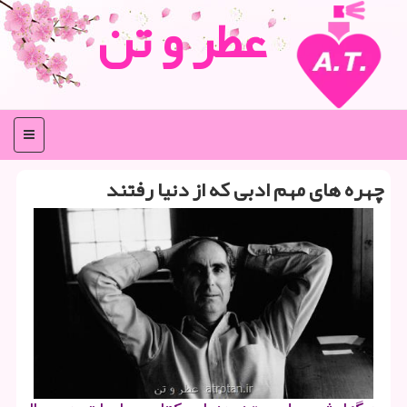
عطر و تن
منو
چهره های مهم ادبی كه از دنیا رفتند