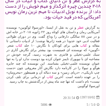
به گزارش عطر و تن دنیای كتاب و ابیات در سال
۲۰۱۸ چندین چهره اثرگذار و مهم خویش را از دست
داد؛ از برنده نوبل ادبیات تا مهم ترین رمان نویس
آمریكایی كه در قید حیات بود.
به گزارش
عطر
و تن به نقل از ایسنا، «اورسولا لوگوبین» نویسنده
آمریكایی رمان و داستان های كوتاه روز ۲۲ ژانویه ۲۰۱۸ در خانه اش
و در سن ۸۸ سالگی دارفانی را وداع گفت. وی در دوران طولانی
فعالیت ادبی خود حدودا در همه ژانرها نوشت؛ از ادبیات داستانی تا
مقاله و
كتاب
هایی برای كودكان تا نگارش ۱۰ جلد
كتاب
شعر.
«گوبین» كه نویسنده ای فمینیست بود بیشتر برای نگارش آثاری در
سبك علمی-تخیلی و فانتزی به شهرت رسید، گرچه خودش در
مصاحبه ای با نیویورك تایمز عنوان كرده بود دوست ندارد او را به تنها
عنوان نویسنده علمی-تخیلی بشناسند. این نویسنده كه چند جایزه
هوگو و نبیولا را در كارنامه دارد نگارش آثار معروفی چون «دست
چپ تاریكی»، «دریای زمین» و سه دنباله آن و همینطور «محرومان»
را بر عهده داشته است. آخرین
كتاب
او «زمانی برای تلف كردن
نیست» نام داشت كه تنها چند ماه پیش از درگذشتش به چاپ رسید.
اورسولا لوگوبین
1397/10/02
20:31:54
5006
5
/
5.0