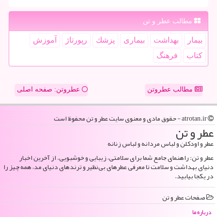
مطالب عطر و تن
بیمار
بهداشت
بیماری
پزشك
رپورتاژ
آموزش
كتاب
فرهنگ
مطالب عطروتن
عطروتن: صفحه اصلی
atrotan.ir - حقوق مادی و معنوی سایت عطر و تن محفوظ است
عطر و تن
عطر و اودکلن و لباس مردانه و لباس زنانه
عطر و تن: راهنمای جامع شما برای سلامتی، زیبایی و خوشبویی. از آخرین اخبار
دنیای بهداشت و سلامت تا معرفی عطرهای بی‌نظیر و ترندهای دنیای مد، همه چیز را
در یکجا بیابید.
صفحات عطر و تن
درباره ما