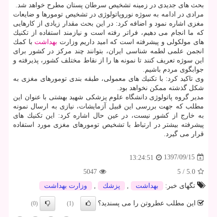
بحث های جدیدی در زمینه تشخیص سرطان پستان مطرح خواهد شد.
مرادی در ادامه به سوژه نوروپاتولوژی در تشخیص تومورها و ضایعات
مغزی اشاره نمود و اضافه كرد: در این بحث مقدار زیادی از كارهایی
كه ما انجام می دهیم، فراتر رفته است و نیازمند استفاده از تكنیك
های مولكولی و پیشرفته است كه امید داریم وزارت
بهداشت
با كمك
انجمن علمی لطمه شناسی ایران، بتوانند چند مركز در كشور برای
این سوژه تعریف كنند تا نمونه ها را از نقاط مختلف كشور، پذیرفته و
جوابگوی مردم باشیم.
وی تاكید كرد: با تكنیك های معمولی، طبقه بندی تومورهای مغزی به
شكل گذشته ممكن نخواهد بود.
مدیر گروه پاتولوژی دانشگاه علوم پزشكی شهید بهشتی با عنوان این
مطلب كه جهت بررسی این قبیل آزمایشات، نیازی به ارسال نمونه
به خارج از كشور نیست، در عین حال اشاره كرد: این تكنیك های
پیشرفته بیشتر در ارتباط با تشخیص تومورهای مغزی مورد استفاده
قرار می گیرد.
1397/09/15
13:24:51
5047
5
/
5.0
تگهای خبر:
بهداشت
,
پزشك
,
وزارت بهداشت
این مطلب عطروتن را می پسندید؟
(0)
(1)