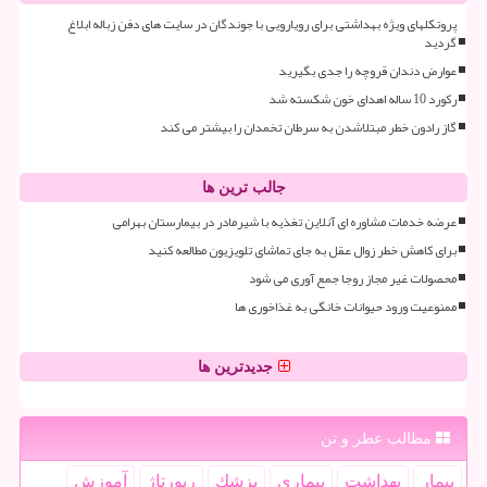
پروتکلهای ویژه بهداشتی برای رویارویی با جوندگان در سایت های دفن زباله ابلاغ
گردید
عوارض دندان قروچه را جدی بگیرید
رکورد 10 ساله اهدای خون شکسته شد
گاز رادون خطر مبتلاشدن به سرطان تخمدان را بیشتر می کند
جالب ترین ها
عرضه خدمات مشاوره ای آنلاین تغذیه با شیرمادر در بیمارستان بهرامی
برای کاهش خطر زوال عقل به جای تماشای تلویزیون مطالعه کنید
محصولات غیر مجاز روجا جمع آوری می شود
ممنوعیت ورود حیوانات خانگی به غذاخوری ها
جدیدترین ها
مطالب عطر و تن
بیمار
بهداشت
بیماری
پزشك
رپورتاژ
آموزش