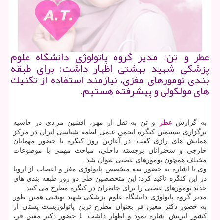
عطر و تن: مدیر گروه پاتولوژی دانشگاه علوم
پزشكی شهید بهشتی اظهار داشت: برای طبقه
بندی تومورهای مغزی، نیازمند استفاده از تكنیك
های مولكولی و پیشرفته هستیم.
به گزارش
عطر
و تن به نقل از مهر، افشین مرادی در حاشیه
برگزاری بیستمین كنگره انجمن علمی لطمه شناسی ایران در مركز
همایش های رازی گفت: در آغازین روز كنگره با حضور مهمانان
خارجی و سخنرانان برجسته داخلی، مباحث مهمی با موضوعات
مختلف همچون تومورهای عصبی عنوان شد.
وی با اشاره به حضور سه متخصص پاتولوژی مغز و اعصاب از اروپا
در این كنگره تاكید كرد: این متخصصین طی دو روز طبقه بندی های
جدید تومورهای عصبی را برای حاضران در كنگره مطرح می كنند.
مدیر گروه پاتولوژی دانشگاه علوم پزشكی شهید بهشتی همین طور
به حضور دكتر معین فر بعنوان مطرح ترین پاتولوژیست پستان از
كشور اتریش اشاره نمود و اظهار داشت: با حضور دكتر معین فر،