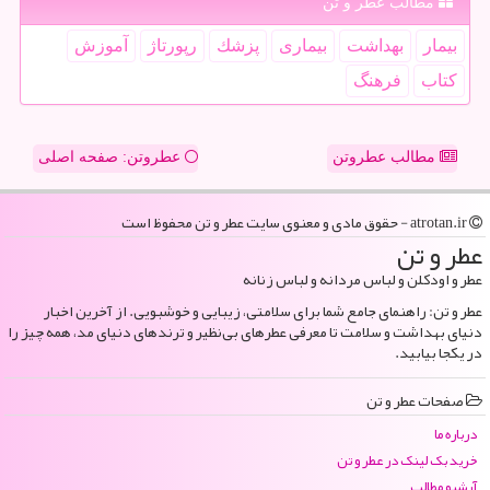
مطالب عطر و تن
بیمار
بهداشت
بیماری
پزشك
رپورتاژ
آموزش
كتاب
فرهنگ
مطالب عطروتن
عطروتن: صفحه اصلی
atrotan.ir - حقوق مادی و معنوی سایت عطر و تن محفوظ است
عطر و تن
عطر و اودکلن و لباس مردانه و لباس زنانه
عطر و تن: راهنمای جامع شما برای سلامتی، زیبایی و خوشبویی. از آخرین اخبار
دنیای بهداشت و سلامت تا معرفی عطرهای بی‌نظیر و ترندهای دنیای مد، همه چیز را
در یکجا بیابید.
صفحات عطر و تن
درباره ما
خرید بک لینک در عطر و تن
آرشیو مطالب