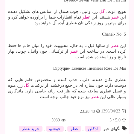
Byredo- Seven Veils Eau De Parfum
هویج، توت،
گل
رز، وانیل، چوب صندل از اسانس های تشكیل دهنده
این
عطر
هستند. این
عطر
تمام انتظارات شما را برآورده خواهد كرد و
برای مهترین روز زندگی تان عطری آیده آل خواهد بود.
Chanel- No. 5
این
عطر
از سالها قبل تا به حال، محبوبیت خود را میان خانم ها حفظ
كرده است. در ساخت این
عطر
از تركیباتی چون وانیل، چوب، بهار
نارنج و رز استفاده شده است.
Diptyque- Essences Insensees Rose De Mai
عطری تكان دهنده، دلربا، جذب كننده و مخصوص خانم هایی كه
دوست دارند چون ستاره ای در جمع درخشند. از تركیبات
گل
رز، میوه
و عسل عطری ساخته شده كه ظرافت زنانه خاصی دارد. ماندگاری
بسیار عالی این
عطر
نیز نوع خود جالب توجه است.
1396/04/23
23:28:48
5939
5
/
5.0
تگهای خبر:
ادكلن
,
عطر
,
خوشبو
,
خرید عطر