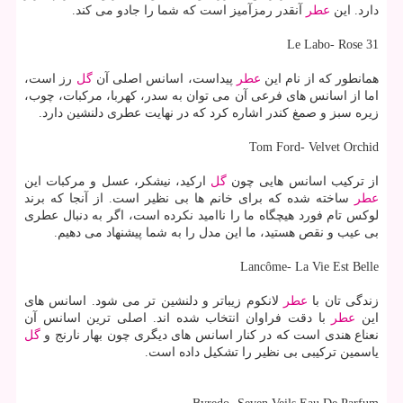
دارد. این
عطر
آنقدر رمزآمیز است كه شما را جادو می كند.
Le Labo- Rose 31
همانطور كه از نام این
عطر
پیداست، اسانس اصلی آن
گل
رز است،
اما از اسانس های فرعی آن می توان به سدر، كهربا، مركبات، چوب،
زیره سبز و صمغ كندر اشاره كرد كه در نهایت عطری دلنشین دارد.
Tom Ford- Velvet Orchid
از تركیب اسانس هایی چون
گل
اركید، نیشكر، عسل و مركبات این
عطر
ساخته شده كه برای خانم ها بی نظیر است. از آنجا كه برند
لوكس تام فورد هیچگاه ما را ناامید نكرده است، اگر به دنبال عطری
بی عیب و نقص هستید، ما این مدل را به شما پیشنهاد می دهیم.
Lancôme- La Vie Est Belle
زندگی تان با
عطر
لانكوم زیباتر و دلنشین تر می شود. اسانس های
این
عطر
با دقت فراوان انتخاب شده اند. اصلی ترین اسانس آن
نعناع هندی است كه در كنار اسانس های دیگری چون بهار نارنج و
گل
یاسمین تركیبی بی نظیر را تشكیل داده است.