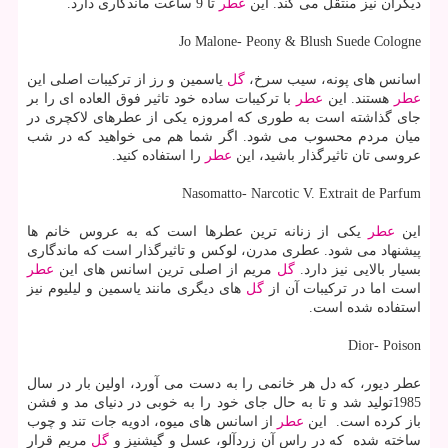
دیگران نیز منتقل می كند. این
عطر
تا 9 ساعت ماندگاری دارد.
Jo Malone- Peony & Blush Suede Cologne
اسانس های پونه، سیب سرخ،
گل
یاسمین و رز از تركیبات اصلی این
عطر
هستند. این
عطر
با تركیبات ساده خود تاثیر فوق العاده ای را بر
جای گذاشته است به طوری كه امروزه یكی از عطرهای لاكچری در
میان مردم محسوب می شود. اگر شما هم می خواهید كه در شب
عروسی تان تاثیرگذار باشید، این
عطر
را استفاده كنید.
Nasomatto- Narcotic V. Extrait de Parfum
این
عطر
یكی از زنانه ترین عطرها است كه به عروس خانم ها
پیشنهاد می شود. عطری مدرن، لوكس و تاثیرگذار است كه ماندگاری
بسیار بالایی نیز دارد.
گل
مریم از اصلی ترین اسانس های این
عطر
است اما در تركیبات آن از
گل
های دیگری مانند یاسمین و لیلیوم نیز
استفاده شده است.
Dior- Poison
عطر دیور، كه دل هر خانمی را به دست می آورد، اولین بار در سال
1985تولید شد و تا به حال جای خود را به خوبی در دنیای مد و فشن
باز كرده است. این
عطر
از اسانس های میوه، ادویه جات تند و چوب
ساخته شده كه در راس آن زردآلو، عسل و گیشنیز و
گل
مریم قرار