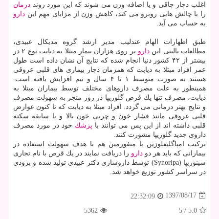
اغلب دچار چاقی و یا اضافه وزن می شوند كه این مورد روند
درمان
را با چالش هایی روبرو می كند، كاهش وزن از مزایای مهم این
دارو
به حساب می آید.
طبق اظهارات الهام عندلیب مدیر ارشد گروه مدیكال عبیدی،
مطالعات بالینی این
دارو
بر روی هزاران بیمار مبتلا به دیابت نوع ۲ در
بیشتر از ۴۲ كشور دنیا انجام شده كه نتایج آن نشان داده است طول
عمر افراد مبتلا به دیابت كه همزمان دچار بیماری های قلبی عروقی
هستند به صورت متوسط ۱ تا ۴ سال و نیم افزایش یافته است.
همینطور به علت مصرف داروهای مختلف توسط بیماران مبتلا به
دیابت، مصرف تنها یك قرص گلوریپا در روز منجر به سهولت مصرف
و نتایج بهتر درمانی می گردد. افراد مبتلا به دیابت كه تا كنون عوارض
قلبی عروقی مانند فشار خون و چربی خون بالا و یا سابقه سكته
قلبی داشته اند از این پس می توانند با
پزشك
خود در مورد مصرف
داروی جدید گلوریپا مشورت كنند.
تركیب امپاگلیفلوزین با متفورمین هم با هدف سهولت استفاده در
بیمارانی كه باید هر دو
دارو
را دریافت نمایند در یك قرص با نام تجاری
سینوریپا (Synoripa) توسط داروسازی دكتر عبیدی تولید شده و بزودی
در سراسر كشور توزیع خواهد شد.
1397/08/17
22:32:09
5362
5
/
5.0