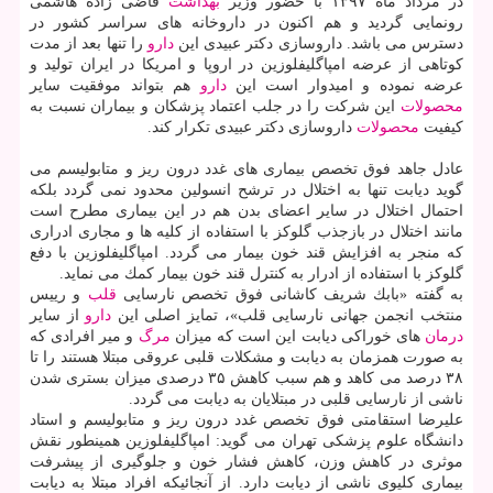
در مرداد ماه ۱۳۹۷ با حضور وزیر
بهداشت
قاضی زاده هاشمی
رونمایی گردید و هم اكنون در داروخانه های سراسر كشور در
دسترس می باشد. داروسازی دكتر عبیدی این
دارو
را تنها بعد از مدت
كوتاهی از عرضه امپاگلیفلوزین در اروپا و امریكا در ایران تولید و
عرضه نموده و امیدوار است این
دارو
هم بتواند موفقیت سایر
محصولات
این شركت را در جلب اعتماد پزشكان و بیماران نسبت به
كیفیت
محصولات
داروسازی دكتر عبیدی تكرار كند.
عادل جاهد فوق تخصص بیماری های غدد درون ریز و متابولیسم می
گوید دیابت تنها به اختلال در ترشح انسولین محدود نمی گردد بلكه
احتمال اختلال در سایر اعضای بدن هم در این بیماری مطرح است
مانند اختلال در بازجذب گلوكز با استفاده از كلیه ها و مجاری ادراری
كه منجر به افزایش قند خون بیمار می گردد. امپاگلیفلوزین با دفع
گلوكز با استفاده از ادرار به كنترل قند خون بیمار كمك می نماید.
به گفته «بابك شریف كاشانی فوق تخصص نارسایی
قلب
و رییس
منتخب انجمن جهانی نارسایی قلب»، تمایز اصلی این
دارو
از سایر
درمان
های خوراكی دیابت این است كه میزان
مرگ
و میر افرادی كه
به صورت همزمان به دیابت و مشكلات قلبی عروقی مبتلا هستند را تا
۳۸ درصد می كاهد و هم سبب كاهش ۳۵ درصدی میزان بستری شدن
ناشی از نارسایی قلبی در مبتلایان به دیابت می گردد.
علیرضا استقامتی فوق تخصص غدد درون ریز و متابولیسم و استاد
دانشگاه علوم پزشكی تهران می گوید: امپاگلیفلوزین همینطور نقش
موثری در كاهش وزن، كاهش فشار خون و جلوگیری از پیشرفت
بیماری كلیوی ناشی از دیابت دارد. از آنجائیكه افراد مبتلا به دیابت