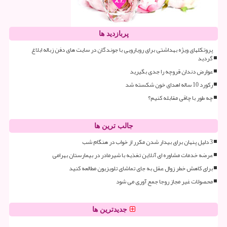
پربازدید ها
پروتکلهای ویژه بهداشتی برای رویارویی با جوندگان در سایت های دفن زباله ابلاغ
گردید
عوارض دندان قروچه را جدی بگیرید
رکورد 10 ساله اهدای خون شکسته شد
چه طور با چاقی مقابله کنیم؟
جالب ترین ها
3 دلیل پنهان برای بیدار شدن مکرر از خواب در هنگام شب
عرضه خدمات مشاوره ای آنلاین تغذیه با شیرمادر در بیمارستان بهرامی
برای کاهش خطر زوال عقل به جای تماشای تلویزیون مطالعه کنید
محصولات غیر مجاز روجا جمع آوری می شود
جدیدترین ها