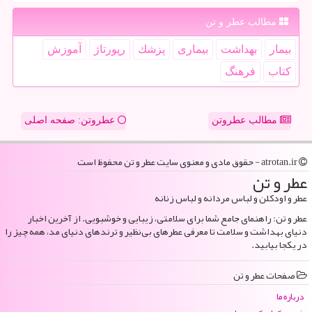
مطالب عطر و تن
بیمار
بهداشت
بیماری
پزشك
رپورتاژ
آموزش
كتاب
فرهنگ
مطالب عطروتن
عطروتن: صفحه اصلی
atrotan.ir - حقوق مادی و معنوی سایت عطر و تن محفوظ است
عطر و تن
عطر و اودکلن و لباس مردانه و لباس زنانه
عطر و تن: راهنمای جامع شما برای سلامتی، زیبایی و خوشبویی. از آخرین اخبار
دنیای بهداشت و سلامت تا معرفی عطرهای بی‌نظیر و ترندهای دنیای مد، همه چیز را
در یکجا بیابید.
صفحات عطر و تن
درباره ما