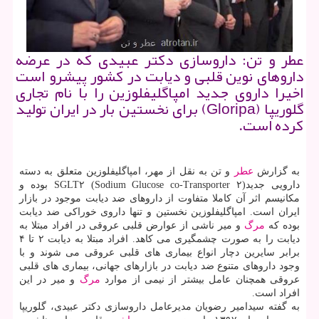
عطر و تن: داروسازی دكتر عبیدی كه در عرضه
داروهای نوین قلبی و دیابت در كشور پیشرو است
اخیرا داروی جدید امپاگلیفلوزین را با نام تجاری
گلوریپا (Gloripa) برای نخستین بار در ایران تولید
كرده است.
به گزارش
عطر
و تن به نقل از مهر، امپاگلیفلوزین متعلق به دسته
دارویی جدیدSGLT۲ (Sodium Glucose co-Transporter ۲) بوده و
مكانیسم اثر آن كاملا متفاوت از داروهای ضد دیابت موجود در بازار
ایران است. امپاگلیفلوزین نخستین و تنها داروی خوراكی ضد دیابت
بوده كه
مرگ
و میر ناشی از عوارض قلبی عروقی در افراد مبتلا به
دیابت را به صورت چشمگیری می كاهد. افراد مبتلا به دیابت ۲ تا ۴
برابر سایرین دچار انواع بیماری های قلبی عروقی می شوند و با
وجود داروهای متنوع ضد دیابت در بازارهای جهانی، بیماری های قلبی
عروقی همچنان عامل بیشتر از نیمی از موارد
مرگ
و میر در این
افراد است.
به گفته سیدامیر رضویان مدیرعامل داروسازی دكتر عبیدی، گلوریپا