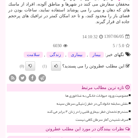
محققان سفارش می كنند در شهرها و مناطق آلوده، افراد از ماسك
های كه دهان و بینی را می پوشاند استفاده نمایند، ساعات بودن در
فضای باز را محدود كنند، و تا حد امكان كمتر در ترافیك های پرحجم
جاده ای قرار گیرند.
1397/06/05
14:10:32
6030
5
/
5.0
تگهای خبر:
بیمار
,
بیماری
,
زندگی
,
سلامت
این مطلب عطروتن را می پسندید؟
(0)
(1)
تازه ترین مطالب مرتبط
ممنوعیت ورود حیوانات خانگی به غذاخوری ها
نقش سابقه خانوادگی در خطر ژنتیکی سرطان سینه
سندرم تخمدان خطر بیماری قلبی را در زنان ۴ برابر می کند
صرف شنیدن آمار سرطان کافی نیست
نظرات بینندگان در مورد این مطلب عطروتن