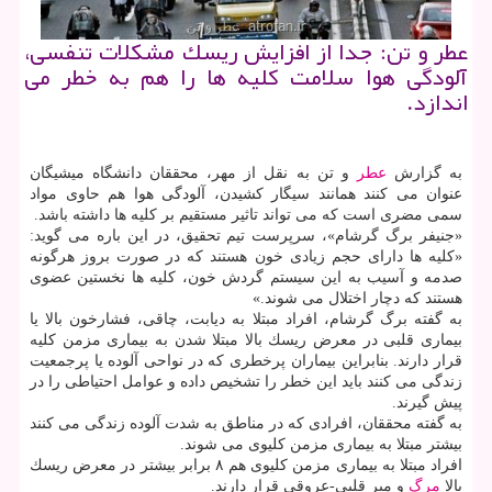
عطر و تن: جدا از افزایش ریسك مشكلات تنفسی،
آلودگی هوا سلامت كلیه ها را هم به خطر می
اندازد.
به گزارش
عطر
و تن به نقل از مهر، محققان دانشگاه میشیگان
عنوان می كنند همانند سیگار كشیدن، آلودگی هوا هم حاوی مواد
سمی مضری است كه می تواند تاثیر مستقیم بر كلیه ها داشته باشد.
«جنیفر برگ گرشام»، سرپرست تیم تحقیق، در این باره می گوید:
«كلیه ها دارای حجم زیادی خون هستند كه در صورت بروز هرگونه
صدمه و آسیب به این سیستم گردش خون، كلیه ها نخستین عضوی
هستند كه دچار اختلال می شوند.»
به گفته برگ گرشام، افراد مبتلا به دیابت، چاقی، فشارخون بالا یا
بیماری قلبی در معرض ریسك بالا مبتلا شدن به بیماری مزمن كلیه
قرار دارند. بنابراین بیماران پرخطری كه در نواحی آلوده یا پرجمعیت
زندگی می كنند باید این خطر را تشخیص داده و عوامل احتیاطی را در
پیش گیرند.
به گفته محققان، افرادی كه در مناطق به شدت آلوده زندگی می كنند
بیشتر مبتلا به بیماری مزمن كلیوی می شوند.
افراد مبتلا به بیماری مزمن كلیوی هم ۸ برابر بیشتر در معرض ریسك
بالا
مرگ
و میر قلبی-عروقی قرار دارند.