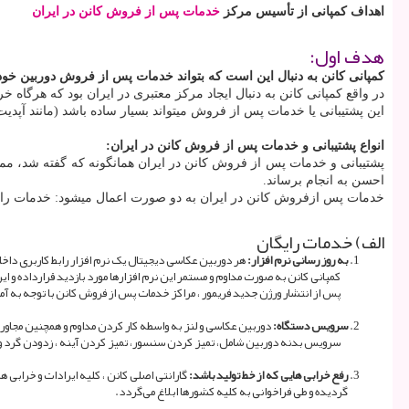
اهداف کمپانی از تأسیس مرکز
خدمات پس از فروش کانن در ایران
هدف اول:
کمپانی کانن به دنبال این است که بتواند خدمات پس از فروش دوربین خود 
در واقع کمپانی کانن به دنبال ایجاد مرکز معتبری در ایران بود که هرگاه خری
این پشتیبانی یا خدمات پس از فروش میتواند بسیار ساده باشد (مانند آپدیت 
انواع پشتیبانی و خدمات پس از فروش کانن در ایران:
پشتیبانی و خدمات پس از فروش کانن در ایران همانگونه که گفته شد، ممکن
احسن به انجام برساند.
خدمات پس ازفروش کانن در ایران به دو صورت اعمال میشود: خدمات را
الف) خدمات رایگان
به روز رسانی نرم افزار:
هر دوربین عکاسی دیجیتال یک نرم افزار رابط کاربری داخلی دارد که اصطلا
کمپانی کانن به صورت مداوم و مستمر این نرم افزارها مورد بازدید قرارداده و ای
پس از انتشار ورژن جدید فریمور ، مراکز خدمات پس از فروش کانن با توجه به آموزش
سرویس دستگاه:
دوربین عکاسی و لنز به واسطه کار کردن مداوم و همچنین مجاورت آن
سرویس بدنه دوربین شامل، تمیز کردن سنسور، تمیز کردن آینه ، زدودن گرد و 
رفع خرابی هایی که از خط تولید باشد:
گارانتی اصلی کانن ، کلیه ایرادات و خرابی 
گردیده و طی فراخوانی به کلیه کشورها ابلاغ می‌گردد.