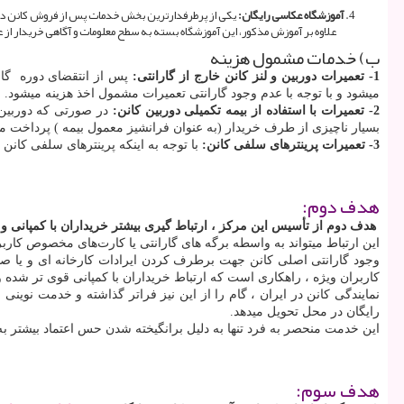
آموزشگاه عکاسی رایگان:
یکی از پرطرفدارترین بخش خدمات پس از فروش کانن در 
علاوه بر آموزش مذکور، این آموزشگاه بسته به سطح معلومات و آگاهی خریدار از
ب) خدمات مشمول هزینه
1- تعمیرات دوربین و لنز کانن خارج از گارانتی:
پس از انتقضای دوره گارا
میشود و با توجه با عدم وجود گارانتی تعمیرات مشمول اخذ هزینه میشود.
2- تعمیرات با استفاده از بیمه تکمیلی دوربین کانن:
در صورتی که دوربین ی
بسیار ناچیزی از طرف خریدار (به عنوان فرانشیز معمول بیمه ) پرداخت م
3- تعمیرات پرینترهای سلفی کانن:
با توجه به اینکه پرینترهای سلفی کانن 
هدف دوم:
هدف دوم از تأسیس این مرکز ، ارتباط گیری بیشتر خریداران با کمپانی و
این ارتباط میتواند به واسطه برگه های گارانتی یا کارت‌های مخصوص کاربرا
وجود گارانتی اصلی کانن جهت برطرف کردن ایرادات کارخانه ای و یا صد
کاربران ویژه ، راهکاری است که ارتباط خریداران با کمپانی قوی تر شده و
نمایندگی کانن در ایران ، گام را از این نیز فراتر گذاشته و خدمت نوی
رایگان در محل تحویل میدهد.
این خدمت منحصر به فرد تنها به دلیل برانگیخته شدن حس اعتماد بیشتر به 
هدف سوم: