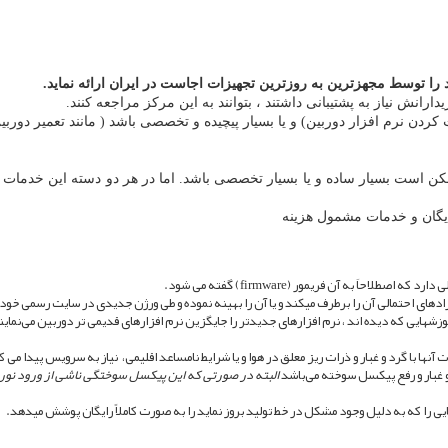
را توسط مجهزترین به روزترین تجهیزات اجاست در ایران ارائه نماید.
دارانش نیاز به پشتیبانی داشتند ، بتوانند به این مرکز مراجعه کنند.
کردن نرم افزار دوربین) و یا بسیار پیچیده و تخصصی باشد ( مانند تعمیر دوربین 
 است بسیار ساده و یا بسیار تخصصی باشد. اما در هر دو دسته این خدمات ، نی
یگان و خدمات مشمول هزینه
حاَ به آن فریمور (firmware) گفته می شود.
رادهای احتمالی آن را برطرف میکند و یا آن را بهینه نموده و طی ورژن جدیدی در سایت رسمی خود
هایی که دیده اند ، نرم افزارهای جدیدتر را جایگزین نرم افزارهای قدیمی تر دوربین می‌نمایند ک
ها با گرد و غبار و ذرات ریز معلق در هوا و یا شرایط نامساعد اقلیمی، نیاز به سرویس پیدا می ک
غبار و رفع پیکسل سوخته می‌باشد
البته در صورتی که این پیکسل سوختگی ناشی از ورود نور 
هایی را که به دلیل وجود مشکل در خط تولید بروز نماید را به صورت کاملاً رایگان پوشش میدهد. 