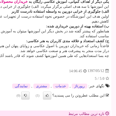
یکی دیگر از اهداف کمپانی، آموزش عکاسی رایگان به
خریداران محصولات
این آموزشها با سه هدف اصلی برگزار میگردد: الف) جلوگیری از خرابی دو
الف) جلوگیری از خرابی دوربین به واسطه استفاده نادرست کاربر
اولین هدف این آموزشگاه در خصوص نحوه استفاده درست از تجهیزات عکاسی 
کاهش دهیم.
ب) استفاده بهینه از دوربین خریداری شده:
همانطور که پیشتر گفته شد در بخش دیگر این آموزشها میتوان به آموزش امکا
مناسب استفاده کند.
ج) کشف استعداد و علاقه مندی کاربران به هنر عکاسی:
قاعدتاً زمانی که خریداران دوربین با اصول عکاسی و زوایای پنهان این هن
دراز مدت منجر به پیشرفت هنر و صنعت عکاسی خواهد شد.
چه بسا استعدادهایی که طی همین آموزشها کشف شوند که قادر باشند آثار و
1397/05/12
14:06:45
5
/
5.0
تگهای خبر:
رپورتاژ
,
خدمات
,
مشتری
,
نمایندگی
این مطلب عطروتن را می پسندید؟
(0)
(1)
تازه ترین مطالب مرتبط