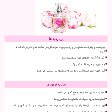
پربازدید ها
پروتکلهای ویژه بهداشتی برای رویارویی با جوندگان در سایت های دفن زباله ابلاغ
گردید
رکورد 10 ساله اهدای خون شکسته شد
چه طور با چاقی مقابله کنیم؟
گاز رادون خطر مبتلاشدن به سرطان تخمدان را بیشتر می کند
جالب ترین ها
محصولات غیر مجاز روجا جمع آوری می شود
ممنوعیت ورود حیوانات خانگی به غذاخوری ها
وزیر بهداشت خواهان اجرای پیمایش کشوری سلامت دهان و دندان دانش آموزان شد
نقش سابقه خانوادگی در خطر ژنتیکی سرطان سینه