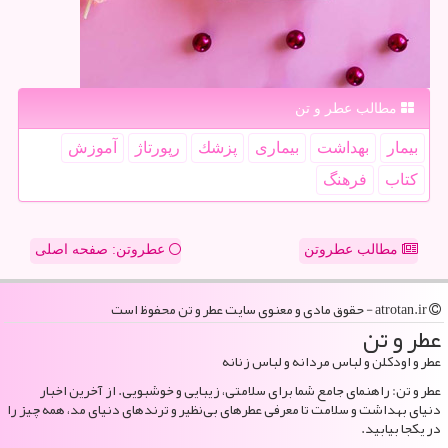
مطالب عطر و تن
بیمار
بهداشت
بیماری
پزشك
رپورتاژ
آموزش
كتاب
فرهنگ
مطالب عطروتن
عطروتن: صفحه اصلی
atrotan.ir - حقوق مادی و معنوی سایت عطر و تن محفوظ است
عطر و تن
عطر و اودکلن و لباس مردانه و لباس زنانه
عطر و تن: راهنمای جامع شما برای سلامتی، زیبایی و خوشبویی. از آخرین اخبار
دنیای بهداشت و سلامت تا معرفی عطرهای بی‌نظیر و ترندهای دنیای مد، همه چیز را
در یکجا بیابید.