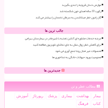
عوارض دندان قروچه را جدی بگیرید
رکورد 10 ساله اهدای خون شکسته شد
گاز رادون خطر مبتلاشدن به سرطان تخمدان را بیشتر می کند
جالب ترین ها
عرضه خدمات مشاوره ای آنلاین تغذیه با شیرمادر در بیمارستان بهرامی
برای کاهش خطر زوال عقل به جای تماشای تلویزیون مطالعه کنید
محصولات غیر مجاز روجا جمع آوری می شود
ممنوعیت ورود حیوانات خانگی به غذاخوری ها
جدیدترین ها
مطالب عطر و تن
بیمار
بهداشت
بیماری
پزشك
رپورتاژ
آموزش
كتاب
فرهنگ