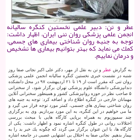
عطر و تن: دبیر علمی نخستین كنگره سالیانه
انجمن علمی پزشكی روان تنی ایران، اظهار داشت:
توجه به جنبه روان شناختی بیماری های جسمی،
كمك می نماید كه بهتر بتوانیم بیماری ها تشخیص
و درمان نماییم.
به گزارش
عطر
و تن به نقل از مهر، دكتر علی اكبر نجاتی صفا روز
شنبه در نشست خبری نخستین كنگره سالیانه انجمن علمی پزشكی
روان تنی كه مقرر است از ۱۹ تا ۲۱ اردیبهشت ۹۷ در محل دانشكده
دندانپزشكی دانشگاه علوم پزشكی تهران برگزار شود، از سخنرانی
۵ صاحب نظر در حوزه روانپزشكی كشور و همینطور سخنرانی آنلاین
مهمانان خارجی در كنگره اطلاع داد و اضافه كرد: توجه به جنبه های
روان شناختی بیماری های جسمی، كمتر مورد توجه قرار می گیرد و
ما می خواهیم در این كنگره، به این مورد بپردازیم. وی به برگزاری
چند سمپوزیوم به همراه برپایی كارگاه هایی با مبحث بررسی
اختلالات روانی در طول كنگره اشاره نمود و اظهار داشت: یكی از
كارگاه ها، با این عنوان برگزار می گردد كه چگونه یك خبر بد را به
بیمار بدهیم. نجاتی صفا به اختلال بی اشتهایی عصبی در جامعه اشاره