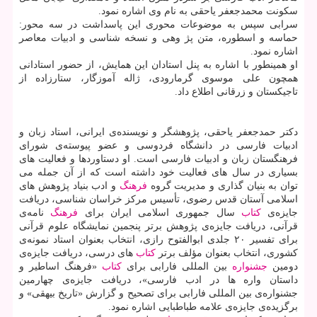
سكونت محمدجعفر یاحقی به نام وی اشاره نمود.
سرابی سپس به موضوعات محوری این پاسداشت در سه محور:
حماسه و اسطوره، متن پژ وهی و نسخه شناسی و ادبیات معاصر
اشاره نمود.
او همینطور با اشاره به پنل استادان این همایش، از حضور استادانی
همچون علی موسوی گرمارودی، ژاله آموزگار، ستارزاده از
تاجیكستان و زرقانی اطلاع داد.
دكتر حمدجعفر یاحقی، پژوهشگر و نویسنده‌ی ایرانی، استاد زبان و
ادبیات فارسی در دانشگاه فردوسی و عضو پیوسته‌ی شورای
فرهنگستان زبان و ادبیات فارسی است. او دستاوردها و فعالیت های
بسیاری در سال های فعالیت خود داشته است كه از آن جمله می
توان به بنیان گذاری و مدیریت گروه
فرهنگ
و ادب بنیاد پژوهش های
اسلامی آستان قدس رضوی، تأسیس مركز خراسان شناسی، دریافت
جایزه‌ی
كتاب
سال جمهوری اسلامی ایران برای
فرهنگ
نامه‌ی
قرآنی، دریافت جایزه‌ی پژوهش برتر پنجمین نمایشگاه علوم قرآنی
برای تفسیر ۲۰ جلدی ابوالفتوح رازی، انتخاب بعنوان استاد نمونه‌ی
كشوری، انتخاب بعنوان مؤلف برتر
كتاب
های درسی، دریافت جایزه‌ی
دومین
جشنواره
بین المللی فارابی برای
كتاب
«فرهنگ اساطیر و
داستان واره ها در ادب فارسی»، دریافت جایزه‌ی چهارمین
جشنواره‌ی بین المللی فارابی برای تصحیح و گزارش «تاریخ بیهقی» و
برگزیده‌ی جایزه‌ی علامه طباطبایی اشاره نمود.