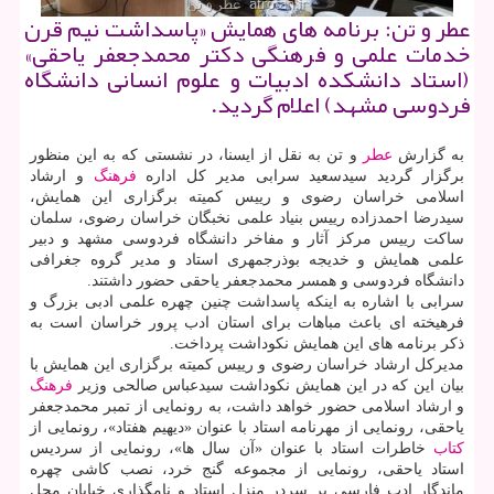
عطر و تن: برنامه های همایش «پاسداشت نیم قرن
خدمات علمی و فرهنگی دكتر محمدجعفر یاحقی»
(استاد دانشكده ادبیات و علوم انسانی دانشگاه
فردوسی مشهد) اعلام گردید.
به گزارش
عطر
و تن به نقل از ایسنا، در نشستی كه به این منظور
برگزار گردید سیدسعید سرابی مدیر كل اداره
فرهنگ
و ارشاد
اسلامی خراسان رضوی و رییس كمیته برگزاری این همایش،
سیدرضا احمدزاده رییس بنیاد علمی نخبگان خراسان رضوی، سلمان
ساكت رییس مركز آثار و مفاخر دانشگاه فردوسی مشهد و دبیر
علمی همایش و خدیجه بوذرجمهری استاد و مدیر گروه جغرافی
دانشگاه فردوسی و همسر محمدجعفر یاحقی حضور داشتند.
سرابی با اشاره به اینكه پاسداشت چنین چهره علمی ادبی بزرگ و
فرهیخته ای باعث مباهات برای استان ادب پرور خراسان است به
ذكر برنامه های این همایش نكوداشت پرداخت.
مدیركل ارشاد خراسان رضوی و رییس كمیته برگزاری این همایش با
بیان این كه در این همایش نكوداشت سیدعباس صالحی وزیر
فرهنگ
و ارشاد اسلامی حضور خواهد داشت، به رونمایی از تمبر محمدجعفر
یاحقی، رونمایی از مهرنامه استاد با عنوان «دیهیم هفتاد»، رونمایی از
كتاب
خاطرات استاد با عنوان «آن سال ها»، رونمایی از سردیس
استاد یاحقی، رونمایی از مجموعه گنج خرد، نصب كاشی چهره
ماندگار ادب فارسی بر سردر منزل استاد و نامگذاری خیابان محل