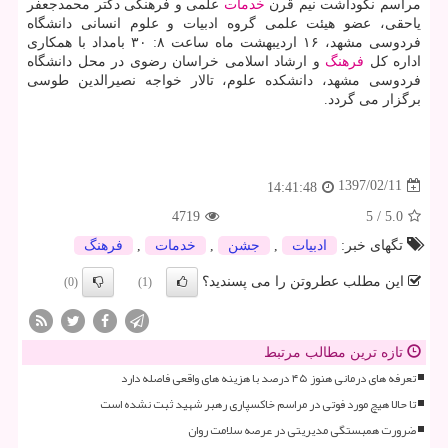
مراسم نكوداشت نیم قرن
خدمات
علمی و فرهنگی دكتر محمدجعفر
یاحقی، عضو هیئت علمی گروه ادبیات و علوم انسانی دانشگاه
فردوسی مشهد، ۱۶ اردیبهشت ماه ساعت ۸: ۳۰ بامداد با همكاری
اداره كل
فرهنگ
و ارشاد اسلامی خراسان رضوی در محل دانشگاه
فردوسی مشهد، دانشكده علوم، تالار خواجه نصیرالدین طوسی
برگزار می گردد.
1397/02/11
14:41:48
4719
5
/
5.0
تگهای خبر:
ادبیات
,
جشن
,
خدمات
,
فرهنگ
این مطلب عطروتن را می پسندید؟
(0)
(1)
تازه ترین مطالب مرتبط
تعرفه های درمانی هنوز ۴۵ درصد با هزینه های واقعی فاصله دارد
تا حالا هیچ مورد فوتی در مراسم خاکسپاری رهبر شهید ثبت نشده است
ضرورت همبستگی مدیریتی در عرصه سلامت روان