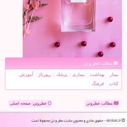
مطالب عطر و تن
بیمار
بهداشت
بیماری
پزشك
رپورتاژ
آموزش
كتاب
فرهنگ
مطالب عطروتن
عطروتن: صفحه اصلی
atrotan.ir - حقوق مادی و معنوی سایت عطر و تن محفوظ است