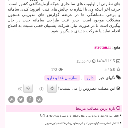
های نظارتی از اولویت های سالجاری شبکه آزمایشگاهی کشور است.
حرف آخر اینکه وی با اشاره به چالش های فنی، افزود: کندی سامانه
و برخی ناهماهنگی ها در عرضه گزارش های مدیریتی همچون
مشکلات موجود است. بدین علت طراحی سامانه جدید در حال
پیگیری است تا در صورت نیاز، شرکت پشتیبان فعلی نسبت به اصلاح
اقدام نماید یا شرکت جدیدی جایگزین شود.
منبع:
atrotan.ir
1404/11/15
15:33:40
172
5
/
5.0
تگهای خبر:
دارو
,
سازمان غذا و دارو
این مطلب عطروتن را می پسندید؟
(0)
(1)
تازه ترین مطالب مرتبط
اخطار سازمان غذا و دارو در رابطه با مکمل ورزشی با نشان تجاری ON
انتشار اسامی ماسکهای صورت و کرم های روشن کننده بدون مجوز