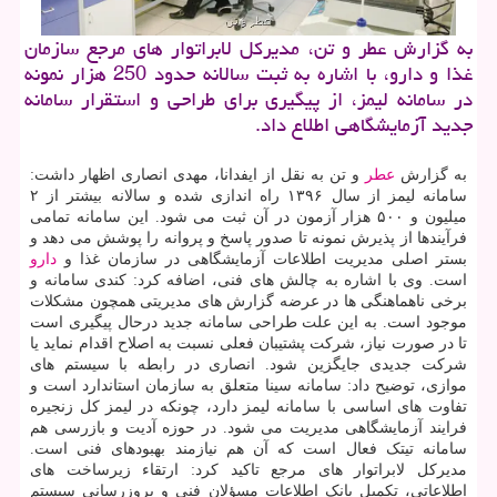
به گزارش عطر و تن، مدیرکل لابراتوار های مرجع سازمان
غذا و دارو، با اشاره به ثبت سالانه حدود 250 هزار نمونه
در سامانه لیمز، از پیگیری برای طراحی و استقرار سامانه
جدید آزمایشگاهی اطلاع داد.
به گزارش
عطر
و تن به نقل از ایفدانا، مهدی انصاری اظهار داشت:
سامانه لیمز از سال ۱۳۹۶ راه اندازی شده و سالانه بیشتر از ۲
میلیون و ۵۰۰ هزار آزمون در آن ثبت می شود. این سامانه تمامی
فرآیندها از پذیرش نمونه تا صدور پاسخ و پروانه را پوشش می دهد و
بستر اصلی مدیریت اطلاعات آزمایشگاهی در سازمان غذا و
دارو
است. وی با اشاره به چالش های فنی، اضافه کرد: کندی سامانه و
برخی ناهماهنگی ها در عرضه گزارش های مدیریتی همچون مشکلات
موجود است. به این علت طراحی سامانه جدید درحال پیگیری است
تا در صورت نیاز، شرکت پشتیبان فعلی نسبت به اصلاح اقدام نماید یا
شرکت جدیدی جایگزین شود. انصاری در رابطه با سیستم های
موازی، توضیح داد: سامانه سینا متعلق به سازمان استاندارد است و
تفاوت های اساسی با سامانه لیمز دارد، چونکه در لیمز کل زنجیره
فرایند آزمایشگاهی مدیریت می شود. در حوزه آدیت و بازرسی هم
سامانه تیتک فعال است که آن هم نیازمند بهبودهای فنی است.
مدیرکل لابراتوار های مرجع تاکید کرد: ارتقاء زیرساخت های
اطلاعاتی، تکمیل بانک اطلاعات مسؤلان فنی و بروزرسانی سیستم