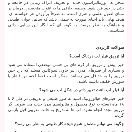
منجر به "نورمالیزاسیون جدید" و تحریف ادراک زیبایی در جامعه و
حتی در خود فرد شود. وظیفه اخلاقی ما به عنوان متخصص، درمان بر
مبنای اصول علمی و هنری است، نه صرفاً برآوردن هر خواسته ای.
هدف نهایی باید احیای صورت به سمتی باشد که سالم، جوان، طبیعی
و هماهنگ به نظر برسد، به گونه ای که انگار این زیبایی، ذاتی
شماست.
سوالات کاربردی
آیا تزریق فیلر لب دردناک است؟
خیر. پیش از تزریق، از کرم های بی حسی موضعی استفاده می شود
و بسیاری از فیلرهای مدرن نیز حاوی لیدوکائین هستند که درد حین
تزریق را به حداقل می رسانند. ممکن است فقط احساس فشار یا
سوزش خفیف داشته باشید.
آیا فیلر لب باعث تغییر دائم در شکل لب می شود؟
خیر. فیلرهای هیالورونیک اسید به طور طبیعی و تدریجی در طی ۶ تا
۱۸ ماه (بسته به نوع محصول و متابولیسم بدن) جذب می شوند. اگر
تزریق مجدد انجام نشود، لب ها به تدریج به حالت تقریبی قبل بازمی
گردند.
چگونه می توانم مطمئن شوم نتیجه کار طبیعی به نظر می رسد؟