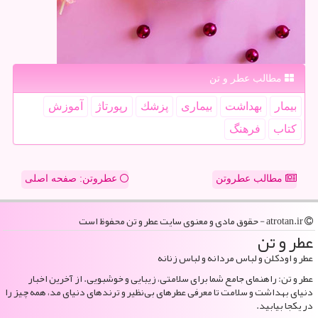
مطالب عطر و تن
بیمار
بهداشت
بیماری
پزشك
رپورتاژ
آموزش
كتاب
فرهنگ
مطالب عطروتن
عطروتن: صفحه اصلی
atrotan.ir - حقوق مادی و معنوی سایت عطر و تن محفوظ است
عطر و تن
عطر و اودکلن و لباس مردانه و لباس زنانه
عطر و تن: راهنمای جامع شما برای سلامتی، زیبایی و خوشبویی. از آخرین اخبار
دنیای بهداشت و سلامت تا معرفی عطرهای بی‌نظیر و ترندهای دنیای مد، همه چیز را
در یکجا بیابید.