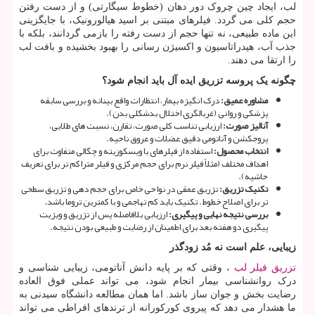
لب، ایجاد چین چروک دور دهان (خطوط سیگارتی) و از دست رفتن
حجم کلی می گردد. فیلرهای مبتنی بر اسید هیالورونیک، با جایگزینی
این ماده طبیعی، نه تنها حجم از دست رفته را بازمی گردانند، بلکه با
جذب آب، هیدراتاسیون و اکسیژن رسانی را بهبود بخشیده و بافت لب
را ارتقا می دهند.
چگونه یک پروسه تزریق ایده آل باید انجام شود؟
مشاوره عمیق
:
درک انگیزه بیمار، انتظارات واقع بینانه و بررسی سابقه
پزشکی و روانی (غربالگری اختلال بدشکلی بدن).
آنالیز صورت
:
ارزیابی تناسب کلی صورت، تقارن، نسبت های طلایی،
پروجکشن و آناتومی دقیق عضلات و عروق ناحیه.
انتخاب محصول
:
استفاده از فیلرهای با ویسکوزیته و چگالی متفاوت برای
اهداف مختلف (مثلاً فیلر نرم برای حجم مرکزی و فیلر متراکم تر برای تعریف
حاشیه).
تکنیک تزریق
:
تزریق عمقی در نواحی خاص برای حجم دهی و تزریق سطحی
تر برای اصلاح خطوط. تکنیک باید کم تهاجمی و با کمترین تروما باشد.
بررسی نتیجه نهایی و پیگیری
:
ارزیابی بلافاصله پس از تزریق و ویزیت
پیگیری دو هفته بعد برای اطمینان از رضایت و طبیعی بودن نتیجه.
زیبایی، علم است نه مُد زودگذر
تزریق فیلر لب
، وقتی که بر پایه دانش آناتومی، زیبایی شناسی و
درک روانشناسی بیمار انجام شود، می تواند عملی فوق العاده
رضایت بخش و جوان ساز باشد. اما همان مطالعه دانشگاه سیدنی به
ما هشدار می دهد که پیروی کورکورانه از ترندهای افراطی می تواند