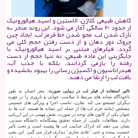
کاهش طبیعی کلاژن، الاستین و اسید هیالورونیک
از حدود ۲۰ سالگی آغاز می شود. این روند منجر به
نازک شدن لب، محو شدن خط قرمز لب، ایجاد چین
چروک دور دهان و از دست رفتن حجم کلی می
گردد. فیلرهای مبتنی بر اسید هیالورونیک، با
جایگزینی این ماده طبیعی، نه تنها حجم از دست
رفته را بازمی گردانند، بلکه با جذب آب،
هیدراتاسیون و اکسیژن رسانی را بهبود بخشیده و
بافت لب را ارتقا می دهند.
تاثیر استفاده از فیلر لب در زیبایی صورت
: مغز انسان به طور
ناخودآگاه نشانه های مرتبط با سلامت، جوانی و باروری را در چهره
دیگران جستجو می کند. تقارن، تناسب اجزا و ویژگی های جنسیتی
مشخص (مانند فرم لب ها) از جمله این نشانه ها هستند. لب ها به
عنوان یکی از کانون های توجه در صورت، نقش مهمی در این ارزیابی
دارند. مطالعات علمی، از جمله تحقیق پیشگامانه دانشگاه سیدنی،
نشان می دهند که ادراک جذابیت لب ها پیچیده است و تحت تأثیر
جنسیت بیننده و حتی "عادی سازی" دیداری قرار می گیرد. این یعنی
قرار گرفتن مکرر در معرض لب های بزرگ شده مصنوعی، می تواند