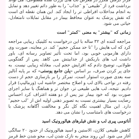
برداشت فرد از "طبیعی" و "جذاب" را به طور دائم تغییر دهد و تمایل
به انجام مداخلات افراطی تر را ایجاد کند. این همان نقطه ای است
که نقش پزشک به عنوان محافظ بیمار در مقابل تمایلات نامتعادل،
حیاتی می شود.
زمانی که "بیشتر" به معنی "کمتر" است
مراجعه کننده ای ۳۲ ساله با این درخواست به کلینیک زیبایی مراجعه
کرد که لب هایش را "تا حد ممکن حجیم" کند. در معاینه، صورت وی
دارای هارمونی خوبی بود، اما تحت تأثیر تصاویر رسانه ای، باور
داشت لب های باریکش از جذابیتش می کاهد. پس از گفتگویی
طولانی، توضیح دادم که افزایش حجم لب، معادله زیبایی نیست. به
جای پر کردن صرف، بر اساس «
پلن جامع پوستی
» که بر پایه آنالیز
سه بعدی صورت استوار است، تمرکز را بر بازسازی حجم از دست
رفته در نواحی بالای لب و اصلاح مختصر حاشیه لب (ورمالیپ) قرار
دادیم. نتیجه، لب هایی طبیعی تر، جوان تر و هماهنگ با سایر اجزای
صورت بود که خود بیمار نیز پس از دو هفته اعتراف کرد احساس
رضایت بسیار بیشتری نسبت به تصویر ذهنی اولیه اش از "لب حجیم"
دارد. این مثال اهمیت نگاه کل نگر و مخالفت آگاهانه پزشک با
درخواست های نامتناسب را نشان می دهد.
آناتومی پیری لب و نقش فیلرهای هیالورونیک اسید
کاهش طبیعی کلاژن، الاستین و اسید هیالورونیک از حدود ۲۰ سالگی
آغاز می شود. این روند منجر به نازک شدن لب، محو شدن خط قرمز