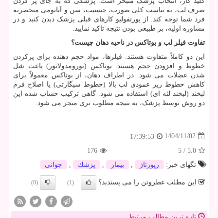
کلید کار، انتخاب پزشک متبحر است. پزشکی که به جای پر کردن
صرف لب، به تناسب کلی صورت، جنسیت، سن و آناتومی منحصربه
فرد شما توجه کند. از پورتفولیو کارهای قبلی پزشک دیدن کنید و در
مشاوره اولیه، بر طبیعی بودن نتیجه تاکید نمایید.
تفاوت فیلر لب و بوتاکس در ناحیه دهان چیست؟
این دو کاملاً متفاوت هستند. فیلرها، مواد حجم دهنده برای پرکردن
خطوط و افزودن حجم هستند. بوتاکس (نورومدولاتور) باعث شل
شدن عضلات می شود. در اطراف دهان، از بوتاکس معمولاً برای
کاهش خطوط ریز عمودی لب بالا (خطوط سیگارتی) یا اصلاح فرم
لبخند (لبخند لثه ای) استفاده می شود. گاهی ترکیب حساب شده این
دو روش توسط پزشک، به نتیجه مطلوب تری منجر می شود.
1404/11/02
17:39:53
176
5
/
5.0
تگهای خبر:
رپورتاژ
,
بیمار
,
پزشك
,
جوانی
این مطلب عطروتن را می پسندید؟
(0)
(1)
تازه ترین مطالب مرتبط