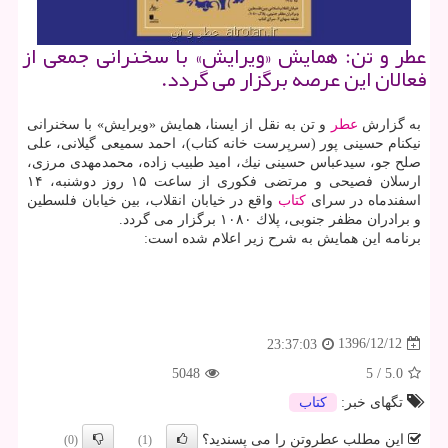
عطر و تن: همایش «ویرایش» با سخنرانی جمعی از
فعالان این عرصه برگزار می گردد.
به گزارش
عطر
و تن به نقل از ایسنا، همایش «ویرایش» با سخنرانی
نیكنام حسینی پور (سرپرست خانه كتاب)، احمد سمیعی گیلانی، علی
صلح جو، سیدعباس حسینی نیك، امید طبیب زاده، محمدمهدی مرزی،
ارسلان فصیحی و مرتضی فكوری از ساعت ۱۵ روز دوشنبه، ۱۴
اسفندماه در سرای
كتاب
واقع در خیابان انقلاب، بین خیابان فلسطین
و برادران مظفر جنوبی، پلاك ۱۰۸۰ برگزار می گردد.
برنامه این همایش به شرح زیر اعلام شده است:
1396/12/12
23:37:03
5048
5
/
5.0
تگهای خبر:
كتاب
این مطلب عطروتن را می پسندید؟
(0)
(1)