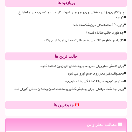
پربازدید ها
پروتکلهای ویژه بهداشتی برای رویارویی با جوندگان در سایت های دفن زباله ابلاغ
گردید
رکورد 10 ساله اهدای خون شکسته شد
چه طور با چاقی مقابله کنیم؟
گاز رادون خطر مبتلاشدن به سرطان تخمدان را بیشتر می کند
جالب ترین ها
برای کاهش خطر زوال عقل به جای تماشای تلویزیون مطالعه کنید
محصولات غیر مجاز روجا جمع آوری می شود
ممنوعیت ورود حیوانات خانگی به غذاخوری ها
وزیر بهداشت خواهان اجرای پیمایش کشوری سلامت دهان و دندان دانش آموزان شد
جدیدترین ها
مطالب عطر و تن