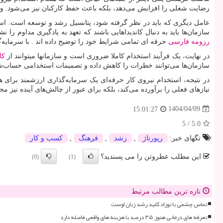
رضایت شغلی را افزایش می‌دهد، بلکه باعث حفظ کارکنان نیز می‌شود. وقتی 
عامل دیگری که باید در نظر گرفته شود، پتانسیل رشد و توسعه است. استخد
سازمان‌ها باید به دنبال کاندیداهایی باشند که تعهد به یادگیری مداوم را
رزومه فارسی
حرفه ای تمامی شرایط خود را توضیح داده اند . با سرمایه‌
در نهایت، یک فرآیند استخدام کاملا ضروری است و سازمانها میتوانند از
کا
سازمان‌ها می‌توانند خطرات را کاهش داده و تصمیمات استخدامی حساب‌شده‌تر
در نتیجه، استخدام نیروی کار حرفه‌ای یک سرمایه‌گذاری ارزشمند برای 
نیازهای فعلی را برآورده می‌کند، بلکه برای عبور از چالش‌های آینده نیز
1404/04/09
15:01:27
5
/
5.0
تگهای خبر:
رپورتاژ
,
رشد
,
فرهنگ
,
كسب و كار
این مطلب عطروتن را می پسندید؟
(0)
(1)
تازه ترین مطالب مرتبط
تماس چشمی با نوزاد کلید رشد زبان اوست
تعرفه های درمانی هنوز ۴۵ درصد با هزینه های واقعی فاصله دارد