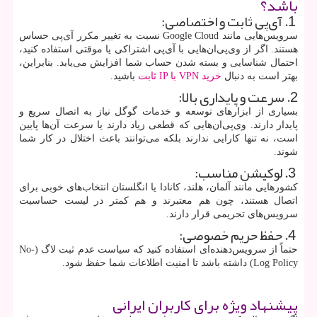
باشد؟
1. آی‌پی ثابت و اختصاصی:
سرویس‌هایی مانند
Google Cloud
نسبت به تغییر مکرر آی‌پی حساس
هستند. اگر از وی‌پی‌ان‌هایی با آی‌پی اشتراکی یا موقتی استفاده کنید،
احتمال شناسایی و بسته شدن حساب شما افزایش می‌یابد. بنابراین،
بهتر است به دنبال
خرید
VPN
با
IP
ثابت
باشید.
2. سرعت و پایداری بالا:
بسیاری از ابزارهای توسعه و خدمات گوگل نیاز به اتصال سریع و
پایدار دارند. وی‌پی‌ان‌هایی که قطعی زیاد دارند یا سرعت آن‌ها پایین
است، نه تنها کارایی ندارند بلکه می‌توانند باعث اختلال در کار شما
شوند.
3. لوکیشن مناسب:
کشورهایی مانند آلمان، هلند، کانادا یا انگلستان انتخاب‌های خوبی برای
اتصال هستند، چون هم معتبرند و هم کمتر در لیست حساسیت
سرویس‌های تحریمی قرار دارند.
4. حفظ حریم خصوصی:
حتماً از سرویس‌دهنده‌ای استفاده کنید که سیاست عدم ثبت لاگ (
No-
Log Policy
) داشته باشد تا امنیت اطلاعات شما حفظ شود.
پیشنهاد ویژه برای کاربران ایرانی