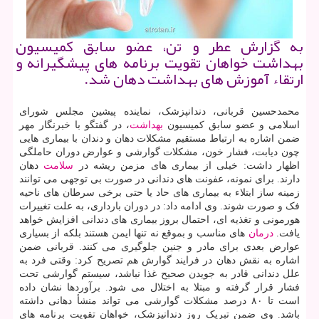
به گزارش عطر و تن، عضو سابق کمیسیون
بهداشت خواهان تقویت برنامه های پیشگیرانه و
ارتقاء آموزش های بهداشت دهان شد.
محمدحسین قربانی، دندانپزشک، نماینده پیشین مجلس شورای
اسلامی و عضو سابق کمیسیون
بهداشت
، در گفتگو با خبرنگار مهر
ضمن اشاره به ارتباط مستقیم مشکلات دهان و دندان با بیماری هایی
چون دیابت، فشار خون، مشکلات گوارشی و عوارض دوران حاملگی
اظهار داشت: خیلی از بیماری های مزمن ریشه در
سلامت
دهان
دارند. برای نمونه، عفونت های دندانی در صورت بی توجهی می توانند
زمینه ساز ابتلاء به بیماری های حاد یا حتی برخی سرطان های ناحیه
فک و صورت شوند. وی ادامه داد: در دوران بارداری، به علت تغییرات
هورمونی و تغذیه ای، احتمال بروز بیماری های دندانی افزایش خواهد
یافت.
درمان
های مناسب و بموقع نه تنها ایمن هستند بلکه از بسیاری
عوارض بعدی برای مادر و جنین جلوگیری می کنند. قربانی ضمن
اشاره به نقش دهان در فرایند گوارش هم تصریح کرد: وقتی فرد به
علل دندانی قادر به جویدن صحیح غذا نباشد، سیستم گوارشی تحت
فشار قرار گرفته و مبتلا به اختلال می شود. برآوردها نشان داده
است تا ۸۰ درصد مشکلات گوارشی می تواند منشأ دهانی داشته
باشد. وی ضمن تبریک روز دندانپزشک، خواهان تقویت برنامه های