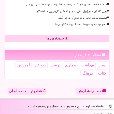
عرضه خدمات مشاوره ای آنلاین تغذیه با شیرمادر در بیمارستان بهرامی
برای کاهش خطر زوال عقل به جای تماشای تلویزیون مطالعه کنید
محصولات غیر مجاز روجا جمع آوری می شود
ممنوعیت ورود حیوانات خانگی به غذاخوری ها
جدیدترین ها
مطالب عطر و تن
بیمار
بهداشت
بیماری
پزشك
رپورتاژ
آموزش
كتاب
فرهنگ
مطالب عطروتن
عطروتن: صفحه اصلی
atrotan.ir - حقوق مادی و معنوی سایت عطر و تن محفوظ است
عطر و تن