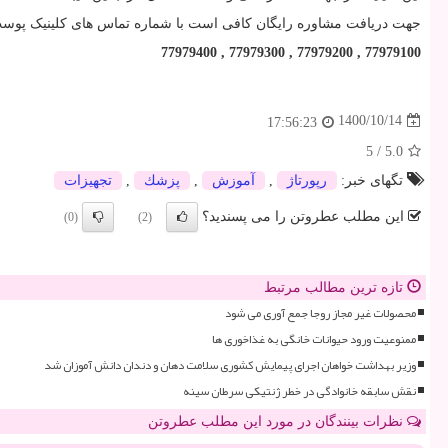
جهت دریافت مشاوره رایگان کافی است با شماره تماس های کلینیک پوست
77979400 , 77979300 , 77979200 , 77979100
1400/10/14
17:56:23
5
/
5.0
تگهای خبر:
رپورتاژ
,
آموزش
,
پزشك
,
تجهیزات
این مطلب عطروتن را می پسندید؟
(0)
(2)
تازه ترین مطالب مرتبط
محصولات غیر مجاز روجا جمع آوری می شود
ممنوعیت ورود حیوانات خانگی به غذاخوری ها
وزیر بهداشت خواهان اجرای پیمایش کشوری سلامت دهان و دندان دانش آموزان شد
نقش سابقه خانوادگی در خطر ژنتیکی سرطان سینه
نظرات بینندگان در مورد این مطلب عطروتن