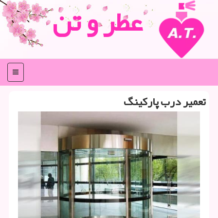
عطر و تن
منو
تعمیر درب پاركینگ