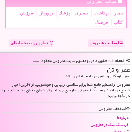
مطالب عطر و تن
بیمار
بهداشت
بیماری
پزشك
رپورتاژ
آموزش
كتاب
فرهنگ
مطالب عطروتن
عطروتن: صفحه اصلی
atrotan.ir - حقوق مادی و معنوی سایت عطر و تن محفوظ است
عطر و تن
عطر و اودکلن و لباس مردانه و لباس زنانه
عطر و تن: راهنمای جامع شما برای سلامتی، زیبایی و خوشبویی. از آخرین اخبار
دنیای بهداشت و سلامت تا معرفی عطرهای بی‌نظیر و ترندهای دنیای مد، همه چیز را
در یکجا بیابید.
صفحات عطر و تن
درباره ما
خرید بک لینک در عطر و تن
آرشیو مطالب