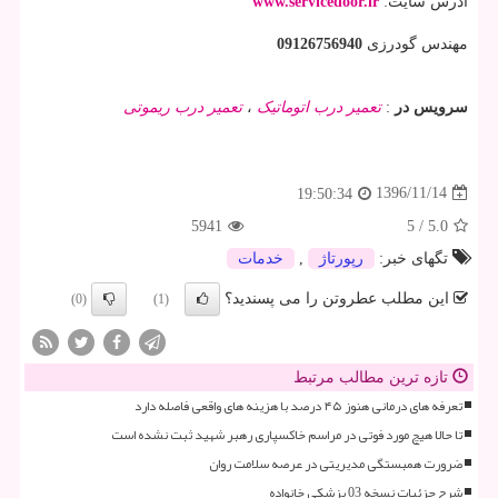
آدرس سایت:
www.servicedoor.ir
مهندس گودرزی
09126756940
سرویس در
:
تعمیر درب اتوماتیک
،
تعمیر درب ریموتی
1396/11/14
19:50:34
5941
5
/
5.0
تگهای خبر:
رپورتاژ
,
خدمات
این مطلب عطروتن را می پسندید؟
(0)
(1)
تازه ترین مطالب مرتبط
تعرفه های درمانی هنوز ۴۵ درصد با هزینه های واقعی فاصله دارد
تا حالا هیچ مورد فوتی در مراسم خاکسپاری رهبر شهید ثبت نشده است
ضرورت همبستگی مدیریتی در عرصه سلامت روان
شرح جزئیات نسخه 03 پزشکی خانواده