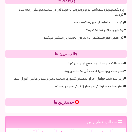
پربازدید ها
پروتکلهای ویژه بهداشتی برای رویارویی با جوندگان در سایت های دفن زباله ابلاغ
گردید
رکورد 10 ساله اهدای خون شکسته شد
چه طور با چاقی مقابله کنیم؟
گاز رادون خطر مبتلاشدن به سرطان تخمدان را بیشتر می کند
جالب ترین ها
محصولات غیر مجاز روجا جمع آوری می شود
ممنوعیت ورود حیوانات خانگی به غذاخوری ها
وزیر بهداشت خواهان اجرای پیمایش کشوری سلامت دهان و دندان دانش آموزان شد
نقش سابقه خانوادگی در خطر ژنتیکی سرطان سینه
جدیدترین ها
مطالب عطر و تن