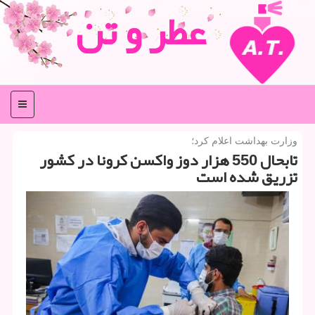
عطر و تن
منو
وزارت بهداشت اعلام كرد؛
تابحال 550 هزار دوز واكسن كرونا در كشور
تزریق شده است