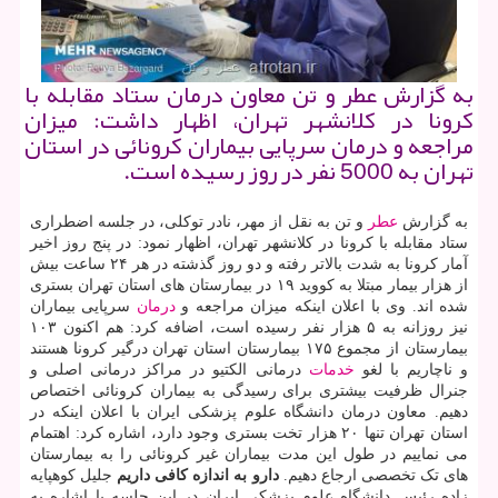
به گزارش عطر و تن معاون درمان ستاد مقابله با
کرونا در کلانشهر تهران، اظهار داشت: میزان
مراجعه و درمان سرپایی بیماران کرونائی در استان
تهران به 5000 نفر در روز رسیده است.
به گزارش
عطر
و تن به نقل از مهر، نادر توکلی، در جلسه اضطراری
ستاد مقابله با کرونا در کلانشهر تهران، اظهار نمود: در پنج روز اخیر
آمار کرونا به شدت بالاتر رفته و دو روز گذشته در هر ۲۴ ساعت بیش
از هزار بیمار مبتلا به کووید ۱۹ در بیمارستان های استان تهران بستری
شده اند. وی با اعلان اینکه میزان مراجعه و
درمان
سرپایی بیماران
نیز روزانه به ۵ هزار نفر رسیده است، اضافه کرد: هم اکنون ۱۰۳
بیمارستان از مجموع ۱۷۵ بیمارستان استان تهران درگیر کرونا هستند
و ناچاریم با لغو
خدمات
درمانی الکتیو در مراکز درمانی اصلی و
جنرال ظرفیت بیشتری برای رسیدگی به بیماران کرونائی اختصاص
دهیم. معاون درمان دانشگاه علوم پزشکی ایران با اعلان اینکه در
استان تهران تنها ۲۰ هزار تخت بستری وجود دارد، اشاره کرد: اهتمام
می نماییم در طول این مدت بیماران غیر کرونائی را به بیمارستان
های تک تخصصی ارجاع دهیم.
دارو به اندازه کافی داریم
جلیل کوهپایه
زاده رئیس دانشگاه علوم پزشکی ایران در این جلسه با اشاره به