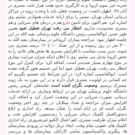
تجربه خیز سوم کرونا و به کارگیری حدود هفت هزار تخت بستری در
آبان ۹۹، اظهار داشت: در وضعیت فعلی باید با وحدت رویه در مراکز
درمانی استان تهران، مسیر را برای ارائه خدمات هموارتر نماییم. وی
اشاره کرد: هم اکنون برای تامین
دارو
هم در درمان های سرپایی و هم
بستری محدودیت نداریم.
انتظار می رفت تهران تعطیل شود
همین
طور حسن ابوالقاسمی رئیس دانشگاه علوم پزشکی بقیه الله در این
جلسه اظهار نمود: مراجعه بیماران کرونائی در بیمارستان بقیه الله به
۳۰۰ نفر در روز رسیده و از این تعداد ۱۰ تا ۱۲ درصد بستری می
شوند، بدین سبب متناسب با افزایش بستری ها بخش های عادی را به
بخش کرونا تبدیل می نماییم. وی با اعلان اینکه میزان سرایت بیماری
در موج چهارم بسیار شدیدتر است، اضافه کرد: برای کنترل این موج
انتظار می رفت، تهران تعطیل شود اما این تصمیم هنوز گرفته نشده
است. ابوالقاسمی اشاره کرد: در این شرایط باید تصمیم بگیریم که
چه کسانی در اولویت بستری قرار دارند و در این مورد به یک رویه
مشترک برسیم.
وضعیت نگران کننده است
عباسعلی کریمی رئیس
دانشگاه علوم پزشکی تهران نیز در ارتباط وبیناری، بر ارائه خدمات
درمانی بصورت سرپایی در این وضعیت اصرار کرد و اضافه کرد:
افزایش میزان مراجعه و تعداد مبتلایان در چند روز اخیر وضعیت
نگران کننده ای در ایام آینده را نشان میدهد. راه اندازی و ابلاغ
دستورالعمل کلینیک درمان سرپایی با رمدسیویر، افزایش تخت و
اعلام میزان ظرفیت بستری، لغو اعمال الکتیو غیرضروری، راه اندازی
کلینیک های عفونی تمام وقت، ایجاد تریاژ دولایه در ورودی بیمارستان
ها، پیگیری واکسیناسیون تمامی کارکنان بیمارستان ها و بررسی