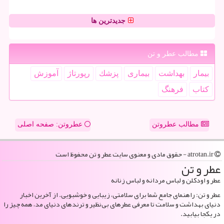
جدیدترین ها
مطالب عطر و تن
بیمار
بهداشت
بیماری
پزشك
رپورتاژ
آموزش
كتاب
فرهنگ
مطالب عطروتن
عطروتن: صفحه اصلی
atrotan.ir - حقوق مادی و معنوی سایت عطر و تن محفوظ است
عطر و تن
عطر و اودکلن و لباس مردانه و لباس زنانه
عطر و تن: راهنمای جامع شما برای سلامتی، زیبایی و خوشبویی. از آخرین اخبار
دنیای بهداشت و سلامت تا معرفی عطرهای بی‌نظیر و ترندهای دنیای مد، همه چیز را
در یکجا بیابید.